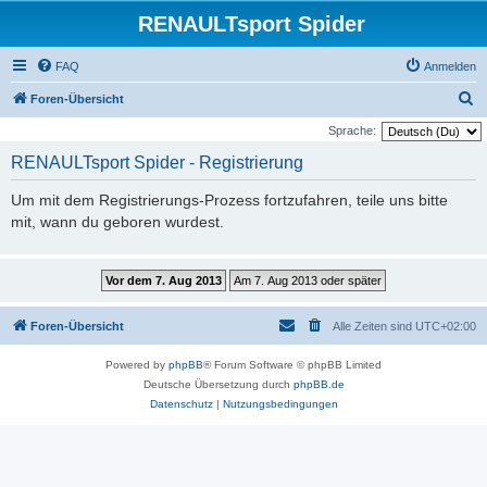
RENAULTsport Spider
FAQ
Anmelden
S
Foren-Übersicht
u
Sprache:
c
RENAULTsport Spider - Registrierung
h
Um mit dem Registrierungs-Prozess fortzufahren, teile uns bitte
e
mit, wann du geboren wurdest.
Foren-Übersicht
Alle Zeiten sind
UTC+02:00
Powered by
phpBB
® Forum Software © phpBB Limited
Deutsche Übersetzung durch
phpBB.de
Datenschutz
|
Nutzungsbedingungen