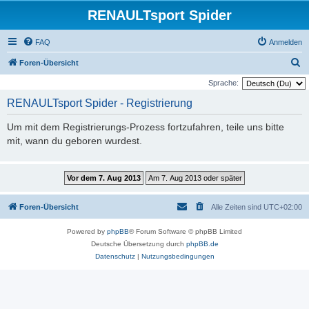
RENAULTsport Spider
FAQ
Anmelden
S
Foren-Übersicht
u
Sprache:
c
RENAULTsport Spider - Registrierung
h
Um mit dem Registrierungs-Prozess fortzufahren, teile uns bitte
e
mit, wann du geboren wurdest.
Foren-Übersicht
Alle Zeiten sind
UTC+02:00
Powered by
phpBB
® Forum Software © phpBB Limited
Deutsche Übersetzung durch
phpBB.de
Datenschutz
|
Nutzungsbedingungen