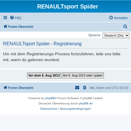
RENAULTsport Spider
FAQ
Anmelden
S
Foren-Übersicht
u
Sprache:
c
RENAULTsport Spider - Registrierung
h
Um mit dem Registrierungs-Prozess fortzufahren, teile uns bitte
e
mit, wann du geboren wurdest.
Foren-Übersicht
Alle Zeiten sind
UTC+02:00
Powered by
phpBB
® Forum Software © phpBB Limited
Deutsche Übersetzung durch
phpBB.de
Datenschutz
|
Nutzungsbedingungen