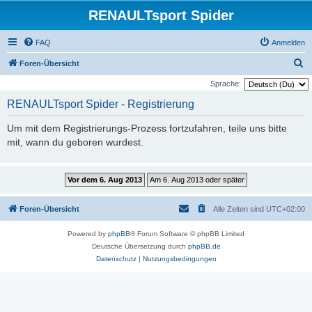
RENAULTsport Spider
FAQ
Anmelden
S
Foren-Übersicht
u
Sprache:
c
RENAULTsport Spider - Registrierung
h
Um mit dem Registrierungs-Prozess fortzufahren, teile uns bitte
e
mit, wann du geboren wurdest.
Foren-Übersicht
Alle Zeiten sind
UTC+02:00
Powered by
phpBB
® Forum Software © phpBB Limited
Deutsche Übersetzung durch
phpBB.de
Datenschutz
|
Nutzungsbedingungen