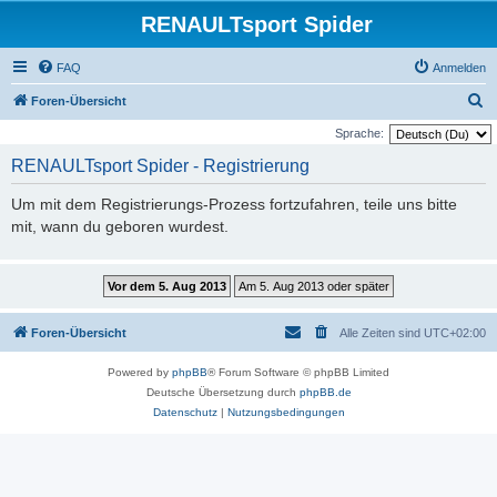
RENAULTsport Spider
FAQ
Anmelden
S
Foren-Übersicht
u
Sprache:
c
RENAULTsport Spider - Registrierung
h
Um mit dem Registrierungs-Prozess fortzufahren, teile uns bitte
e
mit, wann du geboren wurdest.
Foren-Übersicht
Alle Zeiten sind
UTC+02:00
Powered by
phpBB
® Forum Software © phpBB Limited
Deutsche Übersetzung durch
phpBB.de
Datenschutz
|
Nutzungsbedingungen