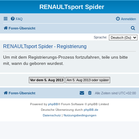
RENAULTsport Spider
FAQ
Anmelden
S
Foren-Übersicht
u
Sprache:
c
RENAULTsport Spider - Registrierung
h
Um mit dem Registrierungs-Prozess fortzufahren, teile uns bitte
e
mit, wann du geboren wurdest.
Foren-Übersicht
Alle Zeiten sind
UTC+02:00
Powered by
phpBB
® Forum Software © phpBB Limited
Deutsche Übersetzung durch
phpBB.de
Datenschutz
|
Nutzungsbedingungen