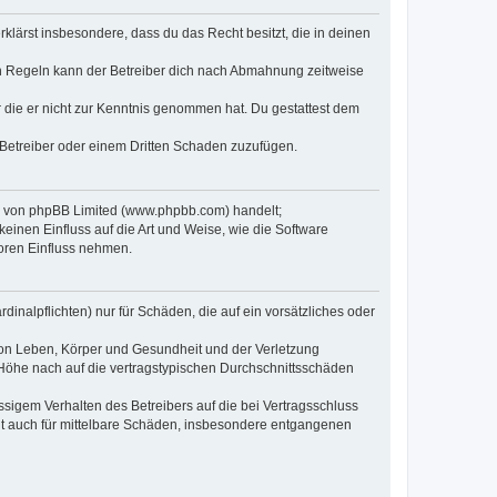
erklärst insbesondere, dass du das Recht besitzt, die in deinen
n Regeln kann der Betreiber dich nach Abmahnung zeitweise
er die er nicht zur Kenntnis genommen hat. Du gestattest dem
 Betreiber oder einem Dritten Schaden zuzufügen.
re von phpBB Limited (www.phpbb.com) handelt;
inen Einfluss auf die Art und Weise, wie die Software
oren Einfluss nehmen.
inalpflichten) nur für Schäden, die auf ein vorsätzliches oder
von Leben, Körper und Gesundheit und der Verletzung
r Höhe nach auf die vertragstypischen Durchschnittsschäden
sigem Verhalten des Betreibers auf die bei Vertragsschluss
lt auch für mittelbare Schäden, insbesondere entgangenen