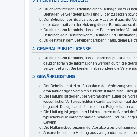
3. PFLICHTEN DES NUTZERS
Du erklärst mit der Erstellung eines Beitrags, dass er ke
Beiträgen verwendeten Links und Bilder zu setzen bzw.
Der Betreiber des Boards übt das Hausrecht aus. Bei V
oder dauerhaft von der Nutzung dieses Boards ausschlie
Du nimmst zur Kenntnis, dass der Betreiber keine Verantw
Betreiber, dein Benutzerkonto, Beiträge und Funktionen 
Du gestattest dem Betreiber darüber hinaus, deine Beit
4. GENERAL PUBLIC LICENSE
Du nimmst zur Kenntnis, dass es sich bei phpBB um eine
deutschsprachige Informationen werden durch die deuts
verwendet wird. Sie können insbesondere die Verwendun
5. GEWÄHRLEISTUNG
Der Betreiber haftet mit Ausnahme der Verletzung von Le
grob fahrlässiges Verhalten zurückzuführen sind. Dies 
Die Haftung ist gegenüber Verbrauchern außer bei vors
wesentlicher Vertragspflichten (Kardinalpflichten) auf
begrenzt. Dies gilt auch für mittelbare Folgeschäden 
Die Haftung ist gegenüber Unternehmern außer bei der V
typischerweise vorhersehbaren Schäden und im Übrigen 
Gewinn.
Die Haftungsbegrenzung der Absätze a bis c gilt sinnge
Ansprüche für eine Haftung aus zwingendem nationalem