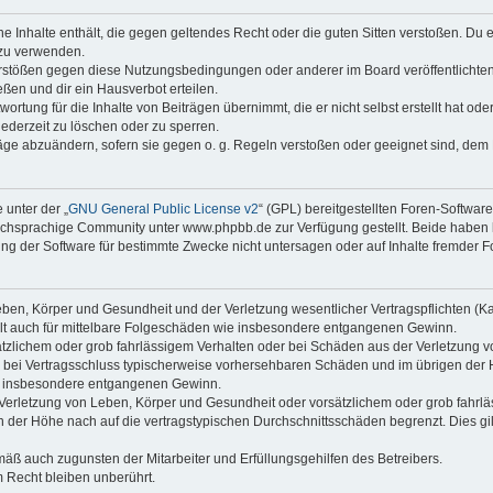
ine Inhalte enthält, die gegen geltendes Recht oder die guten Sitten verstoßen. Du 
 zu verwenden.
erstößen gegen diese Nutzungsbedingungen oder anderer im Board veröffentlichte
ßen und dir ein Hausverbot erteilen.
ortung für die Inhalte von Beiträgen übernimmt, die er nicht selbst erstellt hat od
jederzeit zu löschen oder zu sperren.
räge abzuändern, sofern sie gegen o. g. Regeln verstoßen oder geeignet sind, dem
 unter der „
GNU General Public License v2
“ (GPL) bereitgestellten Foren-Softwa
chsprachige Community unter www.phpbb.de zur Verfügung gestellt. Beide haben ke
g der Software für bestimmte Zwecke nicht untersagen oder auf Inhalte fremder F
ben, Körper und Gesundheit und der Verletzung wesentlicher Vertragspflichten (Kard
gilt auch für mittelbare Folgeschäden wie insbesondere entgangenen Gewinn.
ätzlichem oder grob fahrlässigem Verhalten oder bei Schäden aus der Verletzung 
 die bei Vertragsschluss typischerweise vorhersehbaren Schäden und im übrigen de
wie insbesondere entgangenen Gewinn.
erletzung von Leben, Körper und Gesundheit oder vorsätzlichem oder grob fahrläs
der Höhe nach auf die vertragstypischen Durchschnittsschäden begrenzt. Dies gi
mäß auch zugunsten der Mitarbeiter und Erfüllungsgehilfen des Betreibers.
 Recht bleiben unberührt.