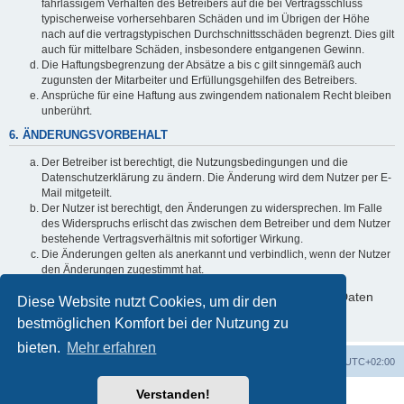
fahrlässigem Verhalten des Betreibers auf die bei Vertragsschluss
typischerweise vorhersehbaren Schäden und im Übrigen der Höhe
nach auf die vertragstypischen Durchschnittsschäden begrenzt. Dies gilt
auch für mittelbare Schäden, insbesondere entgangenen Gewinn.
Die Haftungsbegrenzung der Absätze a bis c gilt sinngemäß auch
zugunsten der Mitarbeiter und Erfüllungsgehilfen des Betreibers.
Ansprüche für eine Haftung aus zwingendem nationalem Recht bleiben
unberührt.
6. ÄNDERUNGSVORBEHALT
Der Betreiber ist berechtigt, die Nutzungsbedingungen und die
Datenschutzerklärung zu ändern. Die Änderung wird dem Nutzer per E-
Mail mitgeteilt.
Der Nutzer ist berechtigt, den Änderungen zu widersprechen. Im Falle
des Widerspruchs erlischt das zwischen dem Betreiber und dem Nutzer
bestehende Vertragsverhältnis mit sofortiger Wirkung.
Die Änderungen gelten als anerkannt und verbindlich, wenn der Nutzer
den Änderungen zugestimmt hat.
Informationen über den Umgang mit deinen persönlichen Daten
Diese Website nutzt Cookies, um dir den
sind in der Datenschutzerklärung enthalten.
bestmöglichen Komfort bei der Nutzung zu
bieten.
Mehr erfahren
Foren-Übersicht
Alle Zeiten sind
UTC+02:00
Verstanden!
Powered by
phpBB
® Forum Software © phpBB Limited