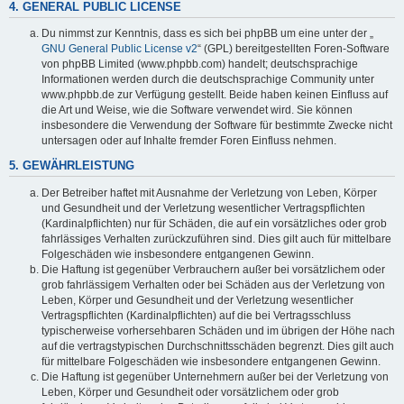
4. GENERAL PUBLIC LICENSE
Du nimmst zur Kenntnis, dass es sich bei phpBB um eine unter der „
GNU General Public License v2
“ (GPL) bereitgestellten Foren-Software
von phpBB Limited (www.phpbb.com) handelt; deutschsprachige
Informationen werden durch die deutschsprachige Community unter
www.phpbb.de zur Verfügung gestellt. Beide haben keinen Einfluss auf
die Art und Weise, wie die Software verwendet wird. Sie können
insbesondere die Verwendung der Software für bestimmte Zwecke nicht
untersagen oder auf Inhalte fremder Foren Einfluss nehmen.
5. GEWÄHRLEISTUNG
Der Betreiber haftet mit Ausnahme der Verletzung von Leben, Körper
und Gesundheit und der Verletzung wesentlicher Vertragspflichten
(Kardinalpflichten) nur für Schäden, die auf ein vorsätzliches oder grob
fahrlässiges Verhalten zurückzuführen sind. Dies gilt auch für mittelbare
Folgeschäden wie insbesondere entgangenen Gewinn.
Die Haftung ist gegenüber Verbrauchern außer bei vorsätzlichem oder
grob fahrlässigem Verhalten oder bei Schäden aus der Verletzung von
Leben, Körper und Gesundheit und der Verletzung wesentlicher
Vertragspflichten (Kardinalpflichten) auf die bei Vertragsschluss
typischerweise vorhersehbaren Schäden und im übrigen der Höhe nach
auf die vertragstypischen Durchschnittsschäden begrenzt. Dies gilt auch
für mittelbare Folgeschäden wie insbesondere entgangenen Gewinn.
Die Haftung ist gegenüber Unternehmern außer bei der Verletzung von
Leben, Körper und Gesundheit oder vorsätzlichem oder grob