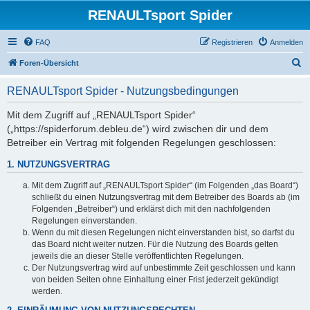
RENAULTsport Spider
FAQ
Registrieren
Anmelden
S
Foren-Übersicht
u
RENAULTsport Spider - Nutzungsbedingungen
c
h
Mit dem Zugriff auf „RENAULTsport Spider“
(„https://spiderforum.debleu.de“) wird zwischen dir und dem
e
Betreiber ein Vertrag mit folgenden Regelungen geschlossen:
1. NUTZUNGSVERTRAG
Mit dem Zugriff auf „RENAULTsport Spider“ (im Folgenden „das Board“)
schließt du einen Nutzungsvertrag mit dem Betreiber des Boards ab (im
Folgenden „Betreiber“) und erklärst dich mit den nachfolgenden
Regelungen einverstanden.
Wenn du mit diesen Regelungen nicht einverstanden bist, so darfst du
das Board nicht weiter nutzen. Für die Nutzung des Boards gelten
jeweils die an dieser Stelle veröffentlichten Regelungen.
Der Nutzungsvertrag wird auf unbestimmte Zeit geschlossen und kann
von beiden Seiten ohne Einhaltung einer Frist jederzeit gekündigt
werden.