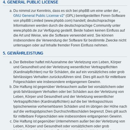
4. GENERAL PUBLIC LICENSE
Du nimmst zur Kenntnis, dass es sich bei phpBB um eine unter der „
GNU General Public License v2
“ (GPL) bereitgestellten Foren-Software
von phpBB Limited (www.phpbb.com) handelt; deutschsprachige
Informationen werden durch die deutschsprachige Community unter
www.phpbb.de zur Verfügung gestellt. Beide haben keinen Einfluss auf
die Art und Weise, wie die Software verwendet wird. Sie können
insbesondere die Verwendung der Software für bestimmte Zwecke nicht
untersagen oder auf Inhalte fremder Foren Einfluss nehmen.
5. GEWÄHRLEISTUNG
Der Betreiber haftet mit Ausnahme der Verletzung von Leben, Körper
und Gesundheit und der Verletzung wesentlicher Vertragspflichten
(Kardinalpflichten) nur für Schäden, die auf ein vorsätzliches oder grob
fahrlässiges Verhalten zurückzuführen sind. Dies gilt auch für mittelbare
Folgeschäden wie insbesondere entgangenen Gewinn.
Die Haftung ist gegenüber Verbrauchern außer bei vorsätzlichem oder
grob fahrlässigem Verhalten oder bei Schäden aus der Verletzung von
Leben, Körper und Gesundheit und der Verletzung wesentlicher
Vertragspflichten (Kardinalpflichten) auf die bei Vertragsschluss
typischerweise vorhersehbaren Schäden und im übrigen der Höhe nach
auf die vertragstypischen Durchschnittsschäden begrenzt. Dies gilt auch
für mittelbare Folgeschäden wie insbesondere entgangenen Gewinn.
Die Haftung ist gegenüber Unternehmern außer bei der Verletzung von
Leben, Körper und Gesundheit oder vorsätzlichem oder grob