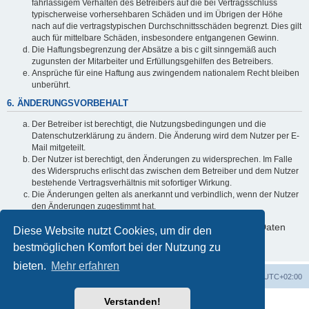
fahrlässigem Verhalten des Betreibers auf die bei Vertragsschluss
typischerweise vorhersehbaren Schäden und im Übrigen der Höhe
nach auf die vertragstypischen Durchschnittsschäden begrenzt. Dies gilt
auch für mittelbare Schäden, insbesondere entgangenen Gewinn.
Die Haftungsbegrenzung der Absätze a bis c gilt sinngemäß auch
zugunsten der Mitarbeiter und Erfüllungsgehilfen des Betreibers.
Ansprüche für eine Haftung aus zwingendem nationalem Recht bleiben
unberührt.
6. ÄNDERUNGSVORBEHALT
Der Betreiber ist berechtigt, die Nutzungsbedingungen und die
Datenschutzerklärung zu ändern. Die Änderung wird dem Nutzer per E-
Mail mitgeteilt.
Der Nutzer ist berechtigt, den Änderungen zu widersprechen. Im Falle
des Widerspruchs erlischt das zwischen dem Betreiber und dem Nutzer
bestehende Vertragsverhältnis mit sofortiger Wirkung.
Die Änderungen gelten als anerkannt und verbindlich, wenn der Nutzer
den Änderungen zugestimmt hat.
Informationen über den Umgang mit deinen persönlichen Daten
Diese Website nutzt Cookies, um dir den
sind in der Datenschutzerklärung enthalten.
bestmöglichen Komfort bei der Nutzung zu
bieten.
Mehr erfahren
Foren-Übersicht
Alle Zeiten sind
UTC+02:00
Verstanden!
Powered by
phpBB
® Forum Software © phpBB Limited