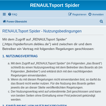
RENAULTsport Spider
FAQ
Registrieren
Anmelden
S
Foren-Übersicht
u
RENAULTsport Spider - Nutzungsbedingungen
c
h
Mit dem Zugriff auf „RENAULTsport Spider“
(„https://spiderforum.debleu.de“) wird zwischen dir und dem
e
Betreiber ein Vertrag mit folgenden Regelungen geschlossen:
1. NUTZUNGSVERTRAG
Mit dem Zugriff auf „RENAULTsport Spider“ (im Folgenden „das Board“)
schließt du einen Nutzungsvertrag mit dem Betreiber des Boards ab (im
Folgenden „Betreiber“) und erklärst dich mit den nachfolgenden
Regelungen einverstanden.
Wenn du mit diesen Regelungen nicht einverstanden bist, so darfst du
das Board nicht weiter nutzen. Für die Nutzung des Boards gelten
jeweils die an dieser Stelle veröffentlichten Regelungen.
Der Nutzungsvertrag wird auf unbestimmte Zeit geschlossen und kann
von beiden Seiten ohne Einhaltung einer Frist jederzeit gekündigt
werden.