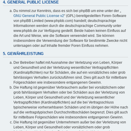
4. GENERAL PUBLIC LICENSE
Du nimmst zur Kenntnis, dass es sich bei phpBB um eine unter der „
GNU General Public License v2
“ (GPL) bereitgestellten Foren-Software
von phpBB Limited (www.phpbb.com) handelt; deutschsprachige
Informationen werden durch die deutschsprachige Community unter
www.phpbb.de zur Verfügung gestellt. Beide haben keinen Einfluss auf
die Art und Weise, wie die Software verwendet wird. Sie können
insbesondere die Verwendung der Software für bestimmte Zwecke nicht
untersagen oder auf Inhalte fremder Foren Einfluss nehmen.
5. GEWÄHRLEISTUNG
Der Betreiber haftet mit Ausnahme der Verletzung von Leben, Körper
und Gesundheit und der Verletzung wesentlicher Vertragspflichten
(Kardinalpflichten) nur für Schäden, die auf ein vorsätzliches oder grob
fahrlässiges Verhalten zurückzuführen sind. Dies gilt auch für mittelbare
Folgeschäden wie insbesondere entgangenen Gewinn.
Die Haftung ist gegenüber Verbrauchern außer bei vorsätzlichem oder
grob fahrlässigem Verhalten oder bei Schäden aus der Verletzung von
Leben, Körper und Gesundheit und der Verletzung wesentlicher
Vertragspflichten (Kardinalpflichten) auf die bei Vertragsschluss
typischerweise vorhersehbaren Schäden und im übrigen der Höhe nach
auf die vertragstypischen Durchschnittsschäden begrenzt. Dies gilt auch
für mittelbare Folgeschäden wie insbesondere entgangenen Gewinn.
Die Haftung ist gegenüber Unternehmern außer bei der Verletzung von
Leben, Körper und Gesundheit oder vorsätzlichem oder grob