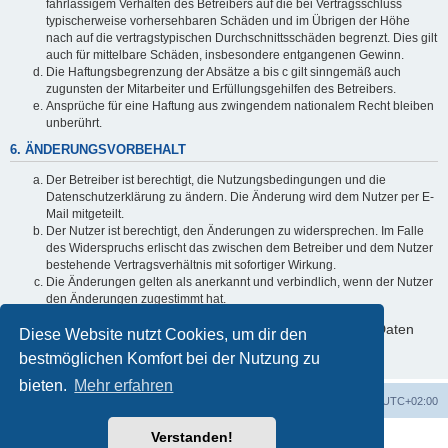
fahrlässigem Verhalten des Betreibers auf die bei Vertragsschluss
typischerweise vorhersehbaren Schäden und im Übrigen der Höhe
nach auf die vertragstypischen Durchschnittsschäden begrenzt. Dies gilt
auch für mittelbare Schäden, insbesondere entgangenen Gewinn.
Die Haftungsbegrenzung der Absätze a bis c gilt sinngemäß auch
zugunsten der Mitarbeiter und Erfüllungsgehilfen des Betreibers.
Ansprüche für eine Haftung aus zwingendem nationalem Recht bleiben
unberührt.
6. ÄNDERUNGSVORBEHALT
Der Betreiber ist berechtigt, die Nutzungsbedingungen und die
Datenschutzerklärung zu ändern. Die Änderung wird dem Nutzer per E-
Mail mitgeteilt.
Der Nutzer ist berechtigt, den Änderungen zu widersprechen. Im Falle
des Widerspruchs erlischt das zwischen dem Betreiber und dem Nutzer
bestehende Vertragsverhältnis mit sofortiger Wirkung.
Die Änderungen gelten als anerkannt und verbindlich, wenn der Nutzer
den Änderungen zugestimmt hat.
Informationen über den Umgang mit deinen persönlichen Daten
Diese Website nutzt Cookies, um dir den
sind in der Datenschutzerklärung enthalten.
bestmöglichen Komfort bei der Nutzung zu
bieten.
Mehr erfahren
Foren-Übersicht
Alle Zeiten sind
UTC+02:00
Verstanden!
Powered by
phpBB
® Forum Software © phpBB Limited