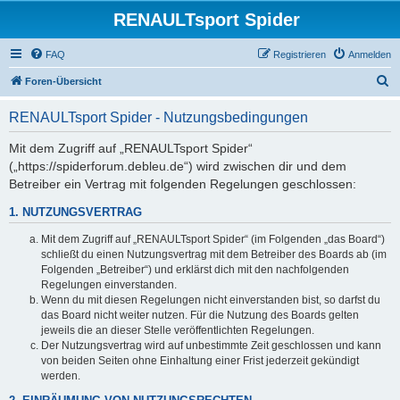
RENAULTsport Spider
FAQ
Registrieren
Anmelden
S
Foren-Übersicht
u
RENAULTsport Spider - Nutzungsbedingungen
c
h
Mit dem Zugriff auf „RENAULTsport Spider“
(„https://spiderforum.debleu.de“) wird zwischen dir und dem
e
Betreiber ein Vertrag mit folgenden Regelungen geschlossen:
1. NUTZUNGSVERTRAG
Mit dem Zugriff auf „RENAULTsport Spider“ (im Folgenden „das Board“)
schließt du einen Nutzungsvertrag mit dem Betreiber des Boards ab (im
Folgenden „Betreiber“) und erklärst dich mit den nachfolgenden
Regelungen einverstanden.
Wenn du mit diesen Regelungen nicht einverstanden bist, so darfst du
das Board nicht weiter nutzen. Für die Nutzung des Boards gelten
jeweils die an dieser Stelle veröffentlichten Regelungen.
Der Nutzungsvertrag wird auf unbestimmte Zeit geschlossen und kann
von beiden Seiten ohne Einhaltung einer Frist jederzeit gekündigt
werden.