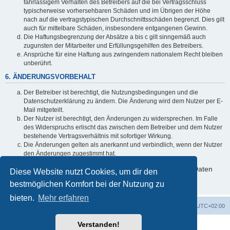
fahrlässigem Verhalten des Betreibers auf die bei Vertragsschluss
typischerweise vorhersehbaren Schäden und im Übrigen der Höhe
nach auf die vertragstypischen Durchschnittsschäden begrenzt. Dies gilt
auch für mittelbare Schäden, insbesondere entgangenen Gewinn.
Die Haftungsbegrenzung der Absätze a bis c gilt sinngemäß auch
zugunsten der Mitarbeiter und Erfüllungsgehilfen des Betreibers.
Ansprüche für eine Haftung aus zwingendem nationalem Recht bleiben
unberührt.
6. ÄNDERUNGSVORBEHALT
Der Betreiber ist berechtigt, die Nutzungsbedingungen und die
Datenschutzerklärung zu ändern. Die Änderung wird dem Nutzer per E-
Mail mitgeteilt.
Der Nutzer ist berechtigt, den Änderungen zu widersprechen. Im Falle
des Widerspruchs erlischt das zwischen dem Betreiber und dem Nutzer
bestehende Vertragsverhältnis mit sofortiger Wirkung.
Die Änderungen gelten als anerkannt und verbindlich, wenn der Nutzer
den Änderungen zugestimmt hat.
Informationen über den Umgang mit deinen persönlichen Daten
Diese Website nutzt Cookies, um dir den
sind in der Datenschutzerklärung enthalten.
bestmöglichen Komfort bei der Nutzung zu
bieten.
Mehr erfahren
Foren-Übersicht
Alle Zeiten sind
UTC+02:00
Verstanden!
Powered by
phpBB
® Forum Software © phpBB Limited