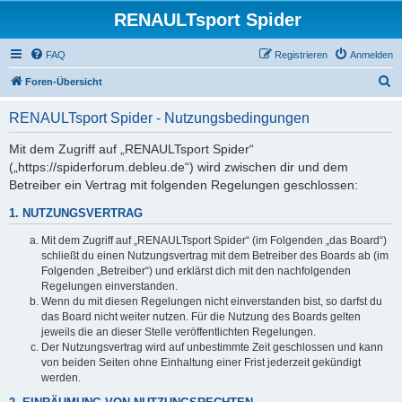
RENAULTsport Spider
FAQ
Registrieren
Anmelden
S
Foren-Übersicht
u
RENAULTsport Spider - Nutzungsbedingungen
c
h
Mit dem Zugriff auf „RENAULTsport Spider“
(„https://spiderforum.debleu.de“) wird zwischen dir und dem
e
Betreiber ein Vertrag mit folgenden Regelungen geschlossen:
1. NUTZUNGSVERTRAG
Mit dem Zugriff auf „RENAULTsport Spider“ (im Folgenden „das Board“)
schließt du einen Nutzungsvertrag mit dem Betreiber des Boards ab (im
Folgenden „Betreiber“) und erklärst dich mit den nachfolgenden
Regelungen einverstanden.
Wenn du mit diesen Regelungen nicht einverstanden bist, so darfst du
das Board nicht weiter nutzen. Für die Nutzung des Boards gelten
jeweils die an dieser Stelle veröffentlichten Regelungen.
Der Nutzungsvertrag wird auf unbestimmte Zeit geschlossen und kann
von beiden Seiten ohne Einhaltung einer Frist jederzeit gekündigt
werden.