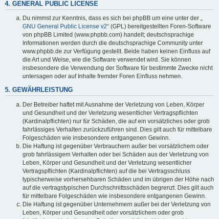
4. GENERAL PUBLIC LICENSE
Du nimmst zur Kenntnis, dass es sich bei phpBB um eine unter der „
GNU General Public License v2
“ (GPL) bereitgestellten Foren-Software
von phpBB Limited (www.phpbb.com) handelt; deutschsprachige
Informationen werden durch die deutschsprachige Community unter
www.phpbb.de zur Verfügung gestellt. Beide haben keinen Einfluss auf
die Art und Weise, wie die Software verwendet wird. Sie können
insbesondere die Verwendung der Software für bestimmte Zwecke nicht
untersagen oder auf Inhalte fremder Foren Einfluss nehmen.
5. GEWÄHRLEISTUNG
Der Betreiber haftet mit Ausnahme der Verletzung von Leben, Körper
und Gesundheit und der Verletzung wesentlicher Vertragspflichten
(Kardinalpflichten) nur für Schäden, die auf ein vorsätzliches oder grob
fahrlässiges Verhalten zurückzuführen sind. Dies gilt auch für mittelbare
Folgeschäden wie insbesondere entgangenen Gewinn.
Die Haftung ist gegenüber Verbrauchern außer bei vorsätzlichem oder
grob fahrlässigem Verhalten oder bei Schäden aus der Verletzung von
Leben, Körper und Gesundheit und der Verletzung wesentlicher
Vertragspflichten (Kardinalpflichten) auf die bei Vertragsschluss
typischerweise vorhersehbaren Schäden und im übrigen der Höhe nach
auf die vertragstypischen Durchschnittsschäden begrenzt. Dies gilt auch
für mittelbare Folgeschäden wie insbesondere entgangenen Gewinn.
Die Haftung ist gegenüber Unternehmern außer bei der Verletzung von
Leben, Körper und Gesundheit oder vorsätzlichem oder grob