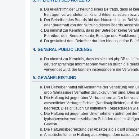
3. PFLICHTEN DES NUTZERS
Du erklärst mit der Erstellung eines Beitrags, dass er ke
Beiträgen verwendeten Links und Bilder zu setzen bzw.
Der Betreiber des Boards übt das Hausrecht aus. Bei V
oder dauerhaft von der Nutzung dieses Boards ausschlie
Du nimmst zur Kenntnis, dass der Betreiber keine Verantw
Betreiber, dein Benutzerkonto, Beiträge und Funktionen 
Du gestattest dem Betreiber darüber hinaus, deine Beit
4. GENERAL PUBLIC LICENSE
Du nimmst zur Kenntnis, dass es sich bei phpBB um eine
deutschsprachige Informationen werden durch die deuts
verwendet wird. Sie können insbesondere die Verwendun
5. GEWÄHRLEISTUNG
Der Betreiber haftet mit Ausnahme der Verletzung von Le
grob fahrlässiges Verhalten zurückzuführen sind. Dies 
Die Haftung ist gegenüber Verbrauchern außer bei vors
wesentlicher Vertragspflichten (Kardinalpflichten) auf
begrenzt. Dies gilt auch für mittelbare Folgeschäden 
Die Haftung ist gegenüber Unternehmern außer bei der V
typischerweise vorhersehbaren Schäden und im Übrigen 
Gewinn.
Die Haftungsbegrenzung der Absätze a bis c gilt sinnge
Ansprüche für eine Haftung aus zwingendem nationalem