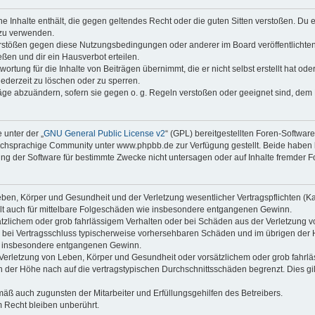
ine Inhalte enthält, die gegen geltendes Recht oder die guten Sitten verstoßen. Du 
 zu verwenden.
erstößen gegen diese Nutzungsbedingungen oder anderer im Board veröffentlichte
ßen und dir ein Hausverbot erteilen.
ortung für die Inhalte von Beiträgen übernimmt, die er nicht selbst erstellt hat od
jederzeit zu löschen oder zu sperren.
räge abzuändern, sofern sie gegen o. g. Regeln verstoßen oder geeignet sind, dem
 unter der „
GNU General Public License v2
“ (GPL) bereitgestellten Foren-Softwa
chsprachige Community unter www.phpbb.de zur Verfügung gestellt. Beide haben ke
g der Software für bestimmte Zwecke nicht untersagen oder auf Inhalte fremder F
ben, Körper und Gesundheit und der Verletzung wesentlicher Vertragspflichten (Kard
gilt auch für mittelbare Folgeschäden wie insbesondere entgangenen Gewinn.
ätzlichem oder grob fahrlässigem Verhalten oder bei Schäden aus der Verletzung 
 die bei Vertragsschluss typischerweise vorhersehbaren Schäden und im übrigen de
wie insbesondere entgangenen Gewinn.
erletzung von Leben, Körper und Gesundheit oder vorsätzlichem oder grob fahrläs
der Höhe nach auf die vertragstypischen Durchschnittsschäden begrenzt. Dies gi
mäß auch zugunsten der Mitarbeiter und Erfüllungsgehilfen des Betreibers.
 Recht bleiben unberührt.