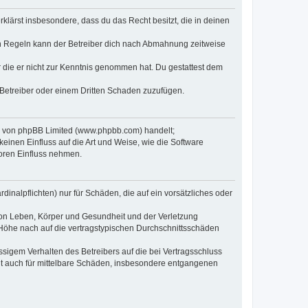
erklärst insbesondere, dass du das Recht besitzt, die in deinen
n Regeln kann der Betreiber dich nach Abmahnung zeitweise
er die er nicht zur Kenntnis genommen hat. Du gestattest dem
 Betreiber oder einem Dritten Schaden zuzufügen.
re von phpBB Limited (www.phpbb.com) handelt;
inen Einfluss auf die Art und Weise, wie die Software
oren Einfluss nehmen.
inalpflichten) nur für Schäden, die auf ein vorsätzliches oder
von Leben, Körper und Gesundheit und der Verletzung
r Höhe nach auf die vertragstypischen Durchschnittsschäden
sigem Verhalten des Betreibers auf die bei Vertragsschluss
lt auch für mittelbare Schäden, insbesondere entgangenen