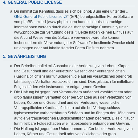
4. GENERAL PUBLIC LICENSE
Du nimmst zur Kenntnis, dass es sich bei phpBB um eine unter der „
GNU General Public License v2
“ (GPL) bereitgestellten Foren-Software
von phpBB Limited (www.phpbb.com) handelt; deutschsprachige
Informationen werden durch die deutschsprachige Community unter
www.phpbb.de zur Verfügung gestellt. Beide haben keinen Einfluss auf
die Art und Weise, wie die Software verwendet wird. Sie können
insbesondere die Verwendung der Software für bestimmte Zwecke nicht
untersagen oder auf Inhalte fremder Foren Einfluss nehmen.
5. GEWÄHRLEISTUNG
Der Betreiber haftet mit Ausnahme der Verletzung von Leben, Körper
und Gesundheit und der Verletzung wesentlicher Vertragspflichten
(Kardinalpflichten) nur für Schäden, die auf ein vorsätzliches oder grob
fahrlässiges Verhalten zurückzuführen sind. Dies gilt auch für mittelbare
Folgeschäden wie insbesondere entgangenen Gewinn.
Die Haftung ist gegenüber Verbrauchern außer bei vorsätzlichem oder
grob fahrlässigem Verhalten oder bei Schäden aus der Verletzung von
Leben, Körper und Gesundheit und der Verletzung wesentlicher
Vertragspflichten (Kardinalpflichten) auf die bei Vertragsschluss
typischerweise vorhersehbaren Schäden und im übrigen der Höhe nach
auf die vertragstypischen Durchschnittsschäden begrenzt. Dies gilt auch
für mittelbare Folgeschäden wie insbesondere entgangenen Gewinn.
Die Haftung ist gegenüber Unternehmern außer bei der Verletzung von
Leben, Körper und Gesundheit oder vorsätzlichem oder grob