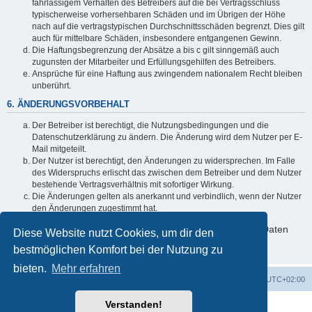
fahrlässigem Verhalten des Betreibers auf die bei Vertragsschluss
typischerweise vorhersehbaren Schäden und im Übrigen der Höhe
nach auf die vertragstypischen Durchschnittsschäden begrenzt. Dies gilt
auch für mittelbare Schäden, insbesondere entgangenen Gewinn.
Die Haftungsbegrenzung der Absätze a bis c gilt sinngemäß auch
zugunsten der Mitarbeiter und Erfüllungsgehilfen des Betreibers.
Ansprüche für eine Haftung aus zwingendem nationalem Recht bleiben
unberührt.
6. ÄNDERUNGSVORBEHALT
Der Betreiber ist berechtigt, die Nutzungsbedingungen und die
Datenschutzerklärung zu ändern. Die Änderung wird dem Nutzer per E-
Mail mitgeteilt.
Der Nutzer ist berechtigt, den Änderungen zu widersprechen. Im Falle
des Widerspruchs erlischt das zwischen dem Betreiber und dem Nutzer
bestehende Vertragsverhältnis mit sofortiger Wirkung.
Die Änderungen gelten als anerkannt und verbindlich, wenn der Nutzer
den Änderungen zugestimmt hat.
Informationen über den Umgang mit deinen persönlichen Daten
Diese Website nutzt Cookies, um dir den
sind in der Datenschutzerklärung enthalten.
bestmöglichen Komfort bei der Nutzung zu
bieten.
Mehr erfahren
Foren-Übersicht
Alle Zeiten sind
UTC+02:00
Verstanden!
Powered by
phpBB
® Forum Software © phpBB Limited