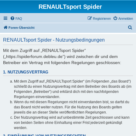
RENAULTsport Spider
FAQ
Registrieren
Anmelden
S
Foren-Übersicht
u
RENAULTsport Spider - Nutzungsbedingungen
c
h
Mit dem Zugriff auf „RENAULTsport Spider“
(„https://spiderforum.debleu.de“) wird zwischen dir und dem
e
Betreiber ein Vertrag mit folgenden Regelungen geschlossen:
1. NUTZUNGSVERTRAG
Mit dem Zugriff auf „RENAULTsport Spider“ (im Folgenden „das Board“)
schließt du einen Nutzungsvertrag mit dem Betreiber des Boards ab (im
Folgenden „Betreiber“) und erklärst dich mit den nachfolgenden
Regelungen einverstanden.
Wenn du mit diesen Regelungen nicht einverstanden bist, so darfst du
das Board nicht weiter nutzen. Für die Nutzung des Boards gelten
jeweils die an dieser Stelle veröffentlichten Regelungen.
Der Nutzungsvertrag wird auf unbestimmte Zeit geschlossen und kann
von beiden Seiten ohne Einhaltung einer Frist jederzeit gekündigt
werden.