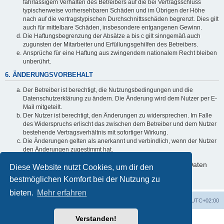
fahrlässigem Verhalten des Betreibers auf die bei Vertragsschluss
typischerweise vorhersehbaren Schäden und im Übrigen der Höhe
nach auf die vertragstypischen Durchschnittsschäden begrenzt. Dies gilt
auch für mittelbare Schäden, insbesondere entgangenen Gewinn.
Die Haftungsbegrenzung der Absätze a bis c gilt sinngemäß auch
zugunsten der Mitarbeiter und Erfüllungsgehilfen des Betreibers.
Ansprüche für eine Haftung aus zwingendem nationalem Recht bleiben
unberührt.
6. ÄNDERUNGSVORBEHALT
Der Betreiber ist berechtigt, die Nutzungsbedingungen und die
Datenschutzerklärung zu ändern. Die Änderung wird dem Nutzer per E-
Mail mitgeteilt.
Der Nutzer ist berechtigt, den Änderungen zu widersprechen. Im Falle
des Widerspruchs erlischt das zwischen dem Betreiber und dem Nutzer
bestehende Vertragsverhältnis mit sofortiger Wirkung.
Die Änderungen gelten als anerkannt und verbindlich, wenn der Nutzer
den Änderungen zugestimmt hat.
Informationen über den Umgang mit deinen persönlichen Daten
Diese Website nutzt Cookies, um dir den
sind in der Datenschutzerklärung enthalten.
bestmöglichen Komfort bei der Nutzung zu
bieten.
Mehr erfahren
Foren-Übersicht
Alle Zeiten sind
UTC+02:00
Verstanden!
Powered by
phpBB
® Forum Software © phpBB Limited