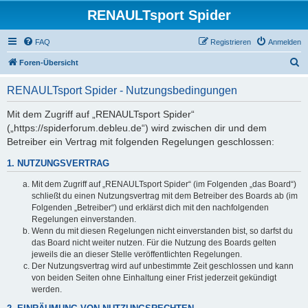
RENAULTsport Spider
FAQ
Registrieren
Anmelden
S
Foren-Übersicht
u
RENAULTsport Spider - Nutzungsbedingungen
c
h
Mit dem Zugriff auf „RENAULTsport Spider“
(„https://spiderforum.debleu.de“) wird zwischen dir und dem
e
Betreiber ein Vertrag mit folgenden Regelungen geschlossen:
1. NUTZUNGSVERTRAG
Mit dem Zugriff auf „RENAULTsport Spider“ (im Folgenden „das Board“)
schließt du einen Nutzungsvertrag mit dem Betreiber des Boards ab (im
Folgenden „Betreiber“) und erklärst dich mit den nachfolgenden
Regelungen einverstanden.
Wenn du mit diesen Regelungen nicht einverstanden bist, so darfst du
das Board nicht weiter nutzen. Für die Nutzung des Boards gelten
jeweils die an dieser Stelle veröffentlichten Regelungen.
Der Nutzungsvertrag wird auf unbestimmte Zeit geschlossen und kann
von beiden Seiten ohne Einhaltung einer Frist jederzeit gekündigt
werden.