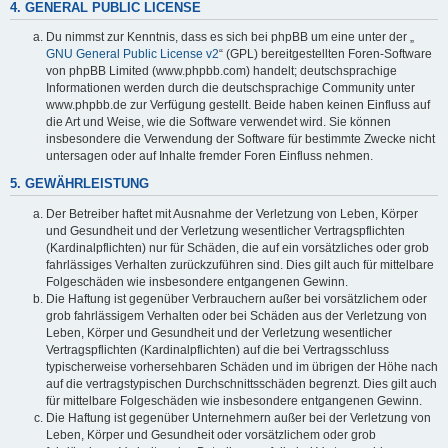
4. GENERAL PUBLIC LICENSE
Du nimmst zur Kenntnis, dass es sich bei phpBB um eine unter der „
GNU General Public License v2
“ (GPL) bereitgestellten Foren-Software
von phpBB Limited (www.phpbb.com) handelt; deutschsprachige
Informationen werden durch die deutschsprachige Community unter
www.phpbb.de zur Verfügung gestellt. Beide haben keinen Einfluss auf
die Art und Weise, wie die Software verwendet wird. Sie können
insbesondere die Verwendung der Software für bestimmte Zwecke nicht
untersagen oder auf Inhalte fremder Foren Einfluss nehmen.
5. GEWÄHRLEISTUNG
Der Betreiber haftet mit Ausnahme der Verletzung von Leben, Körper
und Gesundheit und der Verletzung wesentlicher Vertragspflichten
(Kardinalpflichten) nur für Schäden, die auf ein vorsätzliches oder grob
fahrlässiges Verhalten zurückzuführen sind. Dies gilt auch für mittelbare
Folgeschäden wie insbesondere entgangenen Gewinn.
Die Haftung ist gegenüber Verbrauchern außer bei vorsätzlichem oder
grob fahrlässigem Verhalten oder bei Schäden aus der Verletzung von
Leben, Körper und Gesundheit und der Verletzung wesentlicher
Vertragspflichten (Kardinalpflichten) auf die bei Vertragsschluss
typischerweise vorhersehbaren Schäden und im übrigen der Höhe nach
auf die vertragstypischen Durchschnittsschäden begrenzt. Dies gilt auch
für mittelbare Folgeschäden wie insbesondere entgangenen Gewinn.
Die Haftung ist gegenüber Unternehmern außer bei der Verletzung von
Leben, Körper und Gesundheit oder vorsätzlichem oder grob