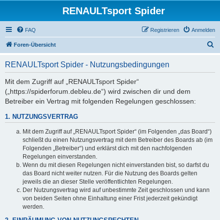
RENAULTsport Spider
FAQ
Registrieren
Anmelden
S
Foren-Übersicht
u
RENAULTsport Spider - Nutzungsbedingungen
c
h
Mit dem Zugriff auf „RENAULTsport Spider“
(„https://spiderforum.debleu.de“) wird zwischen dir und dem
e
Betreiber ein Vertrag mit folgenden Regelungen geschlossen:
1. NUTZUNGSVERTRAG
Mit dem Zugriff auf „RENAULTsport Spider“ (im Folgenden „das Board“)
schließt du einen Nutzungsvertrag mit dem Betreiber des Boards ab (im
Folgenden „Betreiber“) und erklärst dich mit den nachfolgenden
Regelungen einverstanden.
Wenn du mit diesen Regelungen nicht einverstanden bist, so darfst du
das Board nicht weiter nutzen. Für die Nutzung des Boards gelten
jeweils die an dieser Stelle veröffentlichten Regelungen.
Der Nutzungsvertrag wird auf unbestimmte Zeit geschlossen und kann
von beiden Seiten ohne Einhaltung einer Frist jederzeit gekündigt
werden.