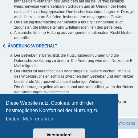
fahrlässigem Verhalten des Betreibers auf die bei Vertragsschluss
typischerweise vorhersehbaren Schäden und im Übrigen der Höhe
nach auf die vertragstypischen Durchschnittsschäden begrenzt. Dies gilt
auch für mittelbare Schäden, insbesondere entgangenen Gewinn.
Die Haftungsbegrenzung der Absätze a bis c gilt sinngemäß auch
zugunsten der Mitarbeiter und Erfüllungsgehilfen des Betreibers.
Ansprüche für eine Haftung aus zwingendem nationalem Recht bleiben
unberührt.
6. ÄNDERUNGSVORBEHALT
Der Betreiber ist berechtigt, die Nutzungsbedingungen und die
Datenschutzerklärung zu ändern. Die Änderung wird dem Nutzer per E-
Mail mitgeteilt.
Der Nutzer ist berechtigt, den Änderungen zu widersprechen. Im Falle
des Widerspruchs erlischt das zwischen dem Betreiber und dem Nutzer
bestehende Vertragsverhältnis mit sofortiger Wirkung.
Die Änderungen gelten als anerkannt und verbindlich, wenn der Nutzer
den Änderungen zugestimmt hat.
Informationen über den Umgang mit deinen persönlichen Daten
Diese Website nutzt Cookies, um dir den
sind in der Datenschutzerklärung enthalten.
bestmöglichen Komfort bei der Nutzung zu
bieten.
Mehr erfahren
Foren-Übersicht
Alle Zeiten sind
UTC+02:00
Verstanden!
Powered by
phpBB
® Forum Software © phpBB Limited