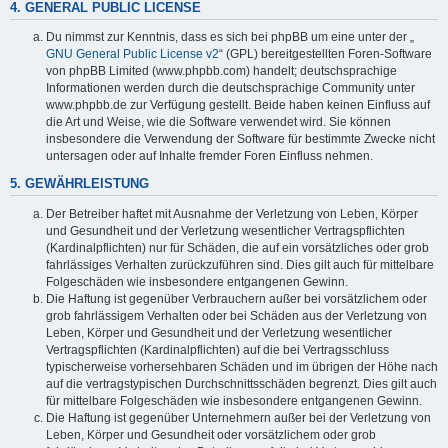
4. GENERAL PUBLIC LICENSE
Du nimmst zur Kenntnis, dass es sich bei phpBB um eine unter der „
GNU General Public License v2
“ (GPL) bereitgestellten Foren-Software
von phpBB Limited (www.phpbb.com) handelt; deutschsprachige
Informationen werden durch die deutschsprachige Community unter
www.phpbb.de zur Verfügung gestellt. Beide haben keinen Einfluss auf
die Art und Weise, wie die Software verwendet wird. Sie können
insbesondere die Verwendung der Software für bestimmte Zwecke nicht
untersagen oder auf Inhalte fremder Foren Einfluss nehmen.
5. GEWÄHRLEISTUNG
Der Betreiber haftet mit Ausnahme der Verletzung von Leben, Körper
und Gesundheit und der Verletzung wesentlicher Vertragspflichten
(Kardinalpflichten) nur für Schäden, die auf ein vorsätzliches oder grob
fahrlässiges Verhalten zurückzuführen sind. Dies gilt auch für mittelbare
Folgeschäden wie insbesondere entgangenen Gewinn.
Die Haftung ist gegenüber Verbrauchern außer bei vorsätzlichem oder
grob fahrlässigem Verhalten oder bei Schäden aus der Verletzung von
Leben, Körper und Gesundheit und der Verletzung wesentlicher
Vertragspflichten (Kardinalpflichten) auf die bei Vertragsschluss
typischerweise vorhersehbaren Schäden und im übrigen der Höhe nach
auf die vertragstypischen Durchschnittsschäden begrenzt. Dies gilt auch
für mittelbare Folgeschäden wie insbesondere entgangenen Gewinn.
Die Haftung ist gegenüber Unternehmern außer bei der Verletzung von
Leben, Körper und Gesundheit oder vorsätzlichem oder grob