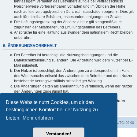
fahrlässigem Verhalten des Betreibers auf die bei Vertragsschluss
typischerweise vorhersehbaren Schäden und im Übrigen der Höhe
nach auf die vertragstypischen Durchschnittsschäden begrenzt. Dies gilt
auch für mittelbare Schäden, insbesondere entgangenen Gewinn.
Die Haftungsbegrenzung der Absätze a bis c gilt sinngemäß auch
zugunsten der Mitarbeiter und Erfüllungsgehilfen des Betreibers.
Ansprüche für eine Haftung aus zwingendem nationalem Recht bleiben
unberührt.
6. ÄNDERUNGSVORBEHALT
Der Betreiber ist berechtigt, die Nutzungsbedingungen und die
Datenschutzerklärung zu ändern. Die Änderung wird dem Nutzer per E-
Mail mitgeteilt.
Der Nutzer ist berechtigt, den Änderungen zu widersprechen. Im Falle
des Widerspruchs erlischt das zwischen dem Betreiber und dem Nutzer
bestehende Vertragsverhältnis mit sofortiger Wirkung.
Die Änderungen gelten als anerkannt und verbindlich, wenn der Nutzer
den Änderungen zugestimmt hat.
Informationen über den Umgang mit deinen persönlichen Daten
Diese Website nutzt Cookies, um dir den
sind in der Datenschutzerklärung enthalten.
bestmöglichen Komfort bei der Nutzung zu
bieten.
Mehr erfahren
Foren-Übersicht
Alle Zeiten sind
UTC+02:00
Verstanden!
Powered by
phpBB
® Forum Software © phpBB Limited