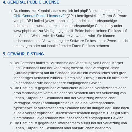
4. GENERAL PUBLIC LICENSE
Du nimmst zur Kenntnis, dass es sich bei phpBB um eine unter der „
GNU General Public License v2
“ (GPL) bereitgestellten Foren-Software
von phpBB Limited (www.phpbb.com) handelt; deutschsprachige
Informationen werden durch die deutschsprachige Community unter
www.phpbb.de zur Verfügung gestellt. Beide haben keinen Einfluss auf
die Art und Weise, wie die Software verwendet wird. Sie können
insbesondere die Verwendung der Software für bestimmte Zwecke nicht
untersagen oder auf Inhalte fremder Foren Einfluss nehmen.
5. GEWÄHRLEISTUNG
Der Betreiber haftet mit Ausnahme der Verletzung von Leben, Körper
und Gesundheit und der Verletzung wesentlicher Vertragspflichten
(Kardinalpflichten) nur für Schäden, die auf ein vorsätzliches oder grob
fahrlässiges Verhalten zurückzuführen sind. Dies gilt auch für mittelbare
Folgeschäden wie insbesondere entgangenen Gewinn.
Die Haftung ist gegenüber Verbrauchern außer bei vorsätzlichem oder
grob fahrlässigem Verhalten oder bei Schäden aus der Verletzung von
Leben, Körper und Gesundheit und der Verletzung wesentlicher
Vertragspflichten (Kardinalpflichten) auf die bei Vertragsschluss
typischerweise vorhersehbaren Schäden und im übrigen der Höhe nach
auf die vertragstypischen Durchschnittsschäden begrenzt. Dies gilt auch
für mittelbare Folgeschäden wie insbesondere entgangenen Gewinn.
Die Haftung ist gegenüber Unternehmern außer bei der Verletzung von
Leben, Körper und Gesundheit oder vorsätzlichem oder grob