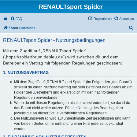
RENAULTsport Spider
FAQ
Registrieren
Anmelden
S
Foren-Übersicht
u
RENAULTsport Spider - Nutzungsbedingungen
c
h
Mit dem Zugriff auf „RENAULTsport Spider“
(„https://spiderforum.debleu.de“) wird zwischen dir und dem
e
Betreiber ein Vertrag mit folgenden Regelungen geschlossen:
1. NUTZUNGSVERTRAG
Mit dem Zugriff auf „RENAULTsport Spider“ (im Folgenden „das Board“)
schließt du einen Nutzungsvertrag mit dem Betreiber des Boards ab (im
Folgenden „Betreiber“) und erklärst dich mit den nachfolgenden
Regelungen einverstanden.
Wenn du mit diesen Regelungen nicht einverstanden bist, so darfst du
das Board nicht weiter nutzen. Für die Nutzung des Boards gelten
jeweils die an dieser Stelle veröffentlichten Regelungen.
Der Nutzungsvertrag wird auf unbestimmte Zeit geschlossen und kann
von beiden Seiten ohne Einhaltung einer Frist jederzeit gekündigt
werden.