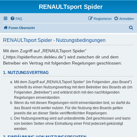
RENAULTsport Spider
FAQ
Registrieren
Anmelden
S
Foren-Übersicht
u
RENAULTsport Spider - Nutzungsbedingungen
c
h
Mit dem Zugriff auf „RENAULTsport Spider“
(„https://spiderforum.debleu.de“) wird zwischen dir und dem
e
Betreiber ein Vertrag mit folgenden Regelungen geschlossen:
1. NUTZUNGSVERTRAG
Mit dem Zugriff auf „RENAULTsport Spider“ (im Folgenden „das Board“)
schließt du einen Nutzungsvertrag mit dem Betreiber des Boards ab (im
Folgenden „Betreiber“) und erklärst dich mit den nachfolgenden
Regelungen einverstanden.
Wenn du mit diesen Regelungen nicht einverstanden bist, so darfst du
das Board nicht weiter nutzen. Für die Nutzung des Boards gelten
jeweils die an dieser Stelle veröffentlichten Regelungen.
Der Nutzungsvertrag wird auf unbestimmte Zeit geschlossen und kann
von beiden Seiten ohne Einhaltung einer Frist jederzeit gekündigt
werden.