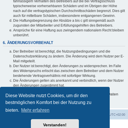
fahrlässigem Verhalten des Betreibers auf die bei Vertragsschluss
typischerweise vorhersehbaren Schäden und im Übrigen der Höhe
nach auf die vertragstypischen Durchschnittsschäden begrenzt. Dies gilt
auch für mittelbare Schäden, insbesondere entgangenen Gewinn.
Die Haftungsbegrenzung der Absätze a bis c gilt sinngemäß auch
zugunsten der Mitarbeiter und Erfüllungsgehilfen des Betreibers.
Ansprüche für eine Haftung aus zwingendem nationalem Recht bleiben
unberührt.
6. ÄNDERUNGSVORBEHALT
Der Betreiber ist berechtigt, die Nutzungsbedingungen und die
Datenschutzerklärung zu ändern. Die Änderung wird dem Nutzer per E-
Mail mitgeteilt.
Der Nutzer ist berechtigt, den Änderungen zu widersprechen. Im Falle
des Widerspruchs erlischt das zwischen dem Betreiber und dem Nutzer
bestehende Vertragsverhältnis mit sofortiger Wirkung.
Die Änderungen gelten als anerkannt und verbindlich, wenn der Nutzer
den Änderungen zugestimmt hat.
Informationen über den Umgang mit deinen persönlichen Daten
Diese Website nutzt Cookies, um dir den
sind in der Datenschutzerklärung enthalten.
bestmöglichen Komfort bei der Nutzung zu
bieten.
Mehr erfahren
Foren-Übersicht
Alle Zeiten sind
UTC+02:00
Verstanden!
Powered by
phpBB
® Forum Software © phpBB Limited