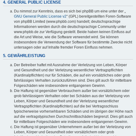
4. GENERAL PUBLIC LICENSE
Du nimmst zur Kenntnis, dass es sich bei phpBB um eine unter der „
GNU General Public License v2
“ (GPL) bereitgestellten Foren-Software
von phpBB Limited (www.phpbb.com) handelt; deutschsprachige
Informationen werden durch die deutschsprachige Community unter
www.phpbb.de zur Verfügung gestellt. Beide haben keinen Einfluss auf
die Art und Weise, wie die Software verwendet wird. Sie können
insbesondere die Verwendung der Software für bestimmte Zwecke nicht
untersagen oder auf Inhalte fremder Foren Einfluss nehmen.
5. GEWÄHRLEISTUNG
Der Betreiber haftet mit Ausnahme der Verletzung von Leben, Körper
und Gesundheit und der Verletzung wesentlicher Vertragspflichten
(Kardinalpflichten) nur für Schäden, die auf ein vorsätzliches oder grob
fahrlässiges Verhalten zurückzuführen sind. Dies gilt auch für mittelbare
Folgeschäden wie insbesondere entgangenen Gewinn.
Die Haftung ist gegenüber Verbrauchern außer bei vorsätzlichem oder
grob fahrlässigem Verhalten oder bei Schäden aus der Verletzung von
Leben, Körper und Gesundheit und der Verletzung wesentlicher
Vertragspflichten (Kardinalpflichten) auf die bei Vertragsschluss
typischerweise vorhersehbaren Schäden und im übrigen der Höhe nach
auf die vertragstypischen Durchschnittsschäden begrenzt. Dies gilt auch
für mittelbare Folgeschäden wie insbesondere entgangenen Gewinn.
Die Haftung ist gegenüber Unternehmern außer bei der Verletzung von
Leben, Körper und Gesundheit oder vorsätzlichem oder grob