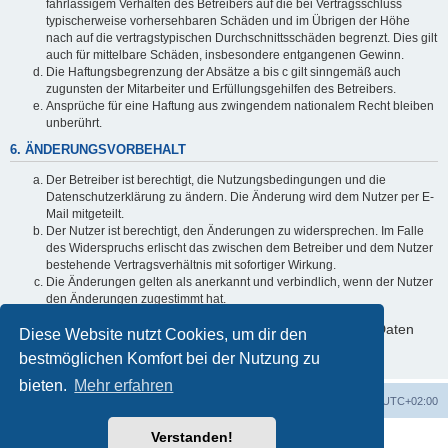
fahrlässigem Verhalten des Betreibers auf die bei Vertragsschluss
typischerweise vorhersehbaren Schäden und im Übrigen der Höhe
nach auf die vertragstypischen Durchschnittsschäden begrenzt. Dies gilt
auch für mittelbare Schäden, insbesondere entgangenen Gewinn.
Die Haftungsbegrenzung der Absätze a bis c gilt sinngemäß auch
zugunsten der Mitarbeiter und Erfüllungsgehilfen des Betreibers.
Ansprüche für eine Haftung aus zwingendem nationalem Recht bleiben
unberührt.
6. ÄNDERUNGSVORBEHALT
Der Betreiber ist berechtigt, die Nutzungsbedingungen und die
Datenschutzerklärung zu ändern. Die Änderung wird dem Nutzer per E-
Mail mitgeteilt.
Der Nutzer ist berechtigt, den Änderungen zu widersprechen. Im Falle
des Widerspruchs erlischt das zwischen dem Betreiber und dem Nutzer
bestehende Vertragsverhältnis mit sofortiger Wirkung.
Die Änderungen gelten als anerkannt und verbindlich, wenn der Nutzer
den Änderungen zugestimmt hat.
Informationen über den Umgang mit deinen persönlichen Daten
Diese Website nutzt Cookies, um dir den
sind in der Datenschutzerklärung enthalten.
bestmöglichen Komfort bei der Nutzung zu
bieten.
Mehr erfahren
Foren-Übersicht
Alle Zeiten sind
UTC+02:00
Verstanden!
Powered by
phpBB
® Forum Software © phpBB Limited