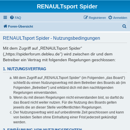
RENAULTsport Spider
FAQ
Registrieren
Anmelden
S
Foren-Übersicht
u
RENAULTsport Spider - Nutzungsbedingungen
c
h
Mit dem Zugriff auf „RENAULTsport Spider“
(„https://spiderforum.debleu.de“) wird zwischen dir und dem
e
Betreiber ein Vertrag mit folgenden Regelungen geschlossen:
1. NUTZUNGSVERTRAG
Mit dem Zugriff auf „RENAULTsport Spider“ (im Folgenden „das Board“)
schließt du einen Nutzungsvertrag mit dem Betreiber des Boards ab (im
Folgenden „Betreiber“) und erklärst dich mit den nachfolgenden
Regelungen einverstanden.
Wenn du mit diesen Regelungen nicht einverstanden bist, so darfst du
das Board nicht weiter nutzen. Für die Nutzung des Boards gelten
jeweils die an dieser Stelle veröffentlichten Regelungen.
Der Nutzungsvertrag wird auf unbestimmte Zeit geschlossen und kann
von beiden Seiten ohne Einhaltung einer Frist jederzeit gekündigt
werden.