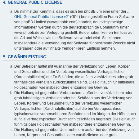
4. GENERAL PUBLIC LICENSE
Du nimmst zur Kenntnis, dass es sich bei phpBB um eine unter der „
GNU General Public License v2
“ (GPL) bereitgestellten Foren-Software
von phpBB Limited (www.phpbb.com) handelt; deutschsprachige
Informationen werden durch die deutschsprachige Community unter
www.phpbb.de zur Verfügung gestellt. Beide haben keinen Einfluss auf
die Art und Weise, wie die Software verwendet wird. Sie können
insbesondere die Verwendung der Software für bestimmte Zwecke nicht
untersagen oder auf Inhalte fremder Foren Einfluss nehmen.
5. GEWÄHRLEISTUNG
Der Betreiber haftet mit Ausnahme der Verletzung von Leben, Körper
und Gesundheit und der Verletzung wesentlicher Vertragspflichten
(Kardinalpflichten) nur für Schäden, die auf ein vorsätzliches oder grob
fahrlässiges Verhalten zurückzuführen sind. Dies gilt auch für mittelbare
Folgeschäden wie insbesondere entgangenen Gewinn.
Die Haftung ist gegenüber Verbrauchern außer bei vorsätzlichem oder
grob fahrlässigem Verhalten oder bei Schäden aus der Verletzung von
Leben, Körper und Gesundheit und der Verletzung wesentlicher
Vertragspflichten (Kardinalpflichten) auf die bei Vertragsschluss
typischerweise vorhersehbaren Schäden und im übrigen der Höhe nach
auf die vertragstypischen Durchschnittsschäden begrenzt. Dies gilt auch
für mittelbare Folgeschäden wie insbesondere entgangenen Gewinn.
Die Haftung ist gegenüber Unternehmern außer bei der Verletzung von
Leben, Körper und Gesundheit oder vorsätzlichem oder grob