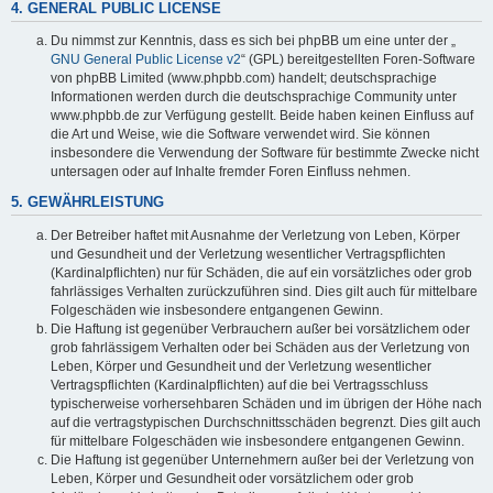
4. GENERAL PUBLIC LICENSE
Du nimmst zur Kenntnis, dass es sich bei phpBB um eine unter der „
GNU General Public License v2
“ (GPL) bereitgestellten Foren-Software
von phpBB Limited (www.phpbb.com) handelt; deutschsprachige
Informationen werden durch die deutschsprachige Community unter
www.phpbb.de zur Verfügung gestellt. Beide haben keinen Einfluss auf
die Art und Weise, wie die Software verwendet wird. Sie können
insbesondere die Verwendung der Software für bestimmte Zwecke nicht
untersagen oder auf Inhalte fremder Foren Einfluss nehmen.
5. GEWÄHRLEISTUNG
Der Betreiber haftet mit Ausnahme der Verletzung von Leben, Körper
und Gesundheit und der Verletzung wesentlicher Vertragspflichten
(Kardinalpflichten) nur für Schäden, die auf ein vorsätzliches oder grob
fahrlässiges Verhalten zurückzuführen sind. Dies gilt auch für mittelbare
Folgeschäden wie insbesondere entgangenen Gewinn.
Die Haftung ist gegenüber Verbrauchern außer bei vorsätzlichem oder
grob fahrlässigem Verhalten oder bei Schäden aus der Verletzung von
Leben, Körper und Gesundheit und der Verletzung wesentlicher
Vertragspflichten (Kardinalpflichten) auf die bei Vertragsschluss
typischerweise vorhersehbaren Schäden und im übrigen der Höhe nach
auf die vertragstypischen Durchschnittsschäden begrenzt. Dies gilt auch
für mittelbare Folgeschäden wie insbesondere entgangenen Gewinn.
Die Haftung ist gegenüber Unternehmern außer bei der Verletzung von
Leben, Körper und Gesundheit oder vorsätzlichem oder grob