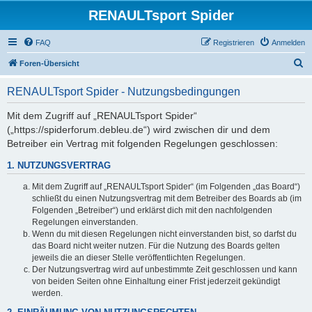
RENAULTsport Spider
FAQ
Registrieren
Anmelden
S
Foren-Übersicht
u
RENAULTsport Spider - Nutzungsbedingungen
c
h
Mit dem Zugriff auf „RENAULTsport Spider“
(„https://spiderforum.debleu.de“) wird zwischen dir und dem
e
Betreiber ein Vertrag mit folgenden Regelungen geschlossen:
1. NUTZUNGSVERTRAG
Mit dem Zugriff auf „RENAULTsport Spider“ (im Folgenden „das Board“)
schließt du einen Nutzungsvertrag mit dem Betreiber des Boards ab (im
Folgenden „Betreiber“) und erklärst dich mit den nachfolgenden
Regelungen einverstanden.
Wenn du mit diesen Regelungen nicht einverstanden bist, so darfst du
das Board nicht weiter nutzen. Für die Nutzung des Boards gelten
jeweils die an dieser Stelle veröffentlichten Regelungen.
Der Nutzungsvertrag wird auf unbestimmte Zeit geschlossen und kann
von beiden Seiten ohne Einhaltung einer Frist jederzeit gekündigt
werden.