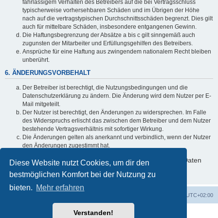
fahrlässigem Verhalten des Betreibers auf die bei Vertragsschluss
typischerweise vorhersehbaren Schäden und im Übrigen der Höhe
nach auf die vertragstypischen Durchschnittsschäden begrenzt. Dies gilt
auch für mittelbare Schäden, insbesondere entgangenen Gewinn.
Die Haftungsbegrenzung der Absätze a bis c gilt sinngemäß auch
zugunsten der Mitarbeiter und Erfüllungsgehilfen des Betreibers.
Ansprüche für eine Haftung aus zwingendem nationalem Recht bleiben
unberührt.
6. ÄNDERUNGSVORBEHALT
Der Betreiber ist berechtigt, die Nutzungsbedingungen und die
Datenschutzerklärung zu ändern. Die Änderung wird dem Nutzer per E-
Mail mitgeteilt.
Der Nutzer ist berechtigt, den Änderungen zu widersprechen. Im Falle
des Widerspruchs erlischt das zwischen dem Betreiber und dem Nutzer
bestehende Vertragsverhältnis mit sofortiger Wirkung.
Die Änderungen gelten als anerkannt und verbindlich, wenn der Nutzer
den Änderungen zugestimmt hat.
Informationen über den Umgang mit deinen persönlichen Daten
Diese Website nutzt Cookies, um dir den
sind in der Datenschutzerklärung enthalten.
bestmöglichen Komfort bei der Nutzung zu
bieten.
Mehr erfahren
Foren-Übersicht
Alle Zeiten sind
UTC+02:00
Verstanden!
Powered by
phpBB
® Forum Software © phpBB Limited