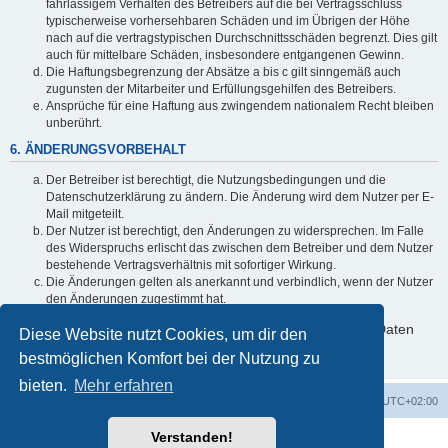
fahrlässigem Verhalten des Betreibers auf die bei Vertragsschluss
typischerweise vorhersehbaren Schäden und im Übrigen der Höhe
nach auf die vertragstypischen Durchschnittsschäden begrenzt. Dies gilt
auch für mittelbare Schäden, insbesondere entgangenen Gewinn.
Die Haftungsbegrenzung der Absätze a bis c gilt sinngemäß auch
zugunsten der Mitarbeiter und Erfüllungsgehilfen des Betreibers.
Ansprüche für eine Haftung aus zwingendem nationalem Recht bleiben
unberührt.
6. ÄNDERUNGSVORBEHALT
Der Betreiber ist berechtigt, die Nutzungsbedingungen und die
Datenschutzerklärung zu ändern. Die Änderung wird dem Nutzer per E-
Mail mitgeteilt.
Der Nutzer ist berechtigt, den Änderungen zu widersprechen. Im Falle
des Widerspruchs erlischt das zwischen dem Betreiber und dem Nutzer
bestehende Vertragsverhältnis mit sofortiger Wirkung.
Die Änderungen gelten als anerkannt und verbindlich, wenn der Nutzer
den Änderungen zugestimmt hat.
Informationen über den Umgang mit deinen persönlichen Daten
Diese Website nutzt Cookies, um dir den
sind in der Datenschutzerklärung enthalten.
bestmöglichen Komfort bei der Nutzung zu
bieten.
Mehr erfahren
Foren-Übersicht
Alle Zeiten sind
UTC+02:00
Verstanden!
Powered by
phpBB
® Forum Software © phpBB Limited