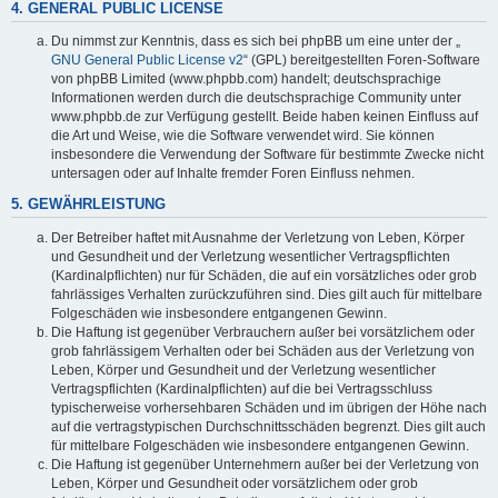
4. GENERAL PUBLIC LICENSE
Du nimmst zur Kenntnis, dass es sich bei phpBB um eine unter der „
GNU General Public License v2
“ (GPL) bereitgestellten Foren-Software
von phpBB Limited (www.phpbb.com) handelt; deutschsprachige
Informationen werden durch die deutschsprachige Community unter
www.phpbb.de zur Verfügung gestellt. Beide haben keinen Einfluss auf
die Art und Weise, wie die Software verwendet wird. Sie können
insbesondere die Verwendung der Software für bestimmte Zwecke nicht
untersagen oder auf Inhalte fremder Foren Einfluss nehmen.
5. GEWÄHRLEISTUNG
Der Betreiber haftet mit Ausnahme der Verletzung von Leben, Körper
und Gesundheit und der Verletzung wesentlicher Vertragspflichten
(Kardinalpflichten) nur für Schäden, die auf ein vorsätzliches oder grob
fahrlässiges Verhalten zurückzuführen sind. Dies gilt auch für mittelbare
Folgeschäden wie insbesondere entgangenen Gewinn.
Die Haftung ist gegenüber Verbrauchern außer bei vorsätzlichem oder
grob fahrlässigem Verhalten oder bei Schäden aus der Verletzung von
Leben, Körper und Gesundheit und der Verletzung wesentlicher
Vertragspflichten (Kardinalpflichten) auf die bei Vertragsschluss
typischerweise vorhersehbaren Schäden und im übrigen der Höhe nach
auf die vertragstypischen Durchschnittsschäden begrenzt. Dies gilt auch
für mittelbare Folgeschäden wie insbesondere entgangenen Gewinn.
Die Haftung ist gegenüber Unternehmern außer bei der Verletzung von
Leben, Körper und Gesundheit oder vorsätzlichem oder grob