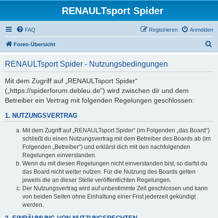
RENAULTsport Spider
FAQ
Registrieren
Anmelden
S
Foren-Übersicht
u
RENAULTsport Spider - Nutzungsbedingungen
c
h
Mit dem Zugriff auf „RENAULTsport Spider“
(„https://spiderforum.debleu.de“) wird zwischen dir und dem
e
Betreiber ein Vertrag mit folgenden Regelungen geschlossen:
1. NUTZUNGSVERTRAG
Mit dem Zugriff auf „RENAULTsport Spider“ (im Folgenden „das Board“)
schließt du einen Nutzungsvertrag mit dem Betreiber des Boards ab (im
Folgenden „Betreiber“) und erklärst dich mit den nachfolgenden
Regelungen einverstanden.
Wenn du mit diesen Regelungen nicht einverstanden bist, so darfst du
das Board nicht weiter nutzen. Für die Nutzung des Boards gelten
jeweils die an dieser Stelle veröffentlichten Regelungen.
Der Nutzungsvertrag wird auf unbestimmte Zeit geschlossen und kann
von beiden Seiten ohne Einhaltung einer Frist jederzeit gekündigt
werden.