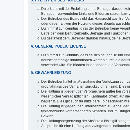
3. PFLICHTEN DES NUTZERS
Du erklärst mit der Erstellung eines Beitrags, dass er ke
Beiträgen verwendeten Links und Bilder zu setzen bzw.
Der Betreiber des Boards übt das Hausrecht aus. Bei V
oder dauerhaft von der Nutzung dieses Boards ausschlie
Du nimmst zur Kenntnis, dass der Betreiber keine Verantw
Betreiber, dein Benutzerkonto, Beiträge und Funktionen 
Du gestattest dem Betreiber darüber hinaus, deine Beit
4. GENERAL PUBLIC LICENSE
Du nimmst zur Kenntnis, dass es sich bei phpBB um eine
deutschsprachige Informationen werden durch die deuts
verwendet wird. Sie können insbesondere die Verwendun
5. GEWÄHRLEISTUNG
Der Betreiber haftet mit Ausnahme der Verletzung von Le
grob fahrlässiges Verhalten zurückzuführen sind. Dies 
Die Haftung ist gegenüber Verbrauchern außer bei vors
wesentlicher Vertragspflichten (Kardinalpflichten) auf
begrenzt. Dies gilt auch für mittelbare Folgeschäden 
Die Haftung ist gegenüber Unternehmern außer bei der V
typischerweise vorhersehbaren Schäden und im Übrigen 
Gewinn.
Die Haftungsbegrenzung der Absätze a bis c gilt sinnge
Ansprüche für eine Haftung aus zwingendem nationalem