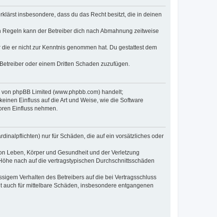
erklärst insbesondere, dass du das Recht besitzt, die in deinen
n Regeln kann der Betreiber dich nach Abmahnung zeitweise
er die er nicht zur Kenntnis genommen hat. Du gestattest dem
 Betreiber oder einem Dritten Schaden zuzufügen.
re von phpBB Limited (www.phpbb.com) handelt;
inen Einfluss auf die Art und Weise, wie die Software
oren Einfluss nehmen.
inalpflichten) nur für Schäden, die auf ein vorsätzliches oder
von Leben, Körper und Gesundheit und der Verletzung
r Höhe nach auf die vertragstypischen Durchschnittsschäden
sigem Verhalten des Betreibers auf die bei Vertragsschluss
lt auch für mittelbare Schäden, insbesondere entgangenen