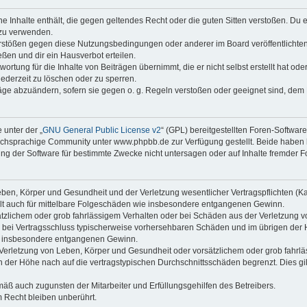
ine Inhalte enthält, die gegen geltendes Recht oder die guten Sitten verstoßen. Du 
 zu verwenden.
erstößen gegen diese Nutzungsbedingungen oder anderer im Board veröffentlichte
ßen und dir ein Hausverbot erteilen.
ortung für die Inhalte von Beiträgen übernimmt, die er nicht selbst erstellt hat od
jederzeit zu löschen oder zu sperren.
räge abzuändern, sofern sie gegen o. g. Regeln verstoßen oder geeignet sind, dem
 unter der „
GNU General Public License v2
“ (GPL) bereitgestellten Foren-Softwa
chsprachige Community unter www.phpbb.de zur Verfügung gestellt. Beide haben ke
g der Software für bestimmte Zwecke nicht untersagen oder auf Inhalte fremder F
ben, Körper und Gesundheit und der Verletzung wesentlicher Vertragspflichten (Kard
gilt auch für mittelbare Folgeschäden wie insbesondere entgangenen Gewinn.
ätzlichem oder grob fahrlässigem Verhalten oder bei Schäden aus der Verletzung 
 die bei Vertragsschluss typischerweise vorhersehbaren Schäden und im übrigen de
wie insbesondere entgangenen Gewinn.
erletzung von Leben, Körper und Gesundheit oder vorsätzlichem oder grob fahrläs
der Höhe nach auf die vertragstypischen Durchschnittsschäden begrenzt. Dies gi
mäß auch zugunsten der Mitarbeiter und Erfüllungsgehilfen des Betreibers.
 Recht bleiben unberührt.