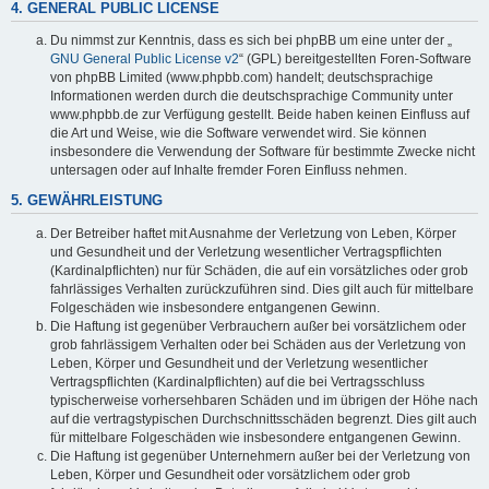
4. GENERAL PUBLIC LICENSE
Du nimmst zur Kenntnis, dass es sich bei phpBB um eine unter der „
GNU General Public License v2
“ (GPL) bereitgestellten Foren-Software
von phpBB Limited (www.phpbb.com) handelt; deutschsprachige
Informationen werden durch die deutschsprachige Community unter
www.phpbb.de zur Verfügung gestellt. Beide haben keinen Einfluss auf
die Art und Weise, wie die Software verwendet wird. Sie können
insbesondere die Verwendung der Software für bestimmte Zwecke nicht
untersagen oder auf Inhalte fremder Foren Einfluss nehmen.
5. GEWÄHRLEISTUNG
Der Betreiber haftet mit Ausnahme der Verletzung von Leben, Körper
und Gesundheit und der Verletzung wesentlicher Vertragspflichten
(Kardinalpflichten) nur für Schäden, die auf ein vorsätzliches oder grob
fahrlässiges Verhalten zurückzuführen sind. Dies gilt auch für mittelbare
Folgeschäden wie insbesondere entgangenen Gewinn.
Die Haftung ist gegenüber Verbrauchern außer bei vorsätzlichem oder
grob fahrlässigem Verhalten oder bei Schäden aus der Verletzung von
Leben, Körper und Gesundheit und der Verletzung wesentlicher
Vertragspflichten (Kardinalpflichten) auf die bei Vertragsschluss
typischerweise vorhersehbaren Schäden und im übrigen der Höhe nach
auf die vertragstypischen Durchschnittsschäden begrenzt. Dies gilt auch
für mittelbare Folgeschäden wie insbesondere entgangenen Gewinn.
Die Haftung ist gegenüber Unternehmern außer bei der Verletzung von
Leben, Körper und Gesundheit oder vorsätzlichem oder grob