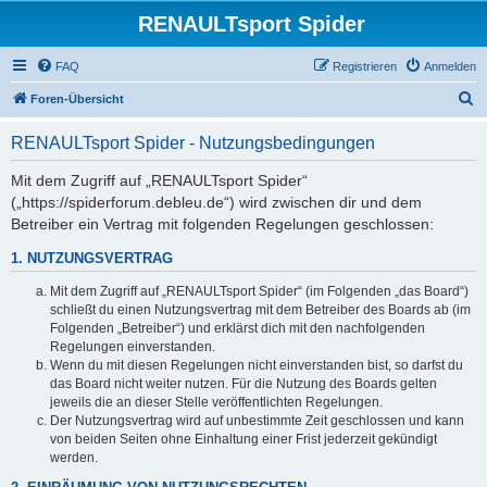
RENAULTsport Spider
FAQ
Registrieren
Anmelden
S
Foren-Übersicht
u
RENAULTsport Spider - Nutzungsbedingungen
c
h
Mit dem Zugriff auf „RENAULTsport Spider“
(„https://spiderforum.debleu.de“) wird zwischen dir und dem
e
Betreiber ein Vertrag mit folgenden Regelungen geschlossen:
1. NUTZUNGSVERTRAG
Mit dem Zugriff auf „RENAULTsport Spider“ (im Folgenden „das Board“)
schließt du einen Nutzungsvertrag mit dem Betreiber des Boards ab (im
Folgenden „Betreiber“) und erklärst dich mit den nachfolgenden
Regelungen einverstanden.
Wenn du mit diesen Regelungen nicht einverstanden bist, so darfst du
das Board nicht weiter nutzen. Für die Nutzung des Boards gelten
jeweils die an dieser Stelle veröffentlichten Regelungen.
Der Nutzungsvertrag wird auf unbestimmte Zeit geschlossen und kann
von beiden Seiten ohne Einhaltung einer Frist jederzeit gekündigt
werden.