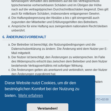
fahrlässigem Verhalten des Betreibers auf die bei Vertragsschluss
typischerweise vorhersehbaren Schäden und im Übrigen der Höhe
nach auf die vertragstypischen Durchschnittsschäden begrenzt. Dies gilt
auch für mittelbare Schäden, insbesondere entgangenen Gewinn.
Die Haftungsbegrenzung der Absätze a bis c gilt sinngemäß auch
zugunsten der Mitarbeiter und Erfüllungsgehilfen des Betreibers.
Ansprüche für eine Haftung aus zwingendem nationalem Recht bleiben
unberührt.
6. ÄNDERUNGSVORBEHALT
Der Betreiber ist berechtigt, die Nutzungsbedingungen und die
Datenschutzerklärung zu ändern. Die Änderung wird dem Nutzer per E-
Mail mitgeteilt.
Der Nutzer ist berechtigt, den Änderungen zu widersprechen. Im Falle
des Widerspruchs erlischt das zwischen dem Betreiber und dem Nutzer
bestehende Vertragsverhältnis mit sofortiger Wirkung.
Die Änderungen gelten als anerkannt und verbindlich, wenn der Nutzer
den Änderungen zugestimmt hat.
Informationen über den Umgang mit deinen persönlichen Daten
Diese Website nutzt Cookies, um dir den
sind in der Datenschutzerklärung enthalten.
bestmöglichen Komfort bei der Nutzung zu
bieten.
Mehr erfahren
Foren-Übersicht
Alle Zeiten sind
UTC+02:00
Verstanden!
Powered by
phpBB
® Forum Software © phpBB Limited