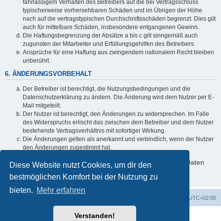
fahrlässigem Verhalten des Betreibers auf die bei Vertragsschluss
typischerweise vorhersehbaren Schäden und im Übrigen der Höhe
nach auf die vertragstypischen Durchschnittsschäden begrenzt. Dies gilt
auch für mittelbare Schäden, insbesondere entgangenen Gewinn.
Die Haftungsbegrenzung der Absätze a bis c gilt sinngemäß auch
zugunsten der Mitarbeiter und Erfüllungsgehilfen des Betreibers.
Ansprüche für eine Haftung aus zwingendem nationalem Recht bleiben
unberührt.
6. ÄNDERUNGSVORBEHALT
Der Betreiber ist berechtigt, die Nutzungsbedingungen und die
Datenschutzerklärung zu ändern. Die Änderung wird dem Nutzer per E-
Mail mitgeteilt.
Der Nutzer ist berechtigt, den Änderungen zu widersprechen. Im Falle
des Widerspruchs erlischt das zwischen dem Betreiber und dem Nutzer
bestehende Vertragsverhältnis mit sofortiger Wirkung.
Die Änderungen gelten als anerkannt und verbindlich, wenn der Nutzer
den Änderungen zugestimmt hat.
Informationen über den Umgang mit deinen persönlichen Daten
Diese Website nutzt Cookies, um dir den
sind in der Datenschutzerklärung enthalten.
bestmöglichen Komfort bei der Nutzung zu
bieten.
Mehr erfahren
Foren-Übersicht
Alle Zeiten sind
UTC+02:00
Verstanden!
Powered by
phpBB
® Forum Software © phpBB Limited