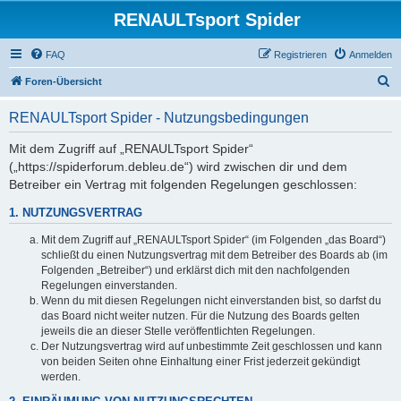
RENAULTsport Spider
FAQ
Registrieren
Anmelden
S
Foren-Übersicht
u
RENAULTsport Spider - Nutzungsbedingungen
c
h
Mit dem Zugriff auf „RENAULTsport Spider“
(„https://spiderforum.debleu.de“) wird zwischen dir und dem
e
Betreiber ein Vertrag mit folgenden Regelungen geschlossen:
1. NUTZUNGSVERTRAG
Mit dem Zugriff auf „RENAULTsport Spider“ (im Folgenden „das Board“)
schließt du einen Nutzungsvertrag mit dem Betreiber des Boards ab (im
Folgenden „Betreiber“) und erklärst dich mit den nachfolgenden
Regelungen einverstanden.
Wenn du mit diesen Regelungen nicht einverstanden bist, so darfst du
das Board nicht weiter nutzen. Für die Nutzung des Boards gelten
jeweils die an dieser Stelle veröffentlichten Regelungen.
Der Nutzungsvertrag wird auf unbestimmte Zeit geschlossen und kann
von beiden Seiten ohne Einhaltung einer Frist jederzeit gekündigt
werden.