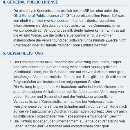
4. GENERAL PUBLIC LICENSE
Du nimmst zur Kenntnis, dass es sich bei phpBB um eine unter der „
GNU General Public License v2
“ (GPL) bereitgestellten Foren-Software
von phpBB Limited (www.phpbb.com) handelt; deutschsprachige
Informationen werden durch die deutschsprachige Community unter
www.phpbb.de zur Verfügung gestellt. Beide haben keinen Einfluss auf
die Art und Weise, wie die Software verwendet wird. Sie können
insbesondere die Verwendung der Software für bestimmte Zwecke nicht
untersagen oder auf Inhalte fremder Foren Einfluss nehmen.
5. GEWÄHRLEISTUNG
Der Betreiber haftet mit Ausnahme der Verletzung von Leben, Körper
und Gesundheit und der Verletzung wesentlicher Vertragspflichten
(Kardinalpflichten) nur für Schäden, die auf ein vorsätzliches oder grob
fahrlässiges Verhalten zurückzuführen sind. Dies gilt auch für mittelbare
Folgeschäden wie insbesondere entgangenen Gewinn.
Die Haftung ist gegenüber Verbrauchern außer bei vorsätzlichem oder
grob fahrlässigem Verhalten oder bei Schäden aus der Verletzung von
Leben, Körper und Gesundheit und der Verletzung wesentlicher
Vertragspflichten (Kardinalpflichten) auf die bei Vertragsschluss
typischerweise vorhersehbaren Schäden und im übrigen der Höhe nach
auf die vertragstypischen Durchschnittsschäden begrenzt. Dies gilt auch
für mittelbare Folgeschäden wie insbesondere entgangenen Gewinn.
Die Haftung ist gegenüber Unternehmern außer bei der Verletzung von
Leben, Körper und Gesundheit oder vorsätzlichem oder grob