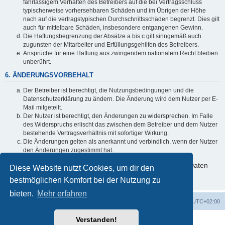
fahrlässigem Verhalten des Betreibers auf die bei Vertragsschluss
typischerweise vorhersehbaren Schäden und im Übrigen der Höhe
nach auf die vertragstypischen Durchschnittsschäden begrenzt. Dies gilt
auch für mittelbare Schäden, insbesondere entgangenen Gewinn.
Die Haftungsbegrenzung der Absätze a bis c gilt sinngemäß auch
zugunsten der Mitarbeiter und Erfüllungsgehilfen des Betreibers.
Ansprüche für eine Haftung aus zwingendem nationalem Recht bleiben
unberührt.
6. ÄNDERUNGSVORBEHALT
Der Betreiber ist berechtigt, die Nutzungsbedingungen und die
Datenschutzerklärung zu ändern. Die Änderung wird dem Nutzer per E-
Mail mitgeteilt.
Der Nutzer ist berechtigt, den Änderungen zu widersprechen. Im Falle
des Widerspruchs erlischt das zwischen dem Betreiber und dem Nutzer
bestehende Vertragsverhältnis mit sofortiger Wirkung.
Die Änderungen gelten als anerkannt und verbindlich, wenn der Nutzer
den Änderungen zugestimmt hat.
Informationen über den Umgang mit deinen persönlichen Daten
Diese Website nutzt Cookies, um dir den
sind in der Datenschutzerklärung enthalten.
bestmöglichen Komfort bei der Nutzung zu
bieten.
Mehr erfahren
Foren-Übersicht
Alle Zeiten sind
UTC+02:00
Verstanden!
Powered by
phpBB
® Forum Software © phpBB Limited