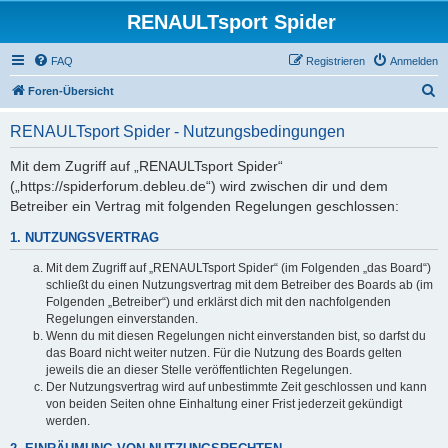
RENAULTsport Spider
FAQ
Registrieren
Anmelden
S
Foren-Übersicht
u
RENAULTsport Spider - Nutzungsbedingungen
c
h
Mit dem Zugriff auf „RENAULTsport Spider“
(„https://spiderforum.debleu.de“) wird zwischen dir und dem
e
Betreiber ein Vertrag mit folgenden Regelungen geschlossen:
1. NUTZUNGSVERTRAG
Mit dem Zugriff auf „RENAULTsport Spider“ (im Folgenden „das Board“)
schließt du einen Nutzungsvertrag mit dem Betreiber des Boards ab (im
Folgenden „Betreiber“) und erklärst dich mit den nachfolgenden
Regelungen einverstanden.
Wenn du mit diesen Regelungen nicht einverstanden bist, so darfst du
das Board nicht weiter nutzen. Für die Nutzung des Boards gelten
jeweils die an dieser Stelle veröffentlichten Regelungen.
Der Nutzungsvertrag wird auf unbestimmte Zeit geschlossen und kann
von beiden Seiten ohne Einhaltung einer Frist jederzeit gekündigt
werden.