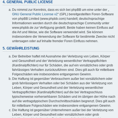
4. GENERAL PUBLIC LICENSE
Du nimmst zur Kenntnis, dass es sich bei phpBB um eine unter der „
GNU General Public License v2
“ (GPL) bereitgestellten Foren-Software
von phpBB Limited (www.phpbb.com) handelt; deutschsprachige
Informationen werden durch die deutschsprachige Community unter
www.phpbb.de zur Verfügung gestellt. Beide haben keinen Einfluss auf
die Art und Weise, wie die Software verwendet wird. Sie können
insbesondere die Verwendung der Software für bestimmte Zwecke nicht
untersagen oder auf Inhalte fremder Foren Einfluss nehmen.
5. GEWÄHRLEISTUNG
Der Betreiber haftet mit Ausnahme der Verletzung von Leben, Körper
und Gesundheit und der Verletzung wesentlicher Vertragspflichten
(Kardinalpflichten) nur für Schäden, die auf ein vorsätzliches oder grob
fahrlässiges Verhalten zurückzuführen sind. Dies gilt auch für mittelbare
Folgeschäden wie insbesondere entgangenen Gewinn.
Die Haftung ist gegenüber Verbrauchern außer bei vorsätzlichem oder
grob fahrlässigem Verhalten oder bei Schäden aus der Verletzung von
Leben, Körper und Gesundheit und der Verletzung wesentlicher
Vertragspflichten (Kardinalpflichten) auf die bei Vertragsschluss
typischerweise vorhersehbaren Schäden und im übrigen der Höhe nach
auf die vertragstypischen Durchschnittsschäden begrenzt. Dies gilt auch
für mittelbare Folgeschäden wie insbesondere entgangenen Gewinn.
Die Haftung ist gegenüber Unternehmern außer bei der Verletzung von
Leben, Körper und Gesundheit oder vorsätzlichem oder grob