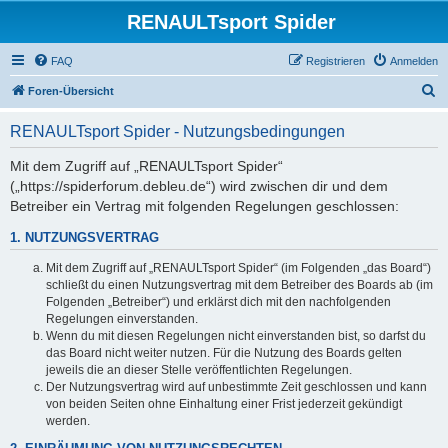
RENAULTsport Spider
FAQ
Registrieren
Anmelden
S
Foren-Übersicht
u
RENAULTsport Spider - Nutzungsbedingungen
c
h
Mit dem Zugriff auf „RENAULTsport Spider“
(„https://spiderforum.debleu.de“) wird zwischen dir und dem
e
Betreiber ein Vertrag mit folgenden Regelungen geschlossen:
1. NUTZUNGSVERTRAG
Mit dem Zugriff auf „RENAULTsport Spider“ (im Folgenden „das Board“)
schließt du einen Nutzungsvertrag mit dem Betreiber des Boards ab (im
Folgenden „Betreiber“) und erklärst dich mit den nachfolgenden
Regelungen einverstanden.
Wenn du mit diesen Regelungen nicht einverstanden bist, so darfst du
das Board nicht weiter nutzen. Für die Nutzung des Boards gelten
jeweils die an dieser Stelle veröffentlichten Regelungen.
Der Nutzungsvertrag wird auf unbestimmte Zeit geschlossen und kann
von beiden Seiten ohne Einhaltung einer Frist jederzeit gekündigt
werden.