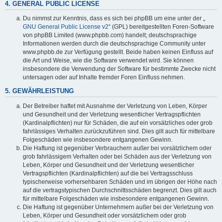
4. GENERAL PUBLIC LICENSE
Du nimmst zur Kenntnis, dass es sich bei phpBB um eine unter der „
GNU General Public License v2
“ (GPL) bereitgestellten Foren-Software
von phpBB Limited (www.phpbb.com) handelt; deutschsprachige
Informationen werden durch die deutschsprachige Community unter
www.phpbb.de zur Verfügung gestellt. Beide haben keinen Einfluss auf
die Art und Weise, wie die Software verwendet wird. Sie können
insbesondere die Verwendung der Software für bestimmte Zwecke nicht
untersagen oder auf Inhalte fremder Foren Einfluss nehmen.
5. GEWÄHRLEISTUNG
Der Betreiber haftet mit Ausnahme der Verletzung von Leben, Körper
und Gesundheit und der Verletzung wesentlicher Vertragspflichten
(Kardinalpflichten) nur für Schäden, die auf ein vorsätzliches oder grob
fahrlässiges Verhalten zurückzuführen sind. Dies gilt auch für mittelbare
Folgeschäden wie insbesondere entgangenen Gewinn.
Die Haftung ist gegenüber Verbrauchern außer bei vorsätzlichem oder
grob fahrlässigem Verhalten oder bei Schäden aus der Verletzung von
Leben, Körper und Gesundheit und der Verletzung wesentlicher
Vertragspflichten (Kardinalpflichten) auf die bei Vertragsschluss
typischerweise vorhersehbaren Schäden und im übrigen der Höhe nach
auf die vertragstypischen Durchschnittsschäden begrenzt. Dies gilt auch
für mittelbare Folgeschäden wie insbesondere entgangenen Gewinn.
Die Haftung ist gegenüber Unternehmern außer bei der Verletzung von
Leben, Körper und Gesundheit oder vorsätzlichem oder grob