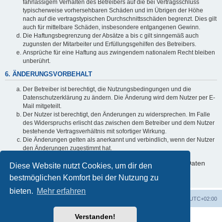
fahrlässigem Verhalten des Betreibers auf die bei Vertragsschluss
typischerweise vorhersehbaren Schäden und im Übrigen der Höhe
nach auf die vertragstypischen Durchschnittsschäden begrenzt. Dies gilt
auch für mittelbare Schäden, insbesondere entgangenen Gewinn.
Die Haftungsbegrenzung der Absätze a bis c gilt sinngemäß auch
zugunsten der Mitarbeiter und Erfüllungsgehilfen des Betreibers.
Ansprüche für eine Haftung aus zwingendem nationalem Recht bleiben
unberührt.
6. ÄNDERUNGSVORBEHALT
Der Betreiber ist berechtigt, die Nutzungsbedingungen und die
Datenschutzerklärung zu ändern. Die Änderung wird dem Nutzer per E-
Mail mitgeteilt.
Der Nutzer ist berechtigt, den Änderungen zu widersprechen. Im Falle
des Widerspruchs erlischt das zwischen dem Betreiber und dem Nutzer
bestehende Vertragsverhältnis mit sofortiger Wirkung.
Die Änderungen gelten als anerkannt und verbindlich, wenn der Nutzer
den Änderungen zugestimmt hat.
Informationen über den Umgang mit deinen persönlichen Daten
Diese Website nutzt Cookies, um dir den
sind in der Datenschutzerklärung enthalten.
bestmöglichen Komfort bei der Nutzung zu
bieten.
Mehr erfahren
Foren-Übersicht
Alle Zeiten sind
UTC+02:00
Verstanden!
Powered by
phpBB
® Forum Software © phpBB Limited