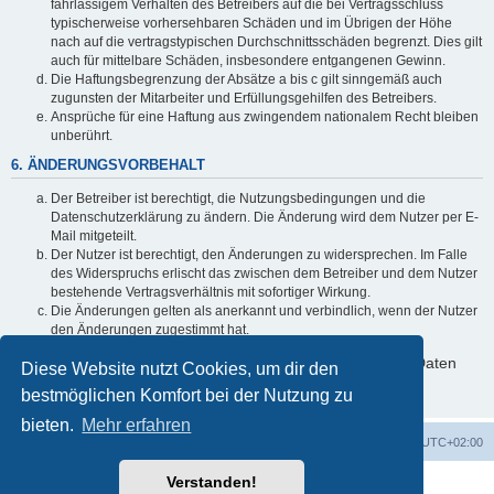
fahrlässigem Verhalten des Betreibers auf die bei Vertragsschluss
typischerweise vorhersehbaren Schäden und im Übrigen der Höhe
nach auf die vertragstypischen Durchschnittsschäden begrenzt. Dies gilt
auch für mittelbare Schäden, insbesondere entgangenen Gewinn.
Die Haftungsbegrenzung der Absätze a bis c gilt sinngemäß auch
zugunsten der Mitarbeiter und Erfüllungsgehilfen des Betreibers.
Ansprüche für eine Haftung aus zwingendem nationalem Recht bleiben
unberührt.
6. ÄNDERUNGSVORBEHALT
Der Betreiber ist berechtigt, die Nutzungsbedingungen und die
Datenschutzerklärung zu ändern. Die Änderung wird dem Nutzer per E-
Mail mitgeteilt.
Der Nutzer ist berechtigt, den Änderungen zu widersprechen. Im Falle
des Widerspruchs erlischt das zwischen dem Betreiber und dem Nutzer
bestehende Vertragsverhältnis mit sofortiger Wirkung.
Die Änderungen gelten als anerkannt und verbindlich, wenn der Nutzer
den Änderungen zugestimmt hat.
Informationen über den Umgang mit deinen persönlichen Daten
Diese Website nutzt Cookies, um dir den
sind in der Datenschutzerklärung enthalten.
bestmöglichen Komfort bei der Nutzung zu
bieten.
Mehr erfahren
Foren-Übersicht
Alle Zeiten sind
UTC+02:00
Verstanden!
Powered by
phpBB
® Forum Software © phpBB Limited