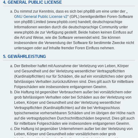
4. GENERAL PUBLIC LICENSE
Du nimmst zur Kenntnis, dass es sich bei phpBB um eine unter der „
GNU General Public License v2
“ (GPL) bereitgestellten Foren-Software
von phpBB Limited (www.phpbb.com) handelt; deutschsprachige
Informationen werden durch die deutschsprachige Community unter
www.phpbb.de zur Verfügung gestellt. Beide haben keinen Einfluss auf
die Art und Weise, wie die Software verwendet wird. Sie können
insbesondere die Verwendung der Software für bestimmte Zwecke nicht
untersagen oder auf Inhalte fremder Foren Einfluss nehmen.
5. GEWÄHRLEISTUNG
Der Betreiber haftet mit Ausnahme der Verletzung von Leben, Körper
und Gesundheit und der Verletzung wesentlicher Vertragspflichten
(Kardinalpflichten) nur für Schäden, die auf ein vorsätzliches oder grob
fahrlässiges Verhalten zurückzuführen sind. Dies gilt auch für mittelbare
Folgeschäden wie insbesondere entgangenen Gewinn.
Die Haftung ist gegenüber Verbrauchern außer bei vorsätzlichem oder
grob fahrlässigem Verhalten oder bei Schäden aus der Verletzung von
Leben, Körper und Gesundheit und der Verletzung wesentlicher
Vertragspflichten (Kardinalpflichten) auf die bei Vertragsschluss
typischerweise vorhersehbaren Schäden und im übrigen der Höhe nach
auf die vertragstypischen Durchschnittsschäden begrenzt. Dies gilt auch
für mittelbare Folgeschäden wie insbesondere entgangenen Gewinn.
Die Haftung ist gegenüber Unternehmern außer bei der Verletzung von
Leben, Körper und Gesundheit oder vorsätzlichem oder grob