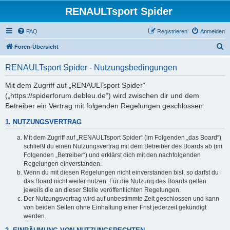
RENAULTsport Spider
FAQ
Registrieren
Anmelden
S
Foren-Übersicht
u
RENAULTsport Spider - Nutzungsbedingungen
c
h
Mit dem Zugriff auf „RENAULTsport Spider“
(„https://spiderforum.debleu.de“) wird zwischen dir und dem
e
Betreiber ein Vertrag mit folgenden Regelungen geschlossen:
1. NUTZUNGSVERTRAG
Mit dem Zugriff auf „RENAULTsport Spider“ (im Folgenden „das Board“)
schließt du einen Nutzungsvertrag mit dem Betreiber des Boards ab (im
Folgenden „Betreiber“) und erklärst dich mit den nachfolgenden
Regelungen einverstanden.
Wenn du mit diesen Regelungen nicht einverstanden bist, so darfst du
das Board nicht weiter nutzen. Für die Nutzung des Boards gelten
jeweils die an dieser Stelle veröffentlichten Regelungen.
Der Nutzungsvertrag wird auf unbestimmte Zeit geschlossen und kann
von beiden Seiten ohne Einhaltung einer Frist jederzeit gekündigt
werden.