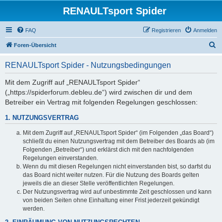
RENAULTsport Spider
FAQ
Registrieren
Anmelden
S
Foren-Übersicht
u
RENAULTsport Spider - Nutzungsbedingungen
c
h
Mit dem Zugriff auf „RENAULTsport Spider“
(„https://spiderforum.debleu.de“) wird zwischen dir und dem
e
Betreiber ein Vertrag mit folgenden Regelungen geschlossen:
1. NUTZUNGSVERTRAG
Mit dem Zugriff auf „RENAULTsport Spider“ (im Folgenden „das Board“)
schließt du einen Nutzungsvertrag mit dem Betreiber des Boards ab (im
Folgenden „Betreiber“) und erklärst dich mit den nachfolgenden
Regelungen einverstanden.
Wenn du mit diesen Regelungen nicht einverstanden bist, so darfst du
das Board nicht weiter nutzen. Für die Nutzung des Boards gelten
jeweils die an dieser Stelle veröffentlichten Regelungen.
Der Nutzungsvertrag wird auf unbestimmte Zeit geschlossen und kann
von beiden Seiten ohne Einhaltung einer Frist jederzeit gekündigt
werden.