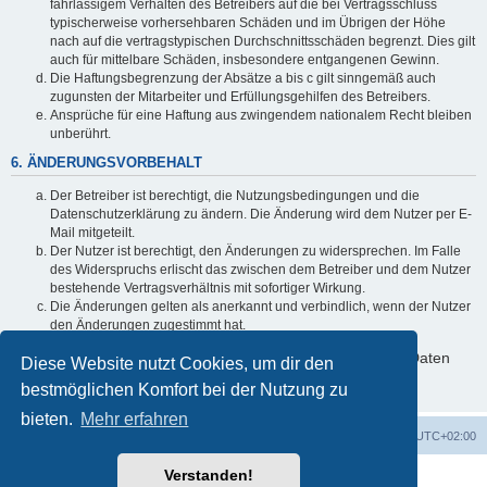
fahrlässigem Verhalten des Betreibers auf die bei Vertragsschluss
typischerweise vorhersehbaren Schäden und im Übrigen der Höhe
nach auf die vertragstypischen Durchschnittsschäden begrenzt. Dies gilt
auch für mittelbare Schäden, insbesondere entgangenen Gewinn.
Die Haftungsbegrenzung der Absätze a bis c gilt sinngemäß auch
zugunsten der Mitarbeiter und Erfüllungsgehilfen des Betreibers.
Ansprüche für eine Haftung aus zwingendem nationalem Recht bleiben
unberührt.
6. ÄNDERUNGSVORBEHALT
Der Betreiber ist berechtigt, die Nutzungsbedingungen und die
Datenschutzerklärung zu ändern. Die Änderung wird dem Nutzer per E-
Mail mitgeteilt.
Der Nutzer ist berechtigt, den Änderungen zu widersprechen. Im Falle
des Widerspruchs erlischt das zwischen dem Betreiber und dem Nutzer
bestehende Vertragsverhältnis mit sofortiger Wirkung.
Die Änderungen gelten als anerkannt und verbindlich, wenn der Nutzer
den Änderungen zugestimmt hat.
Informationen über den Umgang mit deinen persönlichen Daten
Diese Website nutzt Cookies, um dir den
sind in der Datenschutzerklärung enthalten.
bestmöglichen Komfort bei der Nutzung zu
bieten.
Mehr erfahren
Foren-Übersicht
Alle Zeiten sind
UTC+02:00
Verstanden!
Powered by
phpBB
® Forum Software © phpBB Limited