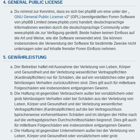
4. GENERAL PUBLIC LICENSE
Du nimmst zur Kenntnis, dass es sich bei phpBB um eine unter der „
GNU General Public License v2
“ (GPL) bereitgestellten Foren-Software
von phpBB Limited (www.phpbb.com) handelt; deutschsprachige
Informationen werden durch die deutschsprachige Community unter
www.phpbb.de zur Verfügung gestellt. Beide haben keinen Einfluss auf
die Art und Weise, wie die Software verwendet wird. Sie können
insbesondere die Verwendung der Software für bestimmte Zwecke nicht
untersagen oder auf Inhalte fremder Foren Einfluss nehmen.
5. GEWÄHRLEISTUNG
Der Betreiber haftet mit Ausnahme der Verletzung von Leben, Körper
und Gesundheit und der Verletzung wesentlicher Vertragspflichten
(Kardinalpflichten) nur für Schäden, die auf ein vorsätzliches oder grob
fahrlässiges Verhalten zurückzuführen sind. Dies gilt auch für mittelbare
Folgeschäden wie insbesondere entgangenen Gewinn.
Die Haftung ist gegenüber Verbrauchern außer bei vorsätzlichem oder
grob fahrlässigem Verhalten oder bei Schäden aus der Verletzung von
Leben, Körper und Gesundheit und der Verletzung wesentlicher
Vertragspflichten (Kardinalpflichten) auf die bei Vertragsschluss
typischerweise vorhersehbaren Schäden und im übrigen der Höhe nach
auf die vertragstypischen Durchschnittsschäden begrenzt. Dies gilt auch
für mittelbare Folgeschäden wie insbesondere entgangenen Gewinn.
Die Haftung ist gegenüber Unternehmern außer bei der Verletzung von
Leben, Körper und Gesundheit oder vorsätzlichem oder grob