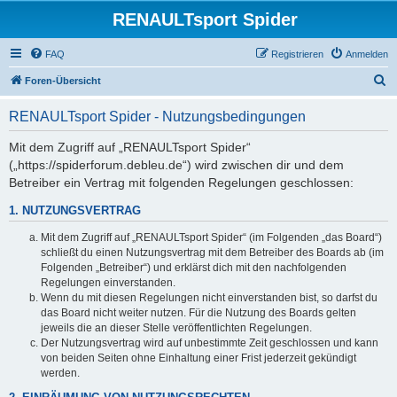
RENAULTsport Spider
FAQ
Registrieren
Anmelden
S
Foren-Übersicht
u
RENAULTsport Spider - Nutzungsbedingungen
c
h
Mit dem Zugriff auf „RENAULTsport Spider“
(„https://spiderforum.debleu.de“) wird zwischen dir und dem
e
Betreiber ein Vertrag mit folgenden Regelungen geschlossen:
1. NUTZUNGSVERTRAG
Mit dem Zugriff auf „RENAULTsport Spider“ (im Folgenden „das Board“)
schließt du einen Nutzungsvertrag mit dem Betreiber des Boards ab (im
Folgenden „Betreiber“) und erklärst dich mit den nachfolgenden
Regelungen einverstanden.
Wenn du mit diesen Regelungen nicht einverstanden bist, so darfst du
das Board nicht weiter nutzen. Für die Nutzung des Boards gelten
jeweils die an dieser Stelle veröffentlichten Regelungen.
Der Nutzungsvertrag wird auf unbestimmte Zeit geschlossen und kann
von beiden Seiten ohne Einhaltung einer Frist jederzeit gekündigt
werden.