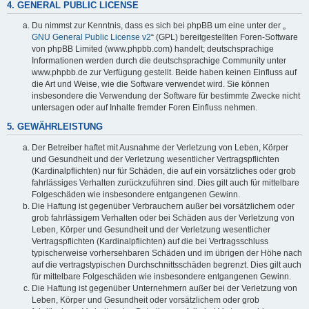
4. GENERAL PUBLIC LICENSE
Du nimmst zur Kenntnis, dass es sich bei phpBB um eine unter der „
GNU General Public License v2
“ (GPL) bereitgestellten Foren-Software
von phpBB Limited (www.phpbb.com) handelt; deutschsprachige
Informationen werden durch die deutschsprachige Community unter
www.phpbb.de zur Verfügung gestellt. Beide haben keinen Einfluss auf
die Art und Weise, wie die Software verwendet wird. Sie können
insbesondere die Verwendung der Software für bestimmte Zwecke nicht
untersagen oder auf Inhalte fremder Foren Einfluss nehmen.
5. GEWÄHRLEISTUNG
Der Betreiber haftet mit Ausnahme der Verletzung von Leben, Körper
und Gesundheit und der Verletzung wesentlicher Vertragspflichten
(Kardinalpflichten) nur für Schäden, die auf ein vorsätzliches oder grob
fahrlässiges Verhalten zurückzuführen sind. Dies gilt auch für mittelbare
Folgeschäden wie insbesondere entgangenen Gewinn.
Die Haftung ist gegenüber Verbrauchern außer bei vorsätzlichem oder
grob fahrlässigem Verhalten oder bei Schäden aus der Verletzung von
Leben, Körper und Gesundheit und der Verletzung wesentlicher
Vertragspflichten (Kardinalpflichten) auf die bei Vertragsschluss
typischerweise vorhersehbaren Schäden und im übrigen der Höhe nach
auf die vertragstypischen Durchschnittsschäden begrenzt. Dies gilt auch
für mittelbare Folgeschäden wie insbesondere entgangenen Gewinn.
Die Haftung ist gegenüber Unternehmern außer bei der Verletzung von
Leben, Körper und Gesundheit oder vorsätzlichem oder grob