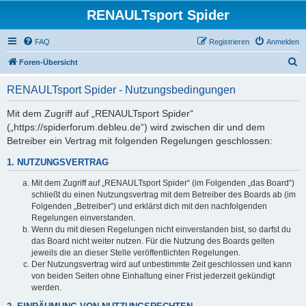
RENAULTsport Spider
FAQ
Registrieren
Anmelden
S
Foren-Übersicht
u
RENAULTsport Spider - Nutzungsbedingungen
c
h
Mit dem Zugriff auf „RENAULTsport Spider“
(„https://spiderforum.debleu.de“) wird zwischen dir und dem
e
Betreiber ein Vertrag mit folgenden Regelungen geschlossen:
1. NUTZUNGSVERTRAG
Mit dem Zugriff auf „RENAULTsport Spider“ (im Folgenden „das Board“)
schließt du einen Nutzungsvertrag mit dem Betreiber des Boards ab (im
Folgenden „Betreiber“) und erklärst dich mit den nachfolgenden
Regelungen einverstanden.
Wenn du mit diesen Regelungen nicht einverstanden bist, so darfst du
das Board nicht weiter nutzen. Für die Nutzung des Boards gelten
jeweils die an dieser Stelle veröffentlichten Regelungen.
Der Nutzungsvertrag wird auf unbestimmte Zeit geschlossen und kann
von beiden Seiten ohne Einhaltung einer Frist jederzeit gekündigt
werden.