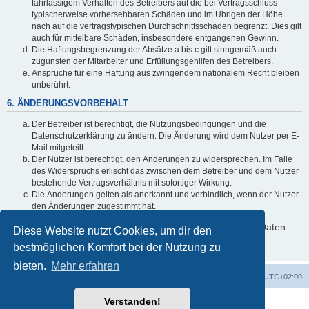
fahrlässigem Verhalten des Betreibers auf die bei Vertragsschluss
typischerweise vorhersehbaren Schäden und im Übrigen der Höhe
nach auf die vertragstypischen Durchschnittsschäden begrenzt. Dies gilt
auch für mittelbare Schäden, insbesondere entgangenen Gewinn.
Die Haftungsbegrenzung der Absätze a bis c gilt sinngemäß auch
zugunsten der Mitarbeiter und Erfüllungsgehilfen des Betreibers.
Ansprüche für eine Haftung aus zwingendem nationalem Recht bleiben
unberührt.
6. ÄNDERUNGSVORBEHALT
Der Betreiber ist berechtigt, die Nutzungsbedingungen und die
Datenschutzerklärung zu ändern. Die Änderung wird dem Nutzer per E-
Mail mitgeteilt.
Der Nutzer ist berechtigt, den Änderungen zu widersprechen. Im Falle
des Widerspruchs erlischt das zwischen dem Betreiber und dem Nutzer
bestehende Vertragsverhältnis mit sofortiger Wirkung.
Die Änderungen gelten als anerkannt und verbindlich, wenn der Nutzer
den Änderungen zugestimmt hat.
Informationen über den Umgang mit deinen persönlichen Daten
Diese Website nutzt Cookies, um dir den
sind in der Datenschutzerklärung enthalten.
bestmöglichen Komfort bei der Nutzung zu
bieten.
Mehr erfahren
Foren-Übersicht
Alle Zeiten sind
UTC+02:00
Verstanden!
Powered by
phpBB
® Forum Software © phpBB Limited