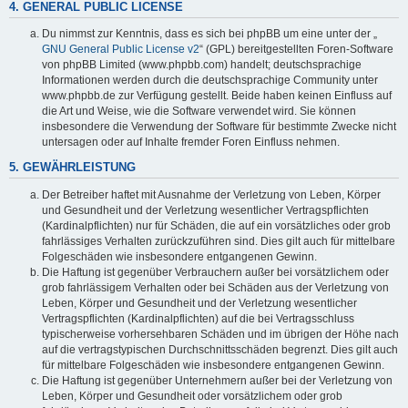
4. GENERAL PUBLIC LICENSE
Du nimmst zur Kenntnis, dass es sich bei phpBB um eine unter der „
GNU General Public License v2
“ (GPL) bereitgestellten Foren-Software
von phpBB Limited (www.phpbb.com) handelt; deutschsprachige
Informationen werden durch die deutschsprachige Community unter
www.phpbb.de zur Verfügung gestellt. Beide haben keinen Einfluss auf
die Art und Weise, wie die Software verwendet wird. Sie können
insbesondere die Verwendung der Software für bestimmte Zwecke nicht
untersagen oder auf Inhalte fremder Foren Einfluss nehmen.
5. GEWÄHRLEISTUNG
Der Betreiber haftet mit Ausnahme der Verletzung von Leben, Körper
und Gesundheit und der Verletzung wesentlicher Vertragspflichten
(Kardinalpflichten) nur für Schäden, die auf ein vorsätzliches oder grob
fahrlässiges Verhalten zurückzuführen sind. Dies gilt auch für mittelbare
Folgeschäden wie insbesondere entgangenen Gewinn.
Die Haftung ist gegenüber Verbrauchern außer bei vorsätzlichem oder
grob fahrlässigem Verhalten oder bei Schäden aus der Verletzung von
Leben, Körper und Gesundheit und der Verletzung wesentlicher
Vertragspflichten (Kardinalpflichten) auf die bei Vertragsschluss
typischerweise vorhersehbaren Schäden und im übrigen der Höhe nach
auf die vertragstypischen Durchschnittsschäden begrenzt. Dies gilt auch
für mittelbare Folgeschäden wie insbesondere entgangenen Gewinn.
Die Haftung ist gegenüber Unternehmern außer bei der Verletzung von
Leben, Körper und Gesundheit oder vorsätzlichem oder grob