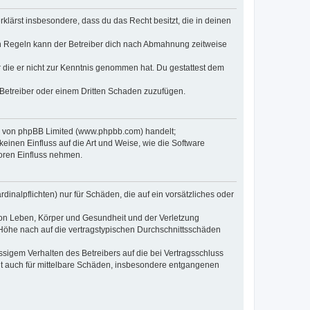
erklärst insbesondere, dass du das Recht besitzt, die in deinen
n Regeln kann der Betreiber dich nach Abmahnung zeitweise
er die er nicht zur Kenntnis genommen hat. Du gestattest dem
 Betreiber oder einem Dritten Schaden zuzufügen.
re von phpBB Limited (www.phpbb.com) handelt;
inen Einfluss auf die Art und Weise, wie die Software
oren Einfluss nehmen.
inalpflichten) nur für Schäden, die auf ein vorsätzliches oder
von Leben, Körper und Gesundheit und der Verletzung
r Höhe nach auf die vertragstypischen Durchschnittsschäden
sigem Verhalten des Betreibers auf die bei Vertragsschluss
lt auch für mittelbare Schäden, insbesondere entgangenen