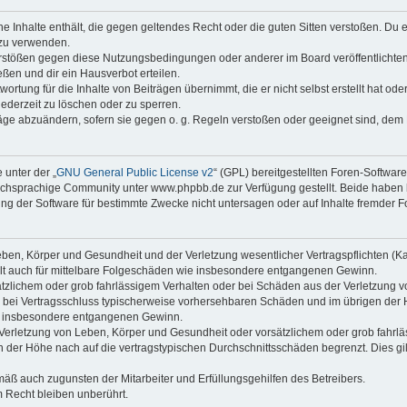
ine Inhalte enthält, die gegen geltendes Recht oder die guten Sitten verstoßen. Du 
 zu verwenden.
erstößen gegen diese Nutzungsbedingungen oder anderer im Board veröffentlichte
ßen und dir ein Hausverbot erteilen.
ortung für die Inhalte von Beiträgen übernimmt, die er nicht selbst erstellt hat od
jederzeit zu löschen oder zu sperren.
räge abzuändern, sofern sie gegen o. g. Regeln verstoßen oder geeignet sind, dem
 unter der „
GNU General Public License v2
“ (GPL) bereitgestellten Foren-Softwa
chsprachige Community unter www.phpbb.de zur Verfügung gestellt. Beide haben ke
g der Software für bestimmte Zwecke nicht untersagen oder auf Inhalte fremder F
ben, Körper und Gesundheit und der Verletzung wesentlicher Vertragspflichten (Kard
gilt auch für mittelbare Folgeschäden wie insbesondere entgangenen Gewinn.
ätzlichem oder grob fahrlässigem Verhalten oder bei Schäden aus der Verletzung 
 die bei Vertragsschluss typischerweise vorhersehbaren Schäden und im übrigen de
wie insbesondere entgangenen Gewinn.
erletzung von Leben, Körper und Gesundheit oder vorsätzlichem oder grob fahrläs
der Höhe nach auf die vertragstypischen Durchschnittsschäden begrenzt. Dies gi
mäß auch zugunsten der Mitarbeiter und Erfüllungsgehilfen des Betreibers.
 Recht bleiben unberührt.