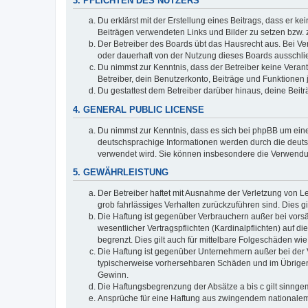
3. PFLICHTEN DES NUTZERS
Du erklärst mit der Erstellung eines Beitrags, dass er ke
Beiträgen verwendeten Links und Bilder zu setzen bzw.
Der Betreiber des Boards übt das Hausrecht aus. Bei V
oder dauerhaft von der Nutzung dieses Boards ausschlie
Du nimmst zur Kenntnis, dass der Betreiber keine Verantw
Betreiber, dein Benutzerkonto, Beiträge und Funktionen 
Du gestattest dem Betreiber darüber hinaus, deine Beit
4. GENERAL PUBLIC LICENSE
Du nimmst zur Kenntnis, dass es sich bei phpBB um eine
deutschsprachige Informationen werden durch die deuts
verwendet wird. Sie können insbesondere die Verwendun
5. GEWÄHRLEISTUNG
Der Betreiber haftet mit Ausnahme der Verletzung von Le
grob fahrlässiges Verhalten zurückzuführen sind. Dies 
Die Haftung ist gegenüber Verbrauchern außer bei vors
wesentlicher Vertragspflichten (Kardinalpflichten) auf
begrenzt. Dies gilt auch für mittelbare Folgeschäden 
Die Haftung ist gegenüber Unternehmern außer bei der V
typischerweise vorhersehbaren Schäden und im Übrigen 
Gewinn.
Die Haftungsbegrenzung der Absätze a bis c gilt sinnge
Ansprüche für eine Haftung aus zwingendem nationalem