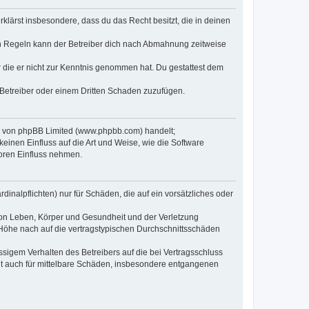
erklärst insbesondere, dass du das Recht besitzt, die in deinen
n Regeln kann der Betreiber dich nach Abmahnung zeitweise
er die er nicht zur Kenntnis genommen hat. Du gestattest dem
 Betreiber oder einem Dritten Schaden zuzufügen.
re von phpBB Limited (www.phpbb.com) handelt;
inen Einfluss auf die Art und Weise, wie die Software
oren Einfluss nehmen.
inalpflichten) nur für Schäden, die auf ein vorsätzliches oder
von Leben, Körper und Gesundheit und der Verletzung
r Höhe nach auf die vertragstypischen Durchschnittsschäden
sigem Verhalten des Betreibers auf die bei Vertragsschluss
lt auch für mittelbare Schäden, insbesondere entgangenen