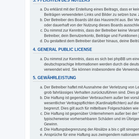
3. PFLICHTEN DES NUTZERS
Du erklärst mit der Erstellung eines Beitrags, dass er ke
Beiträgen verwendeten Links und Bilder zu setzen bzw.
Der Betreiber des Boards übt das Hausrecht aus. Bei V
oder dauerhaft von der Nutzung dieses Boards ausschlie
Du nimmst zur Kenntnis, dass der Betreiber keine Verantw
Betreiber, dein Benutzerkonto, Beiträge und Funktionen 
Du gestattest dem Betreiber darüber hinaus, deine Beit
4. GENERAL PUBLIC LICENSE
Du nimmst zur Kenntnis, dass es sich bei phpBB um eine
deutschsprachige Informationen werden durch die deuts
verwendet wird. Sie können insbesondere die Verwendun
5. GEWÄHRLEISTUNG
Der Betreiber haftet mit Ausnahme der Verletzung von Le
grob fahrlässiges Verhalten zurückzuführen sind. Dies 
Die Haftung ist gegenüber Verbrauchern außer bei vors
wesentlicher Vertragspflichten (Kardinalpflichten) auf
begrenzt. Dies gilt auch für mittelbare Folgeschäden 
Die Haftung ist gegenüber Unternehmern außer bei der V
typischerweise vorhersehbaren Schäden und im Übrigen 
Gewinn.
Die Haftungsbegrenzung der Absätze a bis c gilt sinnge
Ansprüche für eine Haftung aus zwingendem nationalem