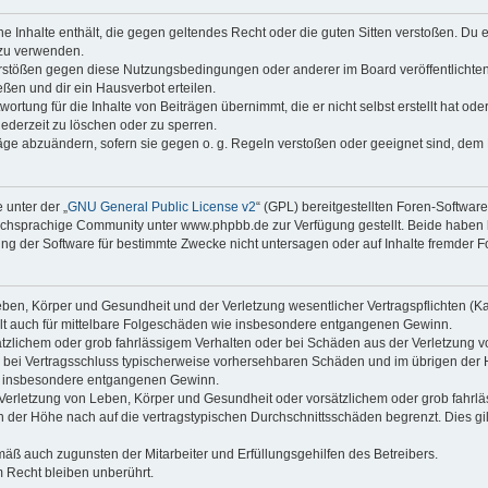
ine Inhalte enthält, die gegen geltendes Recht oder die guten Sitten verstoßen. Du 
 zu verwenden.
erstößen gegen diese Nutzungsbedingungen oder anderer im Board veröffentlichte
ßen und dir ein Hausverbot erteilen.
ortung für die Inhalte von Beiträgen übernimmt, die er nicht selbst erstellt hat od
jederzeit zu löschen oder zu sperren.
räge abzuändern, sofern sie gegen o. g. Regeln verstoßen oder geeignet sind, dem
 unter der „
GNU General Public License v2
“ (GPL) bereitgestellten Foren-Softwa
chsprachige Community unter www.phpbb.de zur Verfügung gestellt. Beide haben ke
g der Software für bestimmte Zwecke nicht untersagen oder auf Inhalte fremder F
ben, Körper und Gesundheit und der Verletzung wesentlicher Vertragspflichten (Kard
gilt auch für mittelbare Folgeschäden wie insbesondere entgangenen Gewinn.
ätzlichem oder grob fahrlässigem Verhalten oder bei Schäden aus der Verletzung 
 die bei Vertragsschluss typischerweise vorhersehbaren Schäden und im übrigen de
wie insbesondere entgangenen Gewinn.
erletzung von Leben, Körper und Gesundheit oder vorsätzlichem oder grob fahrläs
der Höhe nach auf die vertragstypischen Durchschnittsschäden begrenzt. Dies gi
mäß auch zugunsten der Mitarbeiter und Erfüllungsgehilfen des Betreibers.
 Recht bleiben unberührt.