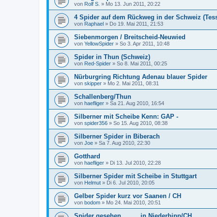
von
Rolf S.
»
Mo 13. Jun 2011, 20:22
4 Spider auf dem Rückweg in der Schweiz (Tess
von
Raphael
»
Do 19. Mai 2011, 21:53
Siebenmorgen / Breitscheid-Neuwied
von
YellowSpider
»
So 3. Apr 2011, 10:48
Spider in Thun (Schweiz)
von
Red-Spider
»
So 8. Mai 2011, 00:25
Nürburgring Richtung Adenau blauer Spider
von
skipper
»
Mo 2. Mai 2011, 08:31
Schallenberg/Thun
von
haefliger
»
Sa 21. Aug 2010, 16:54
Silberner mit Scheibe Kenn: GAP -
von
spider356
»
So 15. Aug 2010, 08:38
Silberner Spider in Biberach
von
Joe
»
Sa 7. Aug 2010, 22:30
Gotthard
von
haefliger
»
Di 13. Jul 2010, 22:28
Silberner Spider mit Scheibe in Stuttgart
von
Helmut
»
Di 6. Jul 2010, 20:05
Gelber Spider kurz vor Saanen / CH
von
bodom
»
Mo 24. Mai 2010, 20:51
Spider gesehen..........in Niederbipp/CH