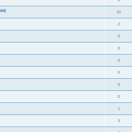
0
in)
10
2
0
0
0
0
0
0
1
3