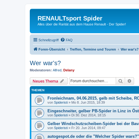
RENAULTsport Spider
Alles über die Rarität aus dem Hause Renault - Der Spider!
Schnellzugriff
FAQ
Foren-Übersicht
Treffen, Termine und Touren
Wer war's?
Wer war's?
Moderatoren:
Alfred
,
Delany
Suche
Erw
Neues Thema
THEMEN
Fronleichnam, 04.06.2015, gelb mit Scheibe, R
von
Spideristi
»
Mo 8. Jun 2015, 18:39
Eingeschneiter, gelber PB-Spider in Linz in Öste
von
Spideristi
»
Di 30. Dez 2014, 18:15
Gelber Windschutzscheiben-Spider bei der Bava
von
Spideristi
»
Fr 20. Jun 2014, 09:47
autogespot.de oder die "Welcher Spider wars?"