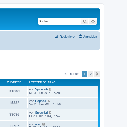
Suche
Erweiterte Suche
Registrieren
Anmelden
1
2
Nächste
90 Themen
ZUGRIFFE
LETZTER BEITRAG
von
Spideristi
108392
Mo 8. Jun 2015, 18:39
von
Raphael
15332
So 11. Jan 2015, 15:59
von
Spideristi
33036
Fr 20. Jun 2014, 09:47
von
atze
11767