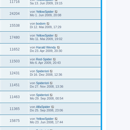
11716
Sa 13. Jun 2009, 19:15
von
YellowSpider
24204
Mo 1. Jun 2009, 20:08
von
bodom
15538
Di 12. Mai 2009, 17:29
von
YellowSpider
17480
Mo 11. Mai 2009, 19:02
von
Harald Wendy
11652
Do 23. Apr 2009, 20:30
von
Red-Spider
11503
Mo 6. Apr 2009, 20:43
von
Spideristi
12431
Di 16. Dez 2008, 12:36
von
Spideristi
11451
Do 27. Nov 2008, 13:36
von
Spideristi
11463
Mo 29. Sep 2008, 00:54
von
AlfaSpider
11365
Do 25. Sep 2008, 23:06
von
YellowSpider
15875
Mo 23. Jun 2008, 17:44