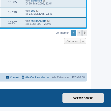
von
Spideristi
11505
Di 20. Mai 2008, 12:04
von
Jos
14490
Mi 14. Mai 2008, 22:43
von
MurdaAa4life
12207
So 1. Jul 2007, 20:46
1
2
Nächste
90 Themen
Gehe zu
Kontakt
Alle Cookies löschen
Alle Zeiten sind
UTC+02:00
Verstanden!