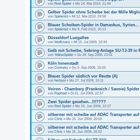
von
Red-Spider
»
Mo 24. Mai 2010, 21:49
Gelber Spider ohne Scheibe bei der Mille Migli
von
Spideristi
»
Mi 12. Mai 2010, 20:59
Blauer Scheiben-Spider in Damaskus, Syrien...
von
Spideristi
»
Mo 8. Feb 2010, 20:13
Düsseldorf Luegallee
von
Wolf(man)
»
Mi 15. Jul 2009, 10:34
Gelb mit Scheibe, Sebring-Anlage SU-TJ-39 in 
von
YellowSpider
»
So 28. Sep 2008, 23:01
Köln Innenstadt
von
Ozimsky
»
Do 3. Sep 2009, 15:03
Blauer Spider südlich vor Reutte (A)
von
herbyei
»
Mo 27. Jul 2009, 10:11
Voiron - Chambery (Frankreich / Savoie) Spide
von
Raphael
»
Di 21. Jul 2009, 22:57
Zwei Spider gesehen...!!!????
von
Red-Spider
»
Mo 15. Jun 2009, 22:27
silberner mit scheibe auf ADAC Transporter auf
von
Chris
»
Mo 15. Jun 2009, 20:03
silberner mit scheibe auf ADAC Transporter auf
von
Chris
»
Mo 15. Jun 2009, 20:02