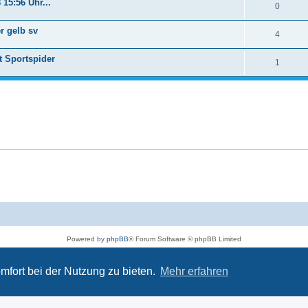
 15:56 Uhr...
0
r gelb sv
4
t Sportspider
1
Powered by
phpBB
® Forum Software © phpBB Limited
Deutsche Übersetzung durch
phpBB.de
Datenschutz
|
Nutzungsbedingungen
mfort bei der Nutzung zu bieten.
Mehr erfahren