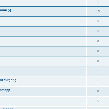
1
rmin ;-)
13
5
5
0
0
0
1
Nürburgring
1
enstopp
0
5