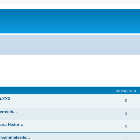
eiterte Suche
ANTWORTEN
O-XXX...
0
rreich...
3
ria Historic
0
-Sammelseite...
1