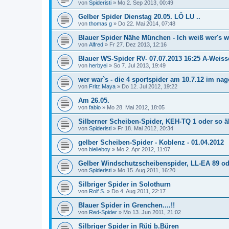
von
Spideristi
»
Mo 2. Sep 2013, 00:49
Gelber Spider Dienstag 20.05. LÖ LU ..
von
thomas g
»
Do 22. Mai 2014, 07:48
Blauer Spider Nähe München - Ich weiß wer's wa
von
Alfred
»
Fr 27. Dez 2013, 12:16
Blauer WS-Spider RV- 07.07.2013 16:25 A-Weis
von
herbyei
»
So 7. Jul 2013, 19:49
wer war`s - die 4 sportspider am 10.7.12 im nag
von
Fritz.Maya
»
Do 12. Jul 2012, 19:22
Am 26.05.
von
fabio
»
Mo 28. Mai 2012, 18:05
Silberner Scheiben-Spider, KEH-TQ 1 oder so äh
von
Spideristi
»
Fr 18. Mai 2012, 20:34
gelber Scheiben-Spider - Koblenz - 01.04.2012
von
bielieboy
»
Mo 2. Apr 2012, 11:07
Gelber Windschutzscheibenspider, LL-EA 89 ode
von
Spideristi
»
Mo 15. Aug 2011, 16:20
Silbriger Spider in Solothurn
von
Rolf S.
»
Do 4. Aug 2011, 22:17
Blauer Spider in Grenchen....!!
von
Red-Spider
»
Mo 13. Jun 2011, 21:02
Silbriger Spider in Rüti b.Büren