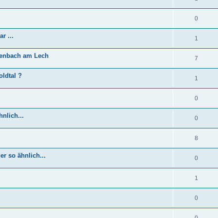
0
r ...
1
senbach am Lech
7
oldtal ?
1
0
nlich...
0
8
r so ähnlich...
0
1
0