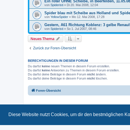
Ein roter OHNE Scheibe, in Beerfelden, 11.05.08
von
Spideristi
»
Di 20. Mai 2008, 12:04
Spider blau mit Scheibe aus Holland und Spide
von
YellowSpider
»
Mo 12. Mai 2008, 17:28
Gestern, A61 Richtung Koblenz: 3 gelbe Renaul
von
Spideristi
»
So 1. Jul 2007, 08:46
Neues Thema
Zurück zur Foren-Übersicht
BERECHTIGUNGEN IN DIESEM FORUM
Du darfst
keine
neuen Themen in diesem Forum erstellen.
Du darfst
keine
Antworten zu Themen in diesem Forum erstellen.
Du darfst deine Beiträge in diesem Forum
nicht
ändern.
Du darfst deine Beiträge in diesem Forum
nicht
löschen.
Foren-Übersicht
Diese Website nutzt Cookies, um dir den bestmöglichen Ko