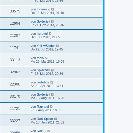
Fr 30. Mai 2014, 16:54
von
thomas g
33575
Do 22. Mai 2014, 07:48
von
Spideristi
12904
Fr 27. Dez 2013, 23:36
von
herbyei
21207
Di 9. Jul 2013, 21:05
von
YellowSpider
11741
Do 12. Jul 2012, 19:45
von
fabio
33113
Mo 28. Mai 2012, 18:05
von
Spideristi
32962
Fr 18. Mai 2012, 20:34
von
bielieboy
22306
Sa 21. Apr 2012, 13:41
von
Spideristi
33170
Mo 15. Aug 2011, 16:20
von
Raphael
11721
Fr 5. Aug 2011, 10:03
von
Red-Spider
33227
Mo 13. Jun 2011, 21:02
von
Rolf S.