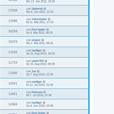
32958
Mo 13. Jun 2011, 20:22
von
Spideristi
27058
Mo 6. Jun 2011, 12:54
von
YellowSpider
13396
Mi 11. Mai 2011, 17:24
von
Red-Spider
33259
So 8. Mai 2011, 00:25
von
skipper
33379
Mo 2. Mai 2011, 08:31
von
haefliger
11526
Sa 21. Aug 2010, 16:54
von
spider356
11724
So 15. Aug 2010, 08:38
von
Joe
11500
Sa 7. Aug 2010, 22:30
von
haefliger
12041
Di 13. Jul 2010, 22:28
von
Reimund
11651
Mi 7. Jul 2010, 07:56
von
haefliger
14364
So 6. Jun 2010, 10:48
von
Red-Spider