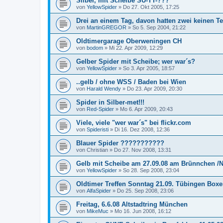
Silber, mit Scheibe SU-TT-???
von
YellowSpider
»
Do 27. Okt 2005, 17:25
Drei an einem Tag, davon hatten zwei keinen Te
von
MartinGREGOR
»
So 5. Sep 2004, 21:22
Oldtimergarage Oberweningen CH
von
bodom
»
Mi 22. Apr 2009, 12:29
Gelber Spider mit Scheibe; wer war´s?
von
YellowSpider
»
So 3. Apr 2005, 18:57
..gelb / ohne WSS / Baden bei Wien
von
Harald Wendy
»
Do 23. Apr 2009, 20:30
Spider in Silber-met!!!
von
Red-Spider
»
Mo 6. Apr 2009, 20:43
Viele, viele "wer war´s" bei flickr.com
von
Spideristi
»
Di 16. Dez 2008, 12:36
Blauer Spider ???????????
von
Christian
»
Do 27. Nov 2008, 13:31
Gelb mit Scheibe am 27.09.08 am Brünnchen /
von
YellowSpider
»
So 28. Sep 2008, 23:04
Oldtimer Treffen Sonntag 21.09. Tübingen Box
von
AlfaSpider
»
Do 25. Sep 2008, 23:06
Freitag, 6.6.08 Altstadtring München
von
MikeMuc
»
Mo 16. Jun 2008, 16:12