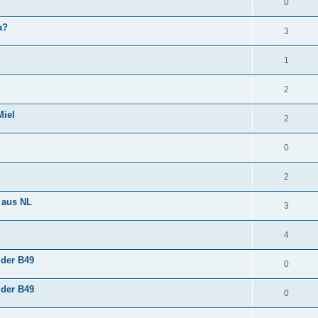
0
a?
3
1
2
Miel
2
0
2
r aus NL
3
4
 der B49
0
 der B49
0