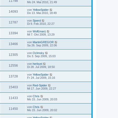
11798
Mo 24. Mai 2010, 21:49
von
YellowSpider
14093
Do 13. Mai 2010, 18:49
von
Sjoerd
12787
Di 9. Feb 2010, 22:27
von
Wolf(man)
13394
Mi 7. Okt 2009, 13:29
von
MartinGREGOR
13466
Sa 26. Sep 2009, 22:06
von
Ozimsky
12305
Do 3. Sep 2009, 15:03
von
herbyei
12556
Di 28. Jul 2009, 18:50
von
YellowSpider
13728
Fr 24. Jul 2009, 15:16
von
Red-Spider
15403
Mi 17. Jun 2009, 22:27
von
Chris
11433
Mo 15. Jun 2009, 20:03
von
Chris
11450
Mo 15. Jun 2009, 20:02
von
YellowSpider