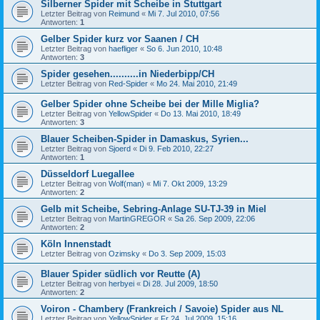
Silberner Spider mit Scheibe in Stuttgart
Letzter Beitrag von
Reimund
«
Mi 7. Jul 2010, 07:56
Antworten:
1
Gelber Spider kurz vor Saanen / CH
Letzter Beitrag von
haefliger
«
So 6. Jun 2010, 10:48
Antworten:
3
Spider gesehen..........in Niederbipp/CH
Letzter Beitrag von
Red-Spider
«
Mo 24. Mai 2010, 21:49
Gelber Spider ohne Scheibe bei der Mille Miglia?
Letzter Beitrag von
YellowSpider
«
Do 13. Mai 2010, 18:49
Antworten:
3
Blauer Scheiben-Spider in Damaskus, Syrien...
Letzter Beitrag von
Sjoerd
«
Di 9. Feb 2010, 22:27
Antworten:
1
Düsseldorf Luegallee
Letzter Beitrag von
Wolf(man)
«
Mi 7. Okt 2009, 13:29
Antworten:
2
Gelb mit Scheibe, Sebring-Anlage SU-TJ-39 in Miel
Letzter Beitrag von
MartinGREGOR
«
Sa 26. Sep 2009, 22:06
Antworten:
2
Köln Innenstadt
Letzter Beitrag von
Ozimsky
«
Do 3. Sep 2009, 15:03
Blauer Spider südlich vor Reutte (A)
Letzter Beitrag von
herbyei
«
Di 28. Jul 2009, 18:50
Antworten:
2
Voiron - Chambery (Frankreich / Savoie) Spider aus NL
Letzter Beitrag von
YellowSpider
«
Fr 24. Jul 2009, 15:16