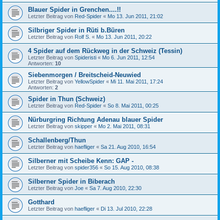
Blauer Spider in Grenchen....!!
Letzter Beitrag von
Red-Spider
«
Mo 13. Jun 2011, 21:02
Silbriger Spider in Rüti b.Büren
Letzter Beitrag von
Rolf S.
«
Mo 13. Jun 2011, 20:22
4 Spider auf dem Rückweg in der Schweiz (Tessin)
Letzter Beitrag von
Spideristi
«
Mo 6. Jun 2011, 12:54
Antworten:
10
Siebenmorgen / Breitscheid-Neuwied
Letzter Beitrag von
YellowSpider
«
Mi 11. Mai 2011, 17:24
Antworten:
2
Spider in Thun (Schweiz)
Letzter Beitrag von
Red-Spider
«
So 8. Mai 2011, 00:25
Nürburgring Richtung Adenau blauer Spider
Letzter Beitrag von
skipper
«
Mo 2. Mai 2011, 08:31
Schallenberg/Thun
Letzter Beitrag von
haefliger
«
Sa 21. Aug 2010, 16:54
Silberner mit Scheibe Kenn: GAP -
Letzter Beitrag von
spider356
«
So 15. Aug 2010, 08:38
Silberner Spider in Biberach
Letzter Beitrag von
Joe
«
Sa 7. Aug 2010, 22:30
Gotthard
Letzter Beitrag von
haefliger
«
Di 13. Jul 2010, 22:28