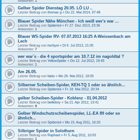
Antworten:
1
Gelber Spider Dienstag 20.05. LÖ LU ..
Letzter Beitrag von
thomas g
«
Do 22. Mai 2014, 07:48
Blauer Spider Nähe München - Ich weiß wer's war ...
Letzter Beitrag von
Spideristi
«
Fr 27. Dez 2013, 23:36
Antworten:
1
Blauer WS-Spider RV- 07.07.2013 16:25 A-Weissenbach am
Lech
Letzter Beitrag von
herbyei
«
Di 9. Jul 2013, 21:05
Antworten:
7
wer war`s - die 4 sportspider am 10.7.12 im nagoldtal ?
Letzter Beitrag von
YellowSpider
«
Do 12. Jul 2012, 19:45
Antworten:
1
Am 26.05.
Letzter Beitrag von
fabio
«
Mo 28. Mai 2012, 18:05
Silberner Scheiben-Spider, KEH-TQ 1 oder so ähnlich...
Letzter Beitrag von
Spideristi
«
Fr 18. Mai 2012, 20:34
gelber Scheiben-Spider - Koblenz - 01.04.2012
Letzter Beitrag von
bielieboy
«
Sa 21. Apr 2012, 13:41
Antworten:
8
Gelber Windschutzscheibenspider, LL-EA 89 oder so
ähnlich...
Letzter Beitrag von
Spideristi
«
Mo 15. Aug 2011, 16:20
Silbriger Spider in Solothurn
Letzter Beitrag von
Raphael
«
Fr 5. Aug 2011, 10:03
Antworten:
1