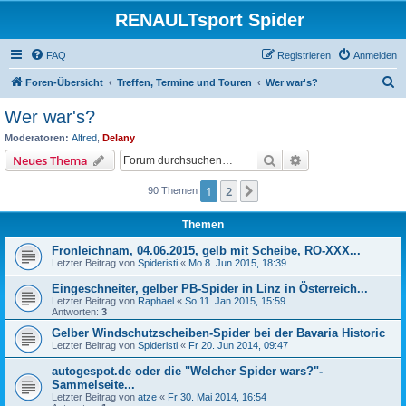
RENAULTsport Spider
FAQ
Registrieren
Anmelden
S
Foren-Übersicht
Treffen, Termine und Touren
Wer war's?
u
Wer war's?
c
Moderatoren:
Alfred
,
Delany
h
Suche
Erweiterte Suche
Neues Thema
e
1
2
Nächste
90 Themen
Themen
Fronleichnam, 04.06.2015, gelb mit Scheibe, RO-XXX...
Letzter Beitrag von
Spideristi
«
Mo 8. Jun 2015, 18:39
Eingeschneiter, gelber PB-Spider in Linz in Österreich...
Letzter Beitrag von
Raphael
«
So 11. Jan 2015, 15:59
Antworten:
3
Gelber Windschutzscheiben-Spider bei der Bavaria Historic
Letzter Beitrag von
Spideristi
«
Fr 20. Jun 2014, 09:47
autogespot.de oder die "Welcher Spider wars?"-
Sammelseite...
Letzter Beitrag von
atze
«
Fr 30. Mai 2014, 16:54