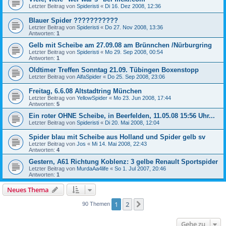
Letzter Beitrag von
Spideristi
«
Di 16. Dez 2008, 12:36
Blauer Spider ???????????
Letzter Beitrag von
Spideristi
«
Do 27. Nov 2008, 13:36
Antworten:
1
Gelb mit Scheibe am 27.09.08 am Brünnchen /Nürburgring
Letzter Beitrag von
Spideristi
«
Mo 29. Sep 2008, 00:54
Antworten:
1
Oldtimer Treffen Sonntag 21.09. Tübingen Boxenstopp
Letzter Beitrag von
AlfaSpider
«
Do 25. Sep 2008, 23:06
Freitag, 6.6.08 Altstadtring München
Letzter Beitrag von
YellowSpider
«
Mo 23. Jun 2008, 17:44
Antworten:
5
Ein roter OHNE Scheibe, in Beerfelden, 11.05.08 15:56 Uhr...
Letzter Beitrag von
Spideristi
«
Di 20. Mai 2008, 12:04
Spider blau mit Scheibe aus Holland und Spider gelb sv
Letzter Beitrag von
Jos
«
Mi 14. Mai 2008, 22:43
Antworten:
4
Gestern, A61 Richtung Koblenz: 3 gelbe Renault Sportspider
Letzter Beitrag von
MurdaAa4life
«
So 1. Jul 2007, 20:46
Antworten:
1
Neues Thema
1
2
Nächste
90 Themen
Gehe zu