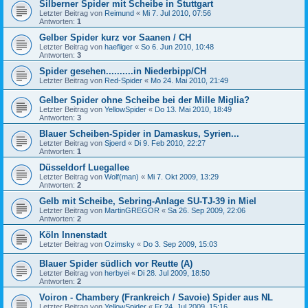
Silberner Spider mit Scheibe in Stuttgart
Letzter Beitrag von
Reimund
«
Mi 7. Jul 2010, 07:56
Antworten:
1
Gelber Spider kurz vor Saanen / CH
Letzter Beitrag von
haefliger
«
So 6. Jun 2010, 10:48
Antworten:
3
Spider gesehen..........in Niederbipp/CH
Letzter Beitrag von
Red-Spider
«
Mo 24. Mai 2010, 21:49
Gelber Spider ohne Scheibe bei der Mille Miglia?
Letzter Beitrag von
YellowSpider
«
Do 13. Mai 2010, 18:49
Antworten:
3
Blauer Scheiben-Spider in Damaskus, Syrien...
Letzter Beitrag von
Sjoerd
«
Di 9. Feb 2010, 22:27
Antworten:
1
Düsseldorf Luegallee
Letzter Beitrag von
Wolf(man)
«
Mi 7. Okt 2009, 13:29
Antworten:
2
Gelb mit Scheibe, Sebring-Anlage SU-TJ-39 in Miel
Letzter Beitrag von
MartinGREGOR
«
Sa 26. Sep 2009, 22:06
Antworten:
2
Köln Innenstadt
Letzter Beitrag von
Ozimsky
«
Do 3. Sep 2009, 15:03
Blauer Spider südlich vor Reutte (A)
Letzter Beitrag von
herbyei
«
Di 28. Jul 2009, 18:50
Antworten:
2
Voiron - Chambery (Frankreich / Savoie) Spider aus NL
Letzter Beitrag von
YellowSpider
«
Fr 24. Jul 2009, 15:16