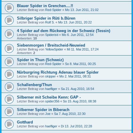
Blauer Spider in Grenchen....!!
Letzter Beitrag von
Red-Spider
«
Mo 13. Jun 2011, 21:02
Silbriger Spider in Rüti b.Büren
Letzter Beitrag von
Rolf S.
«
Mo 13. Jun 2011, 20:22
4 Spider auf dem Rückweg in der Schweiz (Tessin)
Letzter Beitrag von
Spideristi
«
Mo 6. Jun 2011, 12:54
Antworten:
10
Siebenmorgen / Breitscheid-Neuwied
Letzter Beitrag von
YellowSpider
«
Mi 11. Mai 2011, 17:24
Antworten:
2
Spider in Thun (Schweiz)
Letzter Beitrag von
Red-Spider
«
So 8. Mai 2011, 00:25
Nürburgring Richtung Adenau blauer Spider
Letzter Beitrag von
skipper
«
Mo 2. Mai 2011, 08:31
Schallenberg/Thun
Letzter Beitrag von
haefliger
«
Sa 21. Aug 2010, 16:54
Silberner mit Scheibe Kenn: GAP -
Letzter Beitrag von
spider356
«
So 15. Aug 2010, 08:38
Silberner Spider in Biberach
Letzter Beitrag von
Joe
«
Sa 7. Aug 2010, 22:30
Gotthard
Letzter Beitrag von
haefliger
«
Di 13. Jul 2010, 22:28