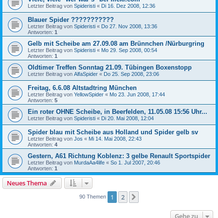
Letzter Beitrag von
Spideristi
«
Di 16. Dez 2008, 12:36
Blauer Spider ???????????
Letzter Beitrag von
Spideristi
«
Do 27. Nov 2008, 13:36
Antworten:
1
Gelb mit Scheibe am 27.09.08 am Brünnchen /Nürburgring
Letzter Beitrag von
Spideristi
«
Mo 29. Sep 2008, 00:54
Antworten:
1
Oldtimer Treffen Sonntag 21.09. Tübingen Boxenstopp
Letzter Beitrag von
AlfaSpider
«
Do 25. Sep 2008, 23:06
Freitag, 6.6.08 Altstadtring München
Letzter Beitrag von
YellowSpider
«
Mo 23. Jun 2008, 17:44
Antworten:
5
Ein roter OHNE Scheibe, in Beerfelden, 11.05.08 15:56 Uhr...
Letzter Beitrag von
Spideristi
«
Di 20. Mai 2008, 12:04
Spider blau mit Scheibe aus Holland und Spider gelb sv
Letzter Beitrag von
Jos
«
Mi 14. Mai 2008, 22:43
Antworten:
4
Gestern, A61 Richtung Koblenz: 3 gelbe Renault Sportspider
Letzter Beitrag von
MurdaAa4life
«
So 1. Jul 2007, 20:46
Antworten:
1
Neues Thema
1
2
Nächste
90 Themen
Gehe zu