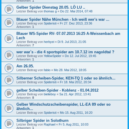
Antworten:
1
Gelber Spider Dienstag 20.05. LÖ LU ..
Letzter Beitrag von
thomas g
«
Do 22. Mai 2014, 07:48
Blauer Spider Nähe München - Ich weiß wer's war ...
Letzter Beitrag von
Spideristi
«
Fr 27. Dez 2013, 23:36
Antworten:
1
Blauer WS-Spider RV- 07.07.2013 16:25 A-Weissenbach am
Lech
Letzter Beitrag von
herbyei
«
Di 9. Jul 2013, 21:05
Antworten:
7
wer war`s - die 4 sportspider am 10.7.12 im nagoldtal ?
Letzter Beitrag von
YellowSpider
«
Do 12. Jul 2012, 19:45
Antworten:
1
Am 26.05.
Letzter Beitrag von
fabio
«
Mo 28. Mai 2012, 18:05
Silberner Scheiben-Spider, KEH-TQ 1 oder so ähnlich...
Letzter Beitrag von
Spideristi
«
Fr 18. Mai 2012, 20:34
gelber Scheiben-Spider - Koblenz - 01.04.2012
Letzter Beitrag von
bielieboy
«
Sa 21. Apr 2012, 13:41
Antworten:
8
Gelber Windschutzscheibenspider, LL-EA 89 oder so
ähnlich...
Letzter Beitrag von
Spideristi
«
Mo 15. Aug 2011, 16:20
Silbriger Spider in Solothurn
Letzter Beitrag von
Raphael
«
Fr 5. Aug 2011, 10:03
Antworten:
1