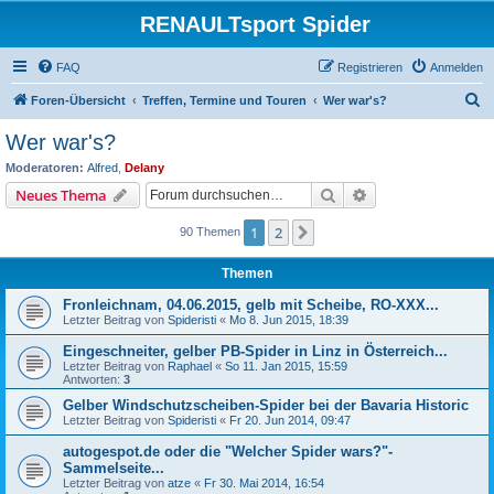
RENAULTsport Spider
FAQ
Registrieren
Anmelden
S
Foren-Übersicht
Treffen, Termine und Touren
Wer war's?
u
Wer war's?
c
Moderatoren:
Alfred
,
Delany
h
Suche
Erweiterte Suche
Neues Thema
e
1
2
Nächste
90 Themen
Themen
Fronleichnam, 04.06.2015, gelb mit Scheibe, RO-XXX...
Letzter Beitrag von
Spideristi
«
Mo 8. Jun 2015, 18:39
Eingeschneiter, gelber PB-Spider in Linz in Österreich...
Letzter Beitrag von
Raphael
«
So 11. Jan 2015, 15:59
Antworten:
3
Gelber Windschutzscheiben-Spider bei der Bavaria Historic
Letzter Beitrag von
Spideristi
«
Fr 20. Jun 2014, 09:47
autogespot.de oder die "Welcher Spider wars?"-
Sammelseite...
Letzter Beitrag von
atze
«
Fr 30. Mai 2014, 16:54