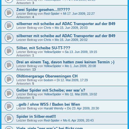
Antworten:
3
Zwei Spider gesehen...!!!????
Letzter Beitrag von
Red-Spider
«
Mi 17. Jun 2009, 22:27
Antworten:
4
silberner mit scheibe auf ADAC Transporter auf der B49
Letzter Beitrag von
Chris
«
Mo 15. Jun 2009, 20:03
silberner mit scheibe auf ADAC Transporter auf der B49
Letzter Beitrag von
Chris
«
Mo 15. Jun 2009, 20:02
Silber, mit Scheibe SU-TT-???
Letzter Beitrag von
YellowSpider
«
Sa 13. Jun 2009, 19:15
Antworten:
1
Drei an einem Tag, davon hatten zwei keinen Termin ;-)
Letzter Beitrag von
YellowSpider
«
Mo 1. Jun 2009, 20:08
Antworten:
13
Oldtimergarage Oberweningen CH
Letzter Beitrag von
bodom
«
Di 12. Mai 2009, 17:29
Antworten:
5
Gelber Spider mit Scheibe; wer war´s?
Letzter Beitrag von
YellowSpider
«
Mo 11. Mai 2009, 19:02
Antworten:
5
..gelb / ohne WSS / Baden bei Wien
Letzter Beitrag von
Harald Wendy
«
Do 23. Apr 2009, 20:30
Spider in Silber-met!!!
Letzter Beitrag von
Red-Spider
«
Mo 6. Apr 2009, 20:43
Viele, viele "wer war´s" bei flickr.com