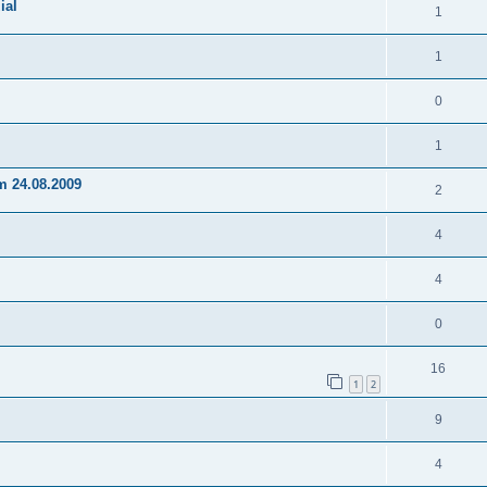
ial
1
1
0
1
m 24.08.2009
2
4
4
0
16
1
2
9
4