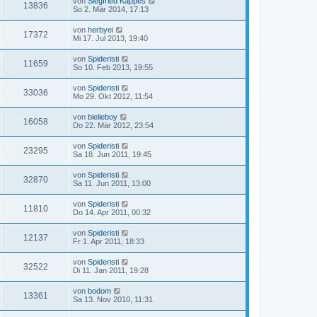
von
Siegfried Kappes
13836
So 2. Mär 2014, 17:13
von
herbyei
17372
Mi 17. Jul 2013, 19:40
von
Spideristi
11659
So 10. Feb 2013, 19:55
von
Spideristi
33036
Mo 29. Okt 2012, 11:54
von
bielieboy
16058
Do 22. Mär 2012, 23:54
von
Spideristi
23295
Sa 18. Jun 2011, 19:45
von
Spideristi
32870
Sa 11. Jun 2011, 13:00
von
Spideristi
11810
Do 14. Apr 2011, 00:32
von
Spideristi
12137
Fr 1. Apr 2011, 18:33
von
Spideristi
32522
Di 11. Jan 2011, 19:28
von
bodom
13361
Sa 13. Nov 2010, 11:31