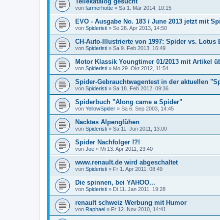
Teilekatalog gesucht
von
farmerhotte
»
Sa 1. Mär 2014, 10:15
EVO - Ausgabe No. 183 / June 2013 jetzt mit Spi
von
Spideristi
»
So 28. Apr 2013, 14:50
CH-Auto-Illustrierte von 1997: Spider vs. Lotus 
von
Spideristi
»
Sa 9. Feb 2013, 16:49
Motor Klassik Youngtimer 01/2013 mit Artikel ü
von
Spideristi
»
Mo 29. Okt 2012, 11:54
Spider-Gebrauchtwagentest in der aktuellen "S
von
Spideristi
»
Sa 18. Feb 2012, 09:36
Spiderbuch "Along came a Spider"
von
YellowSpider
»
Sa 6. Sep 2003, 14:45
Nacktes Alpenglühen
von
Spideristi
»
Sa 11. Jun 2011, 13:00
Spider Nachfolger !?!
von
Joe
»
Mi 13. Apr 2011, 23:40
www.renault.de wird abgeschaltet
von
Spideristi
»
Fr 1. Apr 2011, 08:49
Die spinnen, bei YAHOO...
von
Spideristi
»
Di 11. Jan 2011, 19:28
renault schweiz Werbung mit Humor
von
Raphael
»
Fr 12. Nov 2010, 14:41