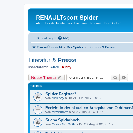
RENAULTsport Spider
Alles über die Rarität aus dem Hause Renault - Der Spider!
Schnellzugriff
FAQ
Foren-Übersicht
Der Spider
Literatur & Presse
Literatur & Presse
Moderatoren:
Alfred
,
Delany
Suche
Erw
Neues Thema
THEMEN
Spider Register?
von
bielieboy
»
Do 21. Jun 2012, 18:32
Bericht in der aktuellen Ausgabe von Oldtimer-
von
farmerhotte
»
Mi 25. Jun 2014, 11:09
Suche Spiderbuch
von
MartinGREGOR
»
Do 29. Aug 2002, 21:15