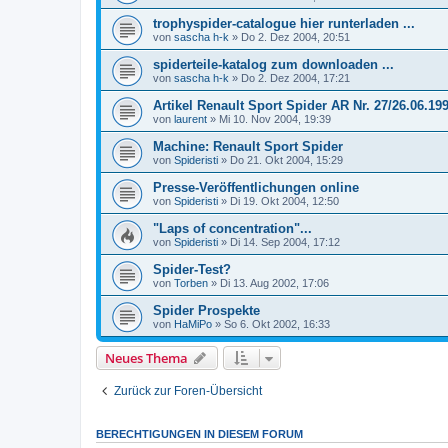
trophyspider-catalogue hier runterladen ...
von
sascha h-k
»
Do 2. Dez 2004, 20:51
spiderteile-katalog zum downloaden ...
von
sascha h-k
»
Do 2. Dez 2004, 17:21
Artikel Renault Sport Spider AR Nr. 27/26.06.19
von
laurent
»
Mi 10. Nov 2004, 19:39
Machine: Renault Sport Spider
von
Spideristi
»
Do 21. Okt 2004, 15:29
Presse-Veröffentlichungen online
von
Spideristi
»
Di 19. Okt 2004, 12:50
"Laps of concentration"...
von
Spideristi
»
Di 14. Sep 2004, 17:12
Spider-Test?
von
Torben
»
Di 13. Aug 2002, 17:06
Spider Prospekte
von
HaMiPo
»
So 6. Okt 2002, 16:33
Neues Thema
Zurück zur Foren-Übersicht
BERECHTIGUNGEN IN DIESEM FORUM