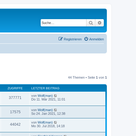
Suche
Erweiterte Suche
Registrieren
Anmelden
44 Themen • Seite
1
von
1
ZUGRIFFE
LETZTER BEITRAG
von
Wolf(man)
377771
Do 11. Mär 2021, 11:01
von
Wolf(man)
17575
So 24. Jan 2021, 12:38
von
Wolf(man)
44042
Mo 30. Jul 2018, 14:18