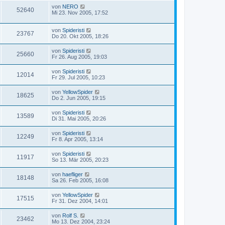
von
NERO
52640
Mi 23. Nov 2005, 17:52
von
Spideristi
23767
Do 20. Okt 2005, 18:26
von
Spideristi
25660
Fr 26. Aug 2005, 19:03
von
Spideristi
12014
Fr 29. Jul 2005, 10:23
von
YellowSpider
18625
Do 2. Jun 2005, 19:15
von
Spideristi
13589
Di 31. Mai 2005, 20:26
von
Spideristi
12249
Fr 8. Apr 2005, 13:14
von
Spideristi
11917
So 13. Mär 2005, 20:23
von
haefliger
18148
Sa 26. Feb 2005, 16:08
von
YellowSpider
17515
Fr 31. Dez 2004, 14:01
von
Rolf S.
23462
Mo 13. Dez 2004, 23:24