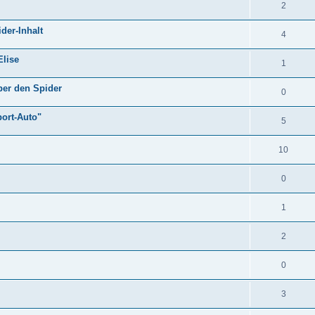
2
der-Inhalt
4
Elise
1
ber den Spider
0
port-Auto"
5
10
0
1
2
0
3