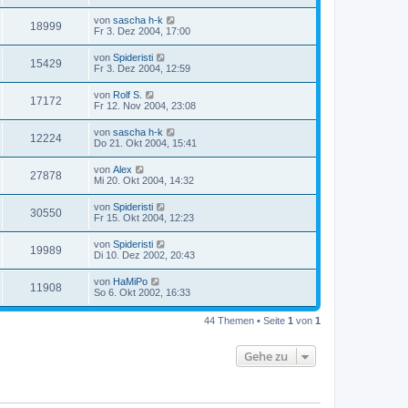
von
sascha h-k
18999
Fr 3. Dez 2004, 17:00
von
Spideristi
15429
Fr 3. Dez 2004, 12:59
von
Rolf S.
17172
Fr 12. Nov 2004, 23:08
von
sascha h-k
12224
Do 21. Okt 2004, 15:41
von
Alex
27878
Mi 20. Okt 2004, 14:32
von
Spideristi
30550
Fr 15. Okt 2004, 12:23
von
Spideristi
19989
Di 10. Dez 2002, 20:43
von
HaMiPo
11908
So 6. Okt 2002, 16:33
44 Themen • Seite
1
von
1
Gehe zu