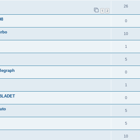
26
1
2
98
0
urbo
10
1
5
elegraph
0
1
ONBLADET
0
uto
5
5
10