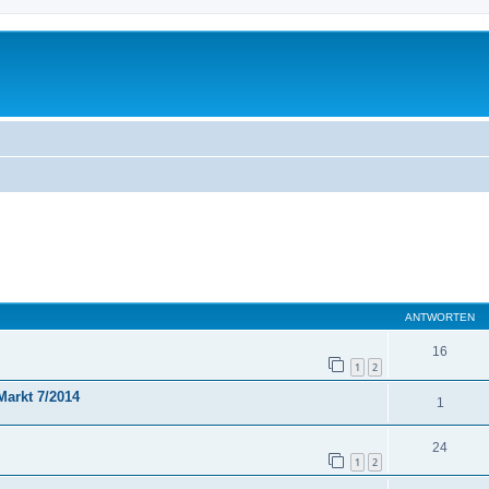
eiterte Suche
ANTWORTEN
16
1
2
Markt 7/2014
1
24
1
2