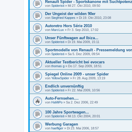
Renault Spider - Sportskanone mit Suchtpotenz
von
Spideristi
»
Mi 27. Okt 2010, 09:50
Der Ungeist der wilden 90er
von
Siegfried Kappes
»
Di 19. Okt 2010, 23:08
Autoretro Hors Série 2010
von
MarcLux
»
Fr 3. Sep 2010, 17:02
Unser Fünftwagen auf Ibiza...
von
Spideristi
»
Di 19. Mai 2009, 15:11
Sportmodelle von Renault - Pressemeldung vo
von
Spideristi
»
Sa 5. Dez 2009, 09:54
Aktueller Testbericht bei evocars
von
thomas g
»
Do 17. Sep 2009, 18:51
Spiegel Online 2009 - unser Spider
von
YellowSpider
»
Fr 28. Aug 2009, 13:19
Endlich unvernünftig
von
Spideristi
»
Fr 22. Mai 2009, 10:56
Auto-Fernsehen....
von
HaMiPo
»
Sa 2. Dez 2006, 22:49
100 Jahre Sportwagen...
von
Spideristi
»
Mi 13. Okt 2004, 20:01
Werbung Garagen
von
haefliger
»
Di 23. Mai 2006, 18:57