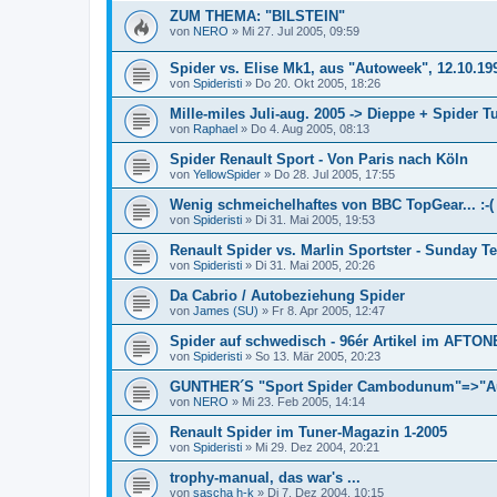
ZUM THEMA: "BILSTEIN"
von
NERO
»
Mi 27. Jul 2005, 09:59
Spider vs. Elise Mk1, aus "Autoweek", 12.10.19
von
Spideristi
»
Do 20. Okt 2005, 18:26
Mille-miles Juli-aug. 2005 -> Dieppe + Spider T
von
Raphael
»
Do 4. Aug 2005, 08:13
Spider Renault Sport - Von Paris nach Köln
von
YellowSpider
»
Do 28. Jul 2005, 17:55
Wenig schmeichelhaftes von BBC TopGear... :-(
von
Spideristi
»
Di 31. Mai 2005, 19:53
Renault Spider vs. Marlin Sportster - Sunday T
von
Spideristi
»
Di 31. Mai 2005, 20:26
Da Cabrio / Autobeziehung Spider
von
James (SU)
»
Fr 8. Apr 2005, 12:47
Spider auf schwedisch - 96ér Artikel im AFT
von
Spideristi
»
So 13. Mär 2005, 20:23
GUNTHER´S "Sport Spider Cambodunum"=>"A
von
NERO
»
Mi 23. Feb 2005, 14:14
Renault Spider im Tuner-Magazin 1-2005
von
Spideristi
»
Mi 29. Dez 2004, 20:21
trophy-manual, das war's ...
von
sascha h-k
»
Di 7. Dez 2004, 10:15