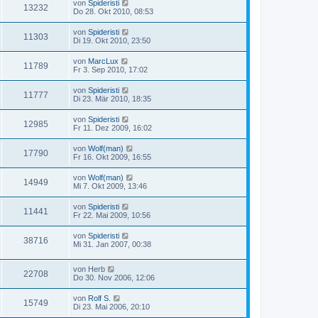
von
Spideristi
13232
Do 28. Okt 2010, 08:53
von
Spideristi
11303
Di 19. Okt 2010, 23:50
von
MarcLux
11789
Fr 3. Sep 2010, 17:02
von
Spideristi
11777
Di 23. Mär 2010, 18:35
von
Spideristi
12985
Fr 11. Dez 2009, 16:02
von
Wolf(man)
17790
Fr 16. Okt 2009, 16:55
von
Wolf(man)
14949
Mi 7. Okt 2009, 13:46
von
Spideristi
11441
Fr 22. Mai 2009, 10:56
von
Spideristi
38716
Mi 31. Jan 2007, 00:38
von
Herb
22708
Do 30. Nov 2006, 12:06
von
Rolf S.
15749
Di 23. Mai 2006, 20:10