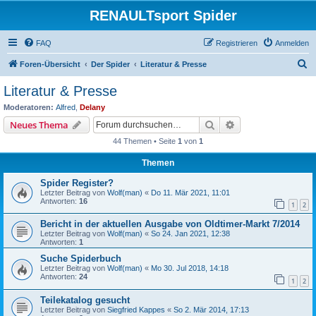
RENAULTsport Spider
FAQ
Registrieren
Anmelden
S
Foren-Übersicht
Der Spider
Literatur & Presse
u
Literatur & Presse
c
Moderatoren:
Alfred
,
Delany
h
Suche
Erweiterte Suche
Neues Thema
e
44 Themen • Seite
1
von
1
Themen
Spider Register?
Letzter Beitrag von
Wolf(man)
«
Do 11. Mär 2021, 11:01
Antworten:
16
1
2
Bericht in der aktuellen Ausgabe von Oldtimer-Markt 7/2014
Letzter Beitrag von
Wolf(man)
«
So 24. Jan 2021, 12:38
Antworten:
1
Suche Spiderbuch
Letzter Beitrag von
Wolf(man)
«
Mo 30. Jul 2018, 14:18
Antworten:
24
1
2
Teilekatalog gesucht
Letzter Beitrag von
Siegfried Kappes
«
So 2. Mär 2014, 17:13