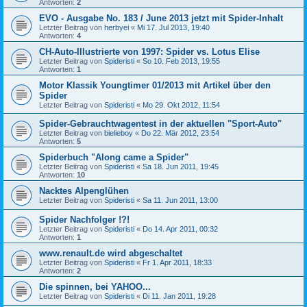
Antworten:
2
EVO - Ausgabe No. 183 / June 2013 jetzt mit Spider-Inhalt
Letzter Beitrag von
herbyei
«
Mi 17. Jul 2013, 19:40
Antworten:
4
CH-Auto-Illustrierte von 1997: Spider vs. Lotus Elise
Letzter Beitrag von
Spideristi
«
So 10. Feb 2013, 19:55
Antworten:
1
Motor Klassik Youngtimer 01/2013 mit Artikel über den
Spider
Letzter Beitrag von
Spideristi
«
Mo 29. Okt 2012, 11:54
Spider-Gebrauchtwagentest in der aktuellen "Sport-Auto"
Letzter Beitrag von
bielieboy
«
Do 22. Mär 2012, 23:54
Antworten:
5
Spiderbuch "Along came a Spider"
Letzter Beitrag von
Spideristi
«
Sa 18. Jun 2011, 19:45
Antworten:
10
Nacktes Alpenglühen
Letzter Beitrag von
Spideristi
«
Sa 11. Jun 2011, 13:00
Spider Nachfolger !?!
Letzter Beitrag von
Spideristi
«
Do 14. Apr 2011, 00:32
Antworten:
1
www.renault.de wird abgeschaltet
Letzter Beitrag von
Spideristi
«
Fr 1. Apr 2011, 18:33
Antworten:
2
Die spinnen, bei YAHOO...
Letzter Beitrag von
Spideristi
«
Di 11. Jan 2011, 19:28