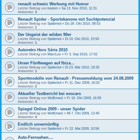
renault schweiz Werbung mit Humor
Letzter Beitrag von
bodom
«
Sa 13. Nov 2010, 11:31
Antworten:
3
Renault Spider - Sportskanone mit Suchtpotenzial
Letzter Beitrag von
Spideristi
«
Do 28. Okt 2010, 08:53
Antworten:
1
Der Ungeist der wilden 90er
Letzter Beitrag von
Spideristi
«
Di 19. Okt 2010, 23:50
Antworten:
1
Autoretro Hors Série 2010
Letzter Beitrag von
MarcLux
«
Fr 3. Sep 2010, 17:02
Unser Fünftwagen auf Ibiza...
Letzter Beitrag von
Spideristi
«
Di 23. Mär 2010, 18:35
Antworten:
1
Sportmodelle von Renault - Pressemeldung vom 24.08.2009
Letzter Beitrag von
Spideristi
«
Fr 11. Dez 2009, 16:02
Antworten:
2
Aktueller Testbericht bei evocars
Letzter Beitrag von
Wolf(man)
«
Fr 16. Okt 2009, 16:55
Antworten:
4
Spiegel Online 2009 - unser Spider
Letzter Beitrag von
Wolf(man)
«
Mi 7. Okt 2009, 13:46
Antworten:
4
Endlich unvernünftig
Letzter Beitrag von
Spideristi
«
Fr 22. Mai 2009, 10:56
Auto-Fernsehen....