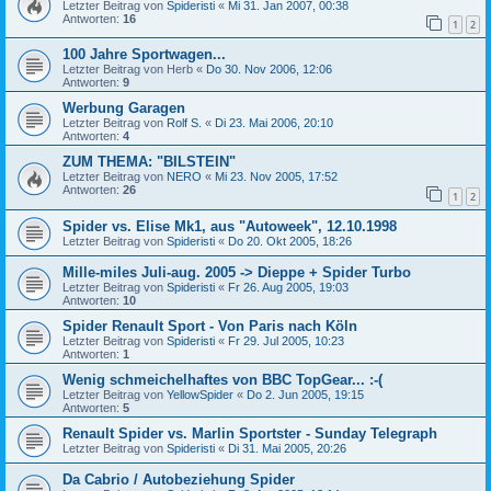
Letzter Beitrag von
Spideristi
«
Mi 31. Jan 2007, 00:38
Antworten:
16
1
2
100 Jahre Sportwagen...
Letzter Beitrag von
Herb
«
Do 30. Nov 2006, 12:06
Antworten:
9
Werbung Garagen
Letzter Beitrag von
Rolf S.
«
Di 23. Mai 2006, 20:10
Antworten:
4
ZUM THEMA: "BILSTEIN"
Letzter Beitrag von
NERO
«
Mi 23. Nov 2005, 17:52
Antworten:
26
1
2
Spider vs. Elise Mk1, aus "Autoweek", 12.10.1998
Letzter Beitrag von
Spideristi
«
Do 20. Okt 2005, 18:26
Mille-miles Juli-aug. 2005 -> Dieppe + Spider Turbo
Letzter Beitrag von
Spideristi
«
Fr 26. Aug 2005, 19:03
Antworten:
10
Spider Renault Sport - Von Paris nach Köln
Letzter Beitrag von
Spideristi
«
Fr 29. Jul 2005, 10:23
Antworten:
1
Wenig schmeichelhaftes von BBC TopGear... :-(
Letzter Beitrag von
YellowSpider
«
Do 2. Jun 2005, 19:15
Antworten:
5
Renault Spider vs. Marlin Sportster - Sunday Telegraph
Letzter Beitrag von
Spideristi
«
Di 31. Mai 2005, 20:26
Da Cabrio / Autobeziehung Spider