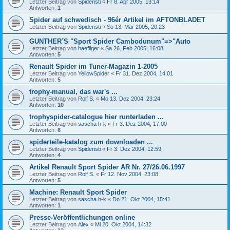
Letzter Beitrag von
Spideristi
«
Fr 8. Apr 2005, 13:14
Antworten:
1
Spider auf schwedisch - 96ér Artikel im AFTONBLADET
Letzter Beitrag von
Spideristi
«
So 13. Mär 2005, 20:23
GUNTHER´S "Sport Spider Cambodunum"=>"Auto
Letzter Beitrag von
haefliger
«
Sa 26. Feb 2005, 16:08
Antworten:
5
Renault Spider im Tuner-Magazin 1-2005
Letzter Beitrag von
YellowSpider
«
Fr 31. Dez 2004, 14:01
Antworten:
5
trophy-manual, das war's ...
Letzter Beitrag von
Rolf S.
«
Mo 13. Dez 2004, 23:24
Antworten:
10
trophyspider-catalogue hier runterladen ...
Letzter Beitrag von
sascha h-k
«
Fr 3. Dez 2004, 17:00
Antworten:
6
spiderteile-katalog zum downloaden ...
Letzter Beitrag von
Spideristi
«
Fr 3. Dez 2004, 12:59
Antworten:
4
Artikel Renault Sport Spider AR Nr. 27/26.06.1997
Letzter Beitrag von
Rolf S.
«
Fr 12. Nov 2004, 23:08
Antworten:
5
Machine: Renault Sport Spider
Letzter Beitrag von
sascha h-k
«
Do 21. Okt 2004, 15:41
Antworten:
1
Presse-Veröffentlichungen online
Letzter Beitrag von
Alex
«
Mi 20. Okt 2004, 14:32