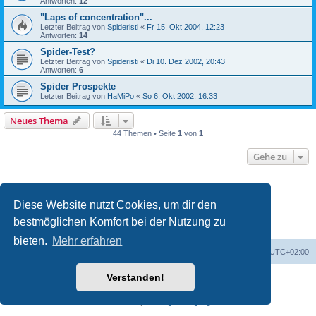
Antworten:
12
"Laps of concentration"...
Letzter Beitrag von
Spideristi
«
Fr 15. Okt 2004, 12:23
Antworten:
14
Spider-Test?
Letzter Beitrag von
Spideristi
«
Di 10. Dez 2002, 20:43
Antworten:
6
Spider Prospekte
Letzter Beitrag von
HaMiPo
«
So 6. Okt 2002, 16:33
Neues Thema
44 Themen • Seite
1
von
1
Gehe zu
BERECHTIGUNGEN IN DIESEM FORUM
Du darfst
keine
neuen Themen in diesem Forum erstellen.
Diese Website nutzt Cookies, um dir den
Du darfst
keine
Antworten zu Themen in diesem Forum erstellen.
bestmöglichen Komfort bei der Nutzung zu
Du darfst deine Beiträge in diesem Forum
nicht
ändern.
Du darfst deine Beiträge in diesem Forum
nicht
löschen.
bieten.
Mehr erfahren
Foren-Übersicht
Alle Zeiten sind
UTC+02:00
Verstanden!
Powered by
phpBB
® Forum Software © phpBB Limited
Deutsche Übersetzung durch
phpBB.de
Datenschutz
|
Nutzungsbedingungen