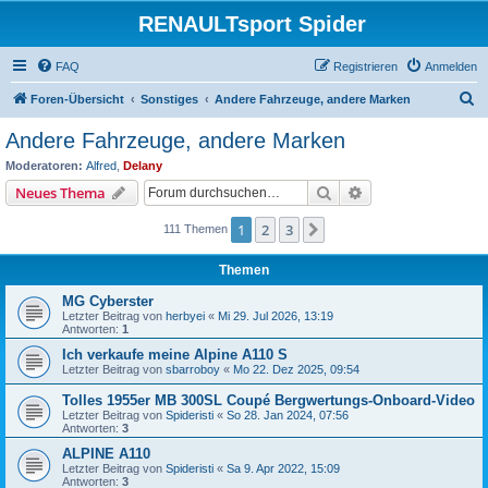
RENAULTsport Spider
FAQ
Registrieren
Anmelden
S
Foren-Übersicht
Sonstiges
Andere Fahrzeuge, andere Marken
u
Andere Fahrzeuge, andere Marken
c
Moderatoren:
Alfred
,
Delany
h
Suche
Erweiterte Suche
Neues Thema
e
1
2
3
Nächste
111 Themen
Themen
MG Cyberster
Letzter Beitrag von
herbyei
«
Mi 29. Jul 2026, 13:19
Antworten:
1
Ich verkaufe meine Alpine A110 S
Letzter Beitrag von
sbarroboy
«
Mo 22. Dez 2025, 09:54
Tolles 1955er MB 300SL Coupé Bergwertungs-Onboard-Video
Letzter Beitrag von
Spideristi
«
So 28. Jan 2024, 07:56
Antworten:
3
ALPINE A110
Letzter Beitrag von
Spideristi
«
Sa 9. Apr 2022, 15:09
Antworten:
3