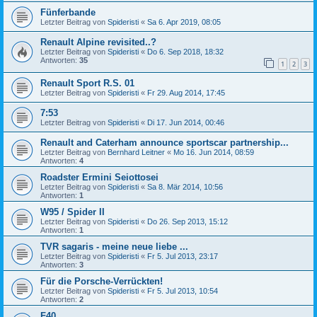
Fünferbande
Letzter Beitrag von
Spideristi
«
Sa 6. Apr 2019, 08:05
Renault Alpine revisited..?
Letzter Beitrag von
Spideristi
«
Do 6. Sep 2018, 18:32
Antworten:
35
1
2
3
Renault Sport R.S. 01
Letzter Beitrag von
Spideristi
«
Fr 29. Aug 2014, 17:45
7:53
Letzter Beitrag von
Spideristi
«
Di 17. Jun 2014, 00:46
Renault and Caterham announce sportscar partnership...
Letzter Beitrag von
Bernhard Leitner
«
Mo 16. Jun 2014, 08:59
Antworten:
4
Roadster Ermini Seiottosei
Letzter Beitrag von
Spideristi
«
Sa 8. Mär 2014, 10:56
Antworten:
1
W95 / Spider II
Letzter Beitrag von
Spideristi
«
Do 26. Sep 2013, 15:12
Antworten:
1
TVR sagaris - meine neue liebe ...
Letzter Beitrag von
Spideristi
«
Fr 5. Jul 2013, 23:17
Antworten:
3
Für die Porsche-Verrückten!
Letzter Beitrag von
Spideristi
«
Fr 5. Jul 2013, 10:54
Antworten:
2
F40