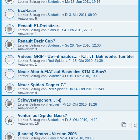
Letzter Beitrag von
Spideristi
«
Mo 13. Jun 2011, 19:16
EcoRacer
Letzter Beitrag von
Spideristi
«
Di 3. Mai 2011, 09:00
Antworten:
5
Renault F1-Dreisitzer...
Letzter Beitrag von
Klaus
«
Fr 4. Feb 2011, 22:27
Antworten:
1
Renault Dezir Cup?
Letzter Beitrag von
Spideristi
«
So 28. Nov 2010, 12:30
Antworten:
3
Videos: GRIP - US-Filmautos... - K.I.T.T, Batmobile, Tumbler
Letzter Beitrag von
Red-Spider
«
Fr 15. Okt 2010, 21:39
Antworten:
1
Neuer Abarth-FIAT auf Basis des KTM X-Bow?
Letzter Beitrag von
Spideristi
«
Fr 15. Okt 2010, 10:13
Neuer Spider/ Dagger GT
Letzter Beitrag von
Red-Spider
«
Do 14. Okt 2010, 21:49
Antworten:
4
Schwyzerspchort... ;-))
Letzter Beitrag von
herbyei
«
Mi 13. Okt 2010, 15:26
Antworten:
2
Venturi auf Spider Basis?
Letzter Beitrag von
Spideristi
«
Fr 8. Okt 2010, 14:12
Antworten:
16
1
2
(Lancia) Stratos - Version 2005
Letzter Beitrag von
Klaus
«
Mo 4. Okt 2010, 20:18