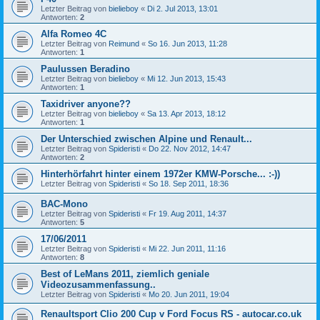
Letzter Beitrag von
bielieboy
«
Di 2. Jul 2013, 13:01
Antworten:
2
Alfa Romeo 4C
Letzter Beitrag von
Reimund
«
So 16. Jun 2013, 11:28
Antworten:
1
Paulussen Beradino
Letzter Beitrag von
bielieboy
«
Mi 12. Jun 2013, 15:43
Antworten:
1
Taxidriver anyone??
Letzter Beitrag von
bielieboy
«
Sa 13. Apr 2013, 18:12
Antworten:
1
Der Unterschied zwischen Alpine und Renault...
Letzter Beitrag von
Spideristi
«
Do 22. Nov 2012, 14:47
Antworten:
2
Hinterhörfahrt hinter einem 1972er KMW-Porsche... :-))
Letzter Beitrag von
Spideristi
«
So 18. Sep 2011, 18:36
BAC-Mono
Letzter Beitrag von
Spideristi
«
Fr 19. Aug 2011, 14:37
Antworten:
5
17/06/2011
Letzter Beitrag von
Spideristi
«
Mi 22. Jun 2011, 11:16
Antworten:
8
Best of LeMans 2011, ziemlich geniale
Videozusammenfassung..
Letzter Beitrag von
Spideristi
«
Mo 20. Jun 2011, 19:04
Renaultsport Clio 200 Cup v Ford Focus RS - autocar.co.uk