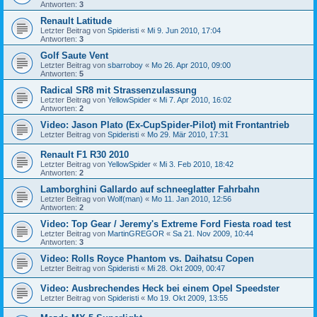
Antworten:
3
Renault Latitude
Letzter Beitrag von
Spideristi
«
Mi 9. Jun 2010, 17:04
Antworten:
3
Golf Saute Vent
Letzter Beitrag von
sbarroboy
«
Mo 26. Apr 2010, 09:00
Antworten:
5
Radical SR8 mit Strassenzulassung
Letzter Beitrag von
YellowSpider
«
Mi 7. Apr 2010, 16:02
Antworten:
2
Video: Jason Plato (Ex-CupSpider-Pilot) mit Frontantrieb
Letzter Beitrag von
Spideristi
«
Mo 29. Mär 2010, 17:31
Renault F1 R30 2010
Letzter Beitrag von
YellowSpider
«
Mi 3. Feb 2010, 18:42
Antworten:
2
Lamborghini Gallardo auf schneeglatter Fahrbahn
Letzter Beitrag von
Wolf(man)
«
Mo 11. Jan 2010, 12:56
Antworten:
2
Video: Top Gear / Jeremy's Extreme Ford Fiesta road test
Letzter Beitrag von
MartinGREGOR
«
Sa 21. Nov 2009, 10:44
Antworten:
3
Video: Rolls Royce Phantom vs. Daihatsu Copen
Letzter Beitrag von
Spideristi
«
Mi 28. Okt 2009, 00:47
Video: Ausbrechendes Heck bei einem Opel Speedster
Letzter Beitrag von
Spideristi
«
Mo 19. Okt 2009, 13:55