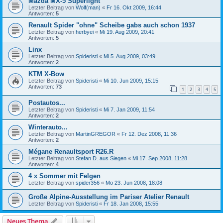
Mazda MX-5 Superlight
Letzter Beitrag von
Wolf(man)
«
Fr 16. Okt 2009, 16:44
Antworten:
5
Renault Spider "ohne" Scheibe gabs auch schon 1937
Letzter Beitrag von
herbyei
«
Mi 19. Aug 2009, 20:41
Antworten:
5
Linx
Letzter Beitrag von
Spideristi
«
Mi 5. Aug 2009, 03:49
Antworten:
2
KTM X-Bow
Letzter Beitrag von
Spideristi
«
Mi 10. Jun 2009, 15:15
Antworten:
73
1
2
3
4
5
Postautos...
Letzter Beitrag von
Spideristi
«
Mi 7. Jan 2009, 11:54
Antworten:
2
Winterauto...
Letzter Beitrag von
MartinGREGOR
«
Fr 12. Dez 2008, 11:36
Antworten:
2
Mégane Renaultsport R26.R
Letzter Beitrag von
Stefan D. aus Siegen
«
Mi 17. Sep 2008, 11:28
Antworten:
4
4 x Sommer mit Felgen
Letzter Beitrag von
spider356
«
Mo 23. Jun 2008, 18:08
Große Alpine-Ausstellung im Pariser Atelier Renault
Letzter Beitrag von
Spideristi
«
Fr 18. Jan 2008, 15:55
Neues Thema