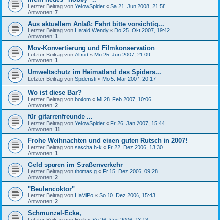
Letzter Beitrag von
YellowSpider
«
Sa 21. Jun 2008, 21:58
Antworten:
7
Aus aktuellem Anlaß: Fahrt bitte vorsichtig...
Letzter Beitrag von
Harald Wendy
«
Do 25. Okt 2007, 19:42
Antworten:
1
Mov-Konvertierung und Filmkonservation
Letzter Beitrag von
Alfred
«
Mo 25. Jun 2007, 21:09
Antworten:
1
Umweltschutz im Heimatland des Spiders...
Letzter Beitrag von
Spideristi
«
Mo 5. Mär 2007, 20:17
Wo ist diese Bar?
Letzter Beitrag von
bodom
«
Mi 28. Feb 2007, 10:06
Antworten:
2
für gitarrenfreunde ...
Letzter Beitrag von
YellowSpider
«
Fr 26. Jan 2007, 15:44
Antworten:
11
Frohe Weihnachten und einen guten Rutsch in 2007!
Letzter Beitrag von
sascha h-k
«
Fr 22. Dez 2006, 13:30
Antworten:
1
Geld sparen im Straßenverkehr
Letzter Beitrag von
thomas g
«
Fr 15. Dez 2006, 09:28
Antworten:
2
"Beulendoktor"
Letzter Beitrag von
HaMiPo
«
So 10. Dez 2006, 15:43
Antworten:
2
Schmunzel-Ecke,
Letzter Beitrag von
Herb
«
So 26. Nov 2006, 13:13