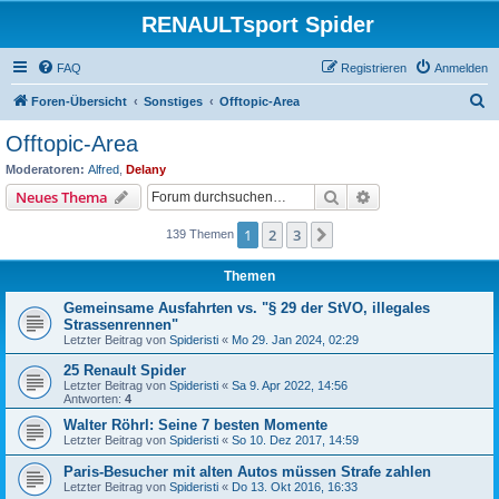
RENAULTsport Spider
FAQ
Registrieren
Anmelden
S
Foren-Übersicht
Sonstiges
Offtopic-Area
u
Offtopic-Area
c
Moderatoren:
Alfred
,
Delany
h
Suche
Erweiterte Suche
Neues Thema
e
1
2
3
Nächste
139 Themen
Themen
Gemeinsame Ausfahrten vs. "§ 29 der StVO, illegales
Strassenrennen"
Letzter Beitrag von
Spideristi
«
Mo 29. Jan 2024, 02:29
25 Renault Spider
Letzter Beitrag von
Spideristi
«
Sa 9. Apr 2022, 14:56
Antworten:
4
Walter Röhrl: Seine 7 besten Momente
Letzter Beitrag von
Spideristi
«
So 10. Dez 2017, 14:59
Paris-Besucher mit alten Autos müssen Strafe zahlen
Letzter Beitrag von
Spideristi
«
Do 13. Okt 2016, 16:33