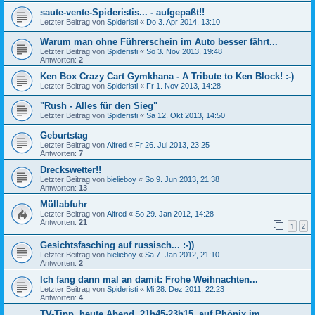
saute-vente-Spideristis... - aufgepaßt!!
Letzter Beitrag von
Spideristi
«
Do 3. Apr 2014, 13:10
Warum man ohne Führerschein im Auto besser fährt...
Letzter Beitrag von
Spideristi
«
So 3. Nov 2013, 19:48
Antworten:
2
Ken Box Crazy Cart Gymkhana - A Tribute to Ken Block! :-)
Letzter Beitrag von
Spideristi
«
Fr 1. Nov 2013, 14:28
"Rush - Alles für den Sieg"
Letzter Beitrag von
Spideristi
«
Sa 12. Okt 2013, 14:50
Geburtstag
Letzter Beitrag von
Alfred
«
Fr 26. Jul 2013, 23:25
Antworten:
7
Dreckswetter!!
Letzter Beitrag von
bielieboy
«
So 9. Jun 2013, 21:38
Antworten:
13
Müllabfuhr
Letzter Beitrag von
Alfred
«
So 29. Jan 2012, 14:28
Antworten:
21
1
2
Gesichtsfasching auf russisch... :-))
Letzter Beitrag von
bielieboy
«
Sa 7. Jan 2012, 21:10
Antworten:
2
Ich fang dann mal an damit: Frohe Weihnachten...
Letzter Beitrag von
Spideristi
«
Mi 28. Dez 2011, 22:23
Antworten:
4
TV-Tipp, heute Abend, 21h45-23h15, auf Phönix im