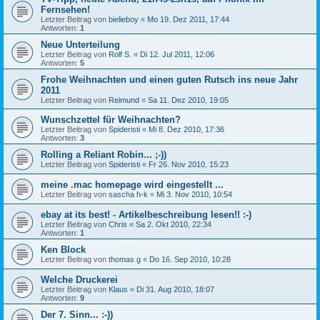
Fernsehen!
Letzter Beitrag von
bielieboy
«
Mo 19. Dez 2011, 17:44
Antworten:
1
Neue Unterteilung
Letzter Beitrag von
Rolf S.
«
Di 12. Jul 2011, 12:06
Antworten:
5
Frohe Weihnachten und einen guten Rutsch ins neue Jahr
2011
Letzter Beitrag von
Reimund
«
Sa 11. Dez 2010, 19:05
Wunschzettel für Weihnachten?
Letzter Beitrag von
Spideristi
«
Mi 8. Dez 2010, 17:36
Antworten:
3
Rolling a Reliant Robin... ;-))
Letzter Beitrag von
Spideristi
«
Fr 26. Nov 2010, 15:23
meine .mac homepage wird eingestellt ...
Letzter Beitrag von
sascha h-k
«
Mi 3. Nov 2010, 10:54
ebay at its best! - Artikelbeschreibung lesen!! :-)
Letzter Beitrag von
Chris
«
Sa 2. Okt 2010, 22:34
Antworten:
1
Ken Block
Letzter Beitrag von
thomas g
«
Do 16. Sep 2010, 10:28
Welche Druckerei
Letzter Beitrag von
Klaus
«
Di 31. Aug 2010, 18:07
Antworten:
9
Der 7. Sinn... :-))