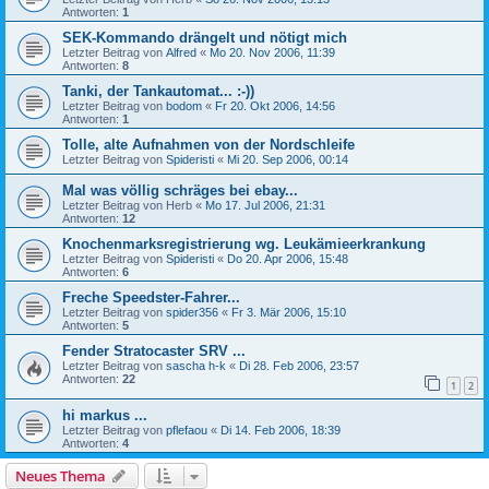
Antworten:
1
SEK-Kommando drängelt und nötigt mich
Letzter Beitrag von
Alfred
«
Mo 20. Nov 2006, 11:39
Antworten:
8
Tanki, der Tankautomat... :-))
Letzter Beitrag von
bodom
«
Fr 20. Okt 2006, 14:56
Antworten:
1
Tolle, alte Aufnahmen von der Nordschleife
Letzter Beitrag von
Spideristi
«
Mi 20. Sep 2006, 00:14
Mal was völlig schräges bei ebay...
Letzter Beitrag von
Herb
«
Mo 17. Jul 2006, 21:31
Antworten:
12
Knochenmarksregistrierung wg. Leukämieerkrankung
Letzter Beitrag von
Spideristi
«
Do 20. Apr 2006, 15:48
Antworten:
6
Freche Speedster-Fahrer...
Letzter Beitrag von
spider356
«
Fr 3. Mär 2006, 15:10
Antworten:
5
Fender Stratocaster SRV ...
Letzter Beitrag von
sascha h-k
«
Di 28. Feb 2006, 23:57
Antworten:
22
1
2
hi markus ...
Letzter Beitrag von
pflefaou
«
Di 14. Feb 2006, 18:39
Antworten:
4
Neues Thema