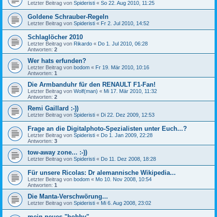
Letzter Beitrag von
Spideristi
«
So 22. Aug 2010, 11:25
Goldene Schrauber-Regeln
Letzter Beitrag von
Spideristi
«
Fr 2. Jul 2010, 14:52
Schlaglöcher 2010
Letzter Beitrag von
Rikardo
«
Do 1. Jul 2010, 06:28
Antworten:
2
Wer hats erfunden?
Letzter Beitrag von
bodom
«
Fr 19. Mär 2010, 10:16
Antworten:
1
Die Armbanduhr für den RENAULT F1-Fan!
Letzter Beitrag von
Wolf(man)
«
Mi 17. Mär 2010, 11:32
Antworten:
2
Remi Gaillard :-))
Letzter Beitrag von
Spideristi
«
Di 22. Dez 2009, 12:53
Frage an die Digitalphoto-Spezialisten unter Euch...?
Letzter Beitrag von
Spideristi
«
Do 1. Jan 2009, 22:28
Antworten:
3
tow-away zone... :-))
Letzter Beitrag von
Spideristi
«
Do 11. Dez 2008, 18:28
Für unsere Ricolas: Dr alemannische Wikipedia...
Letzter Beitrag von
bodom
«
Mo 10. Nov 2008, 10:54
Antworten:
1
Die Manta-Verschwörung...
Letzter Beitrag von
Spideristi
«
Mi 6. Aug 2008, 23:02
mein neues "hobby" ..