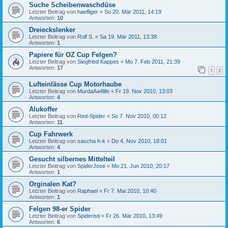
Suche Scheibenwaschdüse
Letzter Beitrag von
haefliger
«
So 20. Mär 2011, 14:19
Antworten:
10
Dreieckslenker
Letzter Beitrag von
Rolf S.
«
Sa 19. Mär 2011, 13:38
Antworten:
1
Papiere für OZ Cup Felgen?
Letzter Beitrag von
Siegfried Kappes
«
Mo 7. Feb 2011, 21:39
Antworten:
17
1
2
Lufteinlässe Cup Motorhaube
Letzter Beitrag von
MurdaAa4life
«
Fr 19. Nov 2010, 13:03
Antworten:
4
Alukoffer
Letzter Beitrag von
Red-Spider
«
So 7. Nov 2010, 00:12
Antworten:
11
Cup Fahrwerk
Letzter Beitrag von
sascha h-k
«
Do 4. Nov 2010, 18:01
Antworten:
4
Gesucht silbernes Mittelteil
Letzter Beitrag von
SpiderJose
«
Mo 21. Jun 2010, 20:17
Antworten:
1
Orginalen Kat?
Letzter Beitrag von
Raphael
«
Fr 7. Mai 2010, 10:40
Antworten:
1
Felgen 98-er Spider
Letzter Beitrag von
Spideristi
«
Fr 26. Mär 2010, 13:49
Antworten:
6