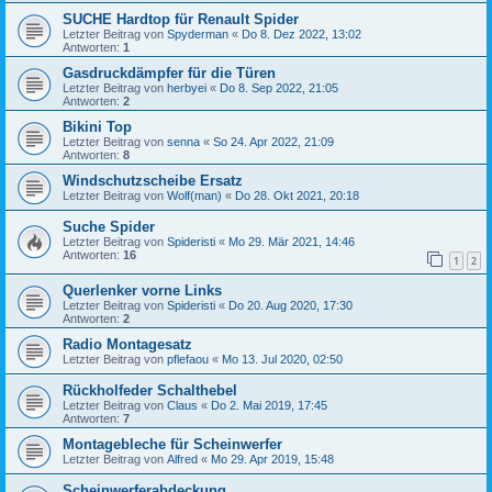
SUCHE Hardtop für Renault Spider
Letzter Beitrag von
Spyderman
«
Do 8. Dez 2022, 13:02
Antworten:
1
Gasdruckdämpfer für die Türen
Letzter Beitrag von
herbyei
«
Do 8. Sep 2022, 21:05
Antworten:
2
Bikini Top
Letzter Beitrag von
senna
«
So 24. Apr 2022, 21:09
Antworten:
8
Windschutzscheibe Ersatz
Letzter Beitrag von
Wolf(man)
«
Do 28. Okt 2021, 20:18
Suche Spider
Letzter Beitrag von
Spideristi
«
Mo 29. Mär 2021, 14:46
Antworten:
16
1
2
Querlenker vorne Links
Letzter Beitrag von
Spideristi
«
Do 20. Aug 2020, 17:30
Antworten:
2
Radio Montagesatz
Letzter Beitrag von
pflefaou
«
Mo 13. Jul 2020, 02:50
Rückholfeder Schalthebel
Letzter Beitrag von
Claus
«
Do 2. Mai 2019, 17:45
Antworten:
7
Montagebleche für Scheinwerfer
Letzter Beitrag von
Alfred
«
Mo 29. Apr 2019, 15:48
Scheinwerferabdeckung