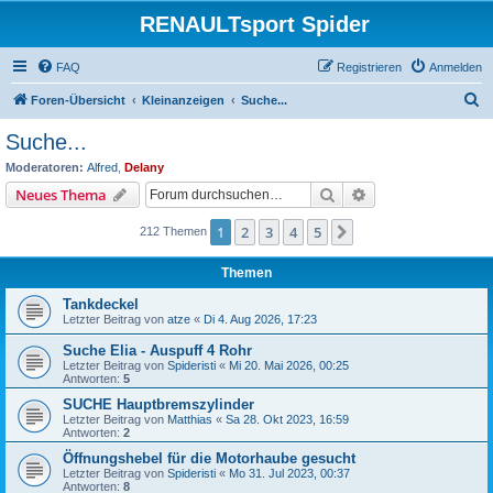
RENAULTsport Spider
FAQ
Registrieren
Anmelden
S
Foren-Übersicht
Kleinanzeigen
Suche...
u
Suche...
c
Moderatoren:
Alfred
,
Delany
h
Suche
Erweiterte Suche
Neues Thema
e
1
2
3
4
5
Nächste
212 Themen
Themen
Tankdeckel
Letzter Beitrag von
atze
«
Di 4. Aug 2026, 17:23
Suche Elia - Auspuff 4 Rohr
Letzter Beitrag von
Spideristi
«
Mi 20. Mai 2026, 00:25
Antworten:
5
SUCHE Hauptbremszylinder
Letzter Beitrag von
Matthias
«
Sa 28. Okt 2023, 16:59
Antworten:
2
Öffnungshebel für die Motorhaube gesucht
Letzter Beitrag von
Spideristi
«
Mo 31. Jul 2023, 00:37
Antworten:
8