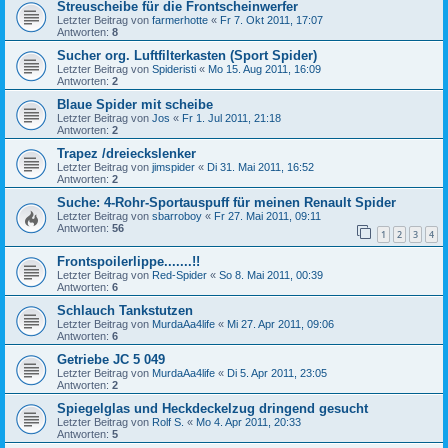
Streuscheibe für die Frontscheinwerfer
Letzter Beitrag von
farmerhotte
«
Fr 7. Okt 2011, 17:07
Antworten:
8
Sucher org. Luftfilterkasten (Sport Spider)
Letzter Beitrag von
Spideristi
«
Mo 15. Aug 2011, 16:09
Antworten:
2
Blaue Spider mit scheibe
Letzter Beitrag von
Jos
«
Fr 1. Jul 2011, 21:18
Antworten:
2
Trapez /dreieckslenker
Letzter Beitrag von
jimspider
«
Di 31. Mai 2011, 16:52
Antworten:
2
Suche: 4-Rohr-Sportauspuff für meinen Renault Spider
Letzter Beitrag von
sbarroboy
«
Fr 27. Mai 2011, 09:11
Antworten:
56
1
2
3
4
Frontspoilerlippe.......!!
Letzter Beitrag von
Red-Spider
«
So 8. Mai 2011, 00:39
Antworten:
6
Schlauch Tankstutzen
Letzter Beitrag von
MurdaAa4life
«
Mi 27. Apr 2011, 09:06
Antworten:
6
Getriebe JC 5 049
Letzter Beitrag von
MurdaAa4life
«
Di 5. Apr 2011, 23:05
Antworten:
2
Spiegelglas und Heckdeckelzug dringend gesucht
Letzter Beitrag von
Rolf S.
«
Mo 4. Apr 2011, 20:33
Antworten:
5