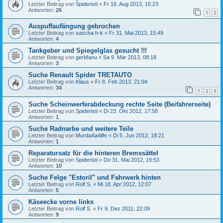
Letzter Beitrag von
Spideristi
«
Fr 16. Aug 2013, 15:23
Antworten:
26
1
2
Auspuffaufängung gebrochen
Letzter Beitrag von
sascha h-k
«
Fr 31. Mai 2013, 15:49
Antworten:
4
Tankgeber und Spiegelglas gesucht !!!
Letzter Beitrag von
gerManu
«
Sa 9. Mär 2013, 08:18
Antworten:
3
Suche Renault Spider TRETAUTO
Letzter Beitrag von
Klaus
«
Fr 8. Feb 2013, 21:04
Antworten:
34
1
2
3
Suche Scheinwerferabdeckung rechte Seite (Beifahrerseite)
Letzter Beitrag von
Spideristi
«
Di 23. Okt 2012, 17:58
Antworten:
1
Suche Radnarbe und weitere Teile
Letzter Beitrag von
MurdaAa4life
«
Di 5. Jun 2012, 18:21
Antworten:
1
Reparatursatz für die hinteren Bremssättel
Letzter Beitrag von
Spideristi
«
Do 31. Mai 2012, 19:53
Antworten:
10
Suche Felge "Estoril" und Fahrwerk hinten
Letzter Beitrag von
Rolf S.
«
Mi 18. Apr 2012, 12:07
Antworten:
5
Käseecke vorne links
Letzter Beitrag von
Rolf S.
«
Fr 9. Dez 2011, 22:09
Antworten:
9