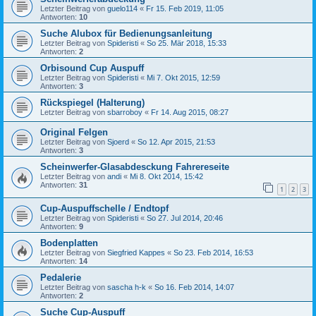
Letzter Beitrag von
guelo114
«
Fr 15. Feb 2019, 11:05
Antworten:
10
Suche Alubox für Bedienungsanleitung
Letzter Beitrag von
Spideristi
«
So 25. Mär 2018, 15:33
Antworten:
2
Orbisound Cup Auspuff
Letzter Beitrag von
Spideristi
«
Mi 7. Okt 2015, 12:59
Antworten:
3
Rückspiegel (Halterung)
Letzter Beitrag von
sbarroboy
«
Fr 14. Aug 2015, 08:27
Original Felgen
Letzter Beitrag von
Sjoerd
«
So 12. Apr 2015, 21:53
Antworten:
3
Scheinwerfer-Glasabdesckung Fahrereseite
Letzter Beitrag von
andi
«
Mi 8. Okt 2014, 15:42
Antworten:
31
1
2
3
Cup-Auspuffschelle / Endtopf
Letzter Beitrag von
Spideristi
«
So 27. Jul 2014, 20:46
Antworten:
9
Bodenplatten
Letzter Beitrag von
Siegfried Kappes
«
So 23. Feb 2014, 16:53
Antworten:
14
Pedalerie
Letzter Beitrag von
sascha h-k
«
So 16. Feb 2014, 14:07
Antworten:
2
Suche Cup-Auspuff