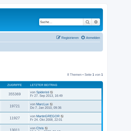
Suche
Erweiterte Suche
Registrieren
Anmelden
8 Themen • Seite
1
von
1
ZUGRIFFE
LETZTER BEITRAG
von
Spideristi
355369
Fr 27. Sep 2013, 16:49
von
MarcLux
19721
Do 7. Jan 2010, 09:36
von
MartinGREGOR
11927
Fr 24. Okt 2008, 22:01
von
Chris
13011