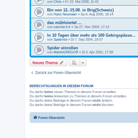
von
Chris
»
Fr 23. Mai 2008, 11:42
Bin von 12.-15.08. in Brig(Schweiz)
von
Hans Neumaier
»
Sa 6. Aug 2005, 18:14
das mühlviertel ...
von
sascha h-k
»
Sa 27. Nov 2004, 17:12
In 10 Tagen über mehr als 100 Gebirgspässe...
von
Spideristi
»
Di 7. Sep 2004, 18:07
Spider einrollen
von
MartinGREGOR
»
Di 2. Apr 2002, 17:58
Neues Thema
Zurück zur Foren-Übersicht
BERECHTIGUNGEN IN DIESEM FORUM
Du darfst
keine
neuen Themen in diesem Forum erstellen.
Du darfst
keine
Antworten zu Themen in diesem Forum erstellen.
Du darfst deine Beiträge in diesem Forum
nicht
ändern.
Du darfst deine Beiträge in diesem Forum
nicht
löschen.
Foren-Übersicht