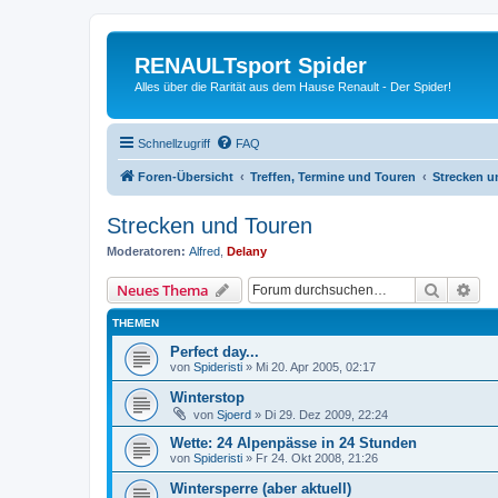
RENAULTsport Spider
Alles über die Rarität aus dem Hause Renault - Der Spider!
Schnellzugriff
FAQ
Foren-Übersicht
Treffen, Termine und Touren
Strecken u
Strecken und Touren
Moderatoren:
Alfred
,
Delany
Suche
Erw
Neues Thema
THEMEN
Perfect day...
von
Spideristi
»
Mi 20. Apr 2005, 02:17
Winterstop
von
Sjoerd
»
Di 29. Dez 2009, 22:24
Wette: 24 Alpenpässe in 24 Stunden
von
Spideristi
»
Fr 24. Okt 2008, 21:26
Wintersperre (aber aktuell)