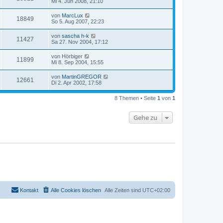
Mi 4. Jun 2008, 21:10
von
MarcLux
18849
So 5. Aug 2007, 22:23
von
sascha h-k
11427
Sa 27. Nov 2004, 17:12
von
Hörbiger
11899
Mi 8. Sep 2004, 15:55
von
MartinGREGOR
12661
Di 2. Apr 2002, 17:58
8 Themen • Seite
1
von
1
Gehe zu
Kontakt
Alle Cookies löschen
Alle Zeiten sind
UTC+02:00