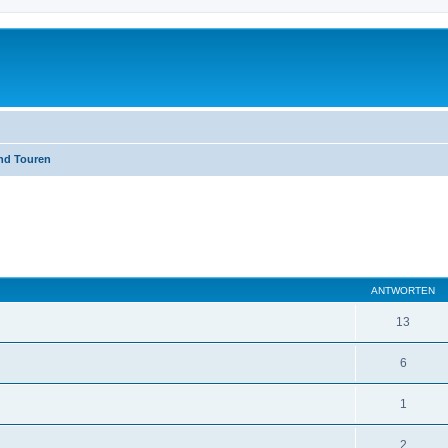
nd Touren
eiterte Suche
ANTWORTEN
13
6
1
2