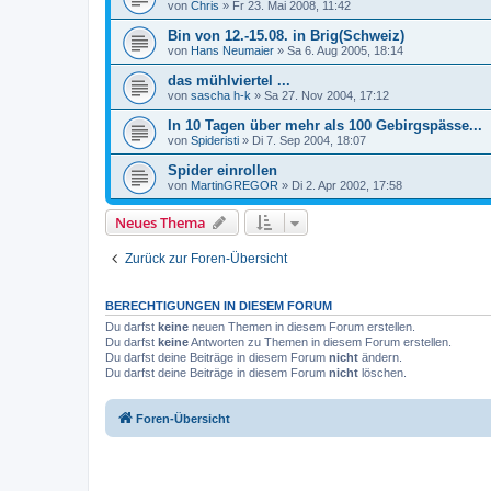
von
Chris
»
Fr 23. Mai 2008, 11:42
Bin von 12.-15.08. in Brig(Schweiz)
von
Hans Neumaier
»
Sa 6. Aug 2005, 18:14
das mühlviertel ...
von
sascha h-k
»
Sa 27. Nov 2004, 17:12
In 10 Tagen über mehr als 100 Gebirgspässe...
von
Spideristi
»
Di 7. Sep 2004, 18:07
Spider einrollen
von
MartinGREGOR
»
Di 2. Apr 2002, 17:58
Neues Thema
Zurück zur Foren-Übersicht
BERECHTIGUNGEN IN DIESEM FORUM
Du darfst
keine
neuen Themen in diesem Forum erstellen.
Du darfst
keine
Antworten zu Themen in diesem Forum erstellen.
Du darfst deine Beiträge in diesem Forum
nicht
ändern.
Du darfst deine Beiträge in diesem Forum
nicht
löschen.
Foren-Übersicht