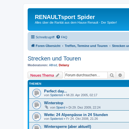
RENAULTsport Spider
Alles über die Rarität aus dem Hause Renault - Der Spider!
Schnellzugriff
FAQ
Foren-Übersicht
Treffen, Termine und Touren
Strecken u
Strecken und Touren
Moderatoren:
Alfred
,
Delany
Suche
Erw
Neues Thema
THEMEN
Perfect day...
von
Spideristi
»
Mi 20. Apr 2005, 02:17
Winterstop
von
Sjoerd
»
Di 29. Dez 2009, 22:24
Wette: 24 Alpenpässe in 24 Stunden
von
Spideristi
»
Fr 24. Okt 2008, 21:26
Wintersperre (aber aktuell)