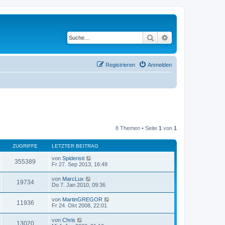
Suche
Erweiterte Suche
Registrieren
Anmelden
8 Themen • Seite
1
von
1
ZUGRIFFE
LETZTER BEITRAG
von
Spideristi
355389
Fr 27. Sep 2013, 16:49
von
MarcLux
19734
Do 7. Jan 2010, 09:36
von
MartinGREGOR
11936
Fr 24. Okt 2008, 22:01
von
Chris
13020