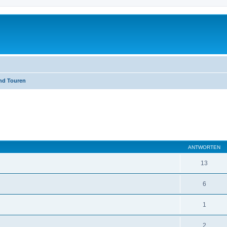
nd Touren
eiterte Suche
ANTWORTEN
13
6
1
2