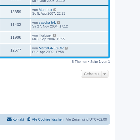
Mi 4. Jun 2008, 21:10
von
MarcLux
18859
So 5. Aug 2007, 22:23
von
sascha h-k
11433
Sa 27. Nov 2004, 17:12
von
Hörbiger
11906
Mi 8. Sep 2004, 15:55
von
MartinGREGOR
12677
Di 2. Apr 2002, 17:58
8 Themen • Seite
1
von
1
Gehe zu
Kontakt
Alle Cookies löschen
Alle Zeiten sind
UTC+02:00