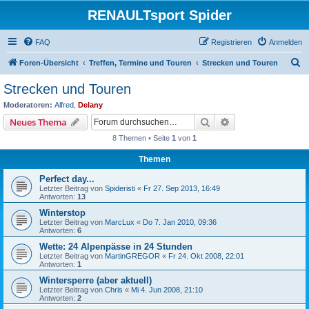
RENAULTsport Spider
FAQ
Registrieren
Anmelden
S
Foren-Übersicht
Treffen, Termine und Touren
Strecken und Touren
u
Strecken und Touren
c
Moderatoren:
Alfred
,
Delany
h
Suche
Erweiterte Suche
Neues Thema
e
8 Themen • Seite
1
von
1
Themen
Perfect day...
Letzter Beitrag von
Spideristi
«
Fr 27. Sep 2013, 16:49
Antworten:
13
Winterstop
Letzter Beitrag von
MarcLux
«
Do 7. Jan 2010, 09:36
Antworten:
6
Wette: 24 Alpenpässe in 24 Stunden
Letzter Beitrag von
MartinGREGOR
«
Fr 24. Okt 2008, 22:01
Antworten:
1
Wintersperre (aber aktuell)
Letzter Beitrag von
Chris
«
Mi 4. Jun 2008, 21:10
Antworten:
2