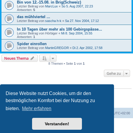
Bin von 12.-15.08. in Brig(Schweiz)
Letzter Beitrag von
MarcLux
«
So 5. Aug 2007, 22:23
Antworten:
5
das mühlviertel ...
Letzter Beitrag von
sascha h-k
«
Sa 27. Nov 2004, 17:12
In 10 Tagen über mehr als 100 Gebirgspässe...
Letzter Beitrag von
Hörbiger
«
Mi 8. Sep 2004, 15:55
Antworten:
1
Spider einrollen
Letzter Beitrag von
MartinGREGOR
«
Di 2. Apr 2002, 17:58
Neues Thema
8 Themen • Seite
1
von
1
Gehe zu
BERECHTIGUNGEN IN DIESEM FORUM
Du darfst
keine
neuen Themen in diesem Forum erstellen.
Diese Website nutzt Cookies, um dir den
Du darfst
keine
Antworten zu Themen in diesem Forum erstellen.
bestmöglichen Komfort bei der Nutzung zu
Du darfst deine Beiträge in diesem Forum
nicht
ändern.
Du darfst deine Beiträge in diesem Forum
nicht
löschen.
bieten.
Mehr erfahren
Foren-Übersicht
Alle Zeiten sind
UTC+02:00
Verstanden!
Powered by
phpBB
® Forum Software © phpBB Limited
Deutsche Übersetzung durch
phpBB.de