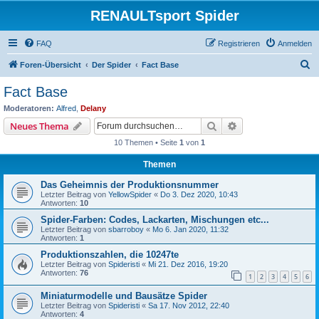
RENAULTsport Spider
FAQ
Registrieren
Anmelden
S
Foren-Übersicht
Der Spider
Fact Base
u
Fact Base
c
Moderatoren:
Alfred
,
Delany
h
Suche
Erweiterte Suche
Neues Thema
e
10 Themen • Seite
1
von
1
Themen
Das Geheimnis der Produktionsnummer
Letzter Beitrag von
YellowSpider
«
Do 3. Dez 2020, 10:43
Antworten:
10
Spider-Farben: Codes, Lackarten, Mischungen etc...
Letzter Beitrag von
sbarroboy
«
Mo 6. Jan 2020, 11:32
Antworten:
1
Produktionszahlen, die 10247te
Letzter Beitrag von
Spideristi
«
Mi 21. Dez 2016, 19:20
Antworten:
76
1
2
3
4
5
6
Miniaturmodelle und Bausätze Spider
Letzter Beitrag von
Spideristi
«
Sa 17. Nov 2012, 22:40
Antworten:
4