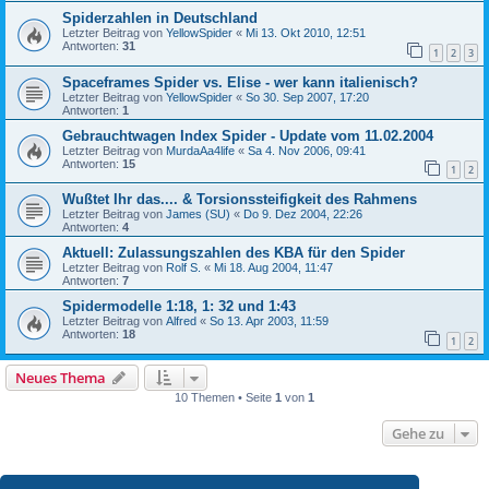
Spiderzahlen in Deutschland
Letzter Beitrag von
YellowSpider
«
Mi 13. Okt 2010, 12:51
Antworten:
31
1
2
3
Spaceframes Spider vs. Elise - wer kann italienisch?
Letzter Beitrag von
YellowSpider
«
So 30. Sep 2007, 17:20
Antworten:
1
Gebrauchtwagen Index Spider - Update vom 11.02.2004
Letzter Beitrag von
MurdaAa4life
«
Sa 4. Nov 2006, 09:41
Antworten:
15
1
2
Wußtet Ihr das.... & Torsionssteifigkeit des Rahmens
Letzter Beitrag von
James (SU)
«
Do 9. Dez 2004, 22:26
Antworten:
4
Aktuell: Zulassungszahlen des KBA für den Spider
Letzter Beitrag von
Rolf S.
«
Mi 18. Aug 2004, 11:47
Antworten:
7
Spidermodelle 1:18, 1: 32 und 1:43
Letzter Beitrag von
Alfred
«
So 13. Apr 2003, 11:59
Antworten:
18
1
2
Neues Thema
10 Themen • Seite
1
von
1
Gehe zu
BERECHTIGUNGEN IN DIESEM FORUM