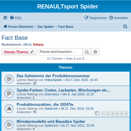
RENAULTsport Spider
FAQ
Registrieren
Anmelden
S
Foren-Übersicht
Der Spider
Fact Base
u
Fact Base
c
Moderatoren:
Alfred
,
Delany
h
Suche
Erweiterte Suche
Neues Thema
e
10 Themen • Seite
1
von
1
Themen
Das Geheimnis der Produktionsnummer
Letzter Beitrag von
YellowSpider
«
Do 3. Dez 2020, 10:43
Antworten:
10
Spider-Farben: Codes, Lackarten, Mischungen etc...
Letzter Beitrag von
sbarroboy
«
Mo 6. Jan 2020, 11:32
Antworten:
1
Produktionszahlen, die 10247te
Letzter Beitrag von
Spideristi
«
Mi 21. Dez 2016, 19:20
Antworten:
76
1
2
3
4
5
6
Miniaturmodelle und Bausätze Spider
Letzter Beitrag von
Spideristi
«
Sa 17. Nov 2012, 22:40
Antworten:
4