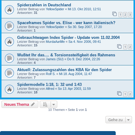
Spiderzahlen in Deutschland
Letzter Beitrag von
YellowSpider
«
Mi 13. Okt 2010, 12:51
Antworten:
31
1
2
3
Spaceframes Spider vs. Elise - wer kann italienisch?
Letzter Beitrag von
YellowSpider
«
So 30. Sep 2007, 17:20
Antworten:
1
Gebrauchtwagen Index Spider - Update vom 11.02.2004
Letzter Beitrag von
MurdaAa4life
«
Sa 4. Nov 2006, 09:41
Antworten:
15
1
2
Wußtet Ihr das.... & Torsionssteifigkeit des Rahmens
Letzter Beitrag von
James (SU)
«
Do 9. Dez 2004, 22:26
Antworten:
4
Aktuell: Zulassungszahlen des KBA für den Spider
Letzter Beitrag von
Rolf S.
«
Mi 18. Aug 2004, 11:47
Antworten:
7
Spidermodelle 1:18, 1: 32 und 1:43
Letzter Beitrag von
Alfred
«
So 13. Apr 2003, 11:59
Antworten:
18
1
2
Neues Thema
10 Themen • Seite
1
von
1
Gehe zu
BERECHTIGUNGEN IN DIESEM FORUM