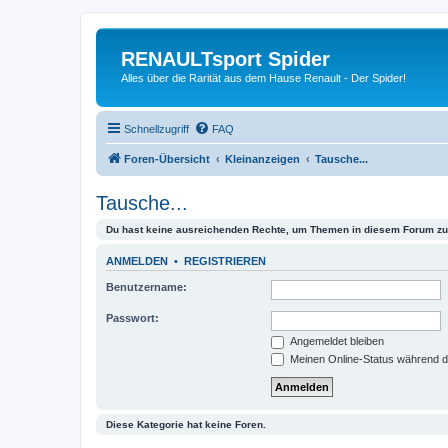
RENAULTsport Spider
Alles über die Rarität aus dem Hause Renault - Der Spider!
Schnellzugriff
FAQ
Foren-Übersicht
Kleinanzeigen
Tausche...
Tausche...
Du hast keine ausreichenden Rechte, um Themen in diesem Forum zu 
ANMELDEN
•
REGISTRIEREN
Benutzername:
Passwort:
Angemeldet bleiben
Meinen Online-Status während d
Diese Kategorie hat keine Foren.