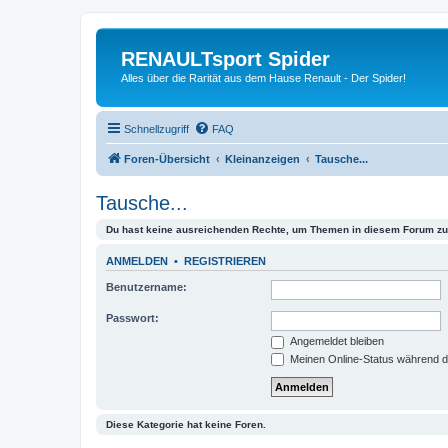
RENAULTsport Spider
Alles über die Rarität aus dem Hause Renault - Der Spider!
Schnellzugriff
FAQ
Foren-Übersicht
Kleinanzeigen
Tausche...
Tausche...
Du hast keine ausreichenden Rechte, um Themen in diesem Forum zu 
ANMELDEN
•
REGISTRIEREN
Benutzername:
Passwort:
Angemeldet bleiben
Meinen Online-Status während d
Diese Kategorie hat keine Foren.