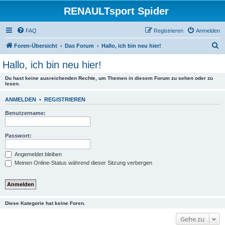
RENAULTsport Spider
FAQ
Registrieren
Anmelden
S
Foren-Übersicht
Das Forum
Hallo, ich bin neu hier!
u
Hallo, ich bin neu hier!
c
Du hast keine ausreichenden Rechte, um Themen in diesem Forum zu sehen oder zu
h
lesen.
e
ANMELDEN
•
REGISTRIEREN
Benutzername:
Passwort:
Angemeldet bleiben
Meinen Online-Status während dieser Sitzung verbergen
Diese Kategorie hat keine Foren.
Gehe zu