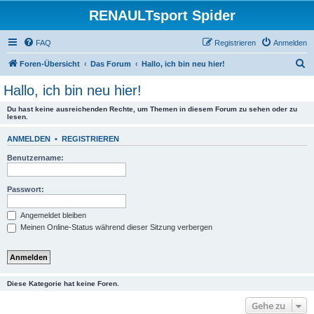
RENAULTsport Spider
FAQ
Registrieren
Anmelden
S
Foren-Übersicht
Das Forum
Hallo, ich bin neu hier!
u
Hallo, ich bin neu hier!
c
Du hast keine ausreichenden Rechte, um Themen in diesem Forum zu sehen oder zu
h
lesen.
e
ANMELDEN
•
REGISTRIEREN
Benutzername:
Passwort:
Angemeldet bleiben
Meinen Online-Status während dieser Sitzung verbergen
Diese Kategorie hat keine Foren.
Gehe zu