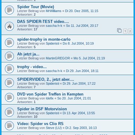
Spider Tour (Movie)
Letzter Beitrag von
MrWilliams
«
Di 20. Dez 2005, 11:15
Antworten:
2
DAS SPIDER-TEST video....
Letzter Beitrag von
sascha h-k
«
So 11. Jul 2004, 20:17
Antworten:
17
1
2
spider-trophy in monte-carlo
Letzter Beitrag von
Spideristi
«
Do 8. Jul 2004, 10:19
Antworten:
5
Ah jetzt ja...
Letzter Beitrag von
MartinGREGOR
«
Mo 5. Jul 2004, 21:19
trophy - video...
Letzter Beitrag von
sascha h-k
«
Di 29. Jun 2004, 18:11
SPIDERVIDEO, 2., jetzt aber....
Letzter Beitrag von
Spideristi
«
Di 29. Jun 2004, 17:22
Antworten:
7
DVD von Spider Treffen in Kempten
Letzter Beitrag von
Idefix
«
So 20. Jun 2004, 21:01
Antworten:
1
Spider in DSF Motorvision
Letzter Beitrag von
Spideristi
«
Di 13. Apr 2004, 13:55
Antworten:
10
Video: Spider vs Clio RS
Letzter Beitrag von
Steve (LU)
«
Di 2. Sep 2003, 16:13