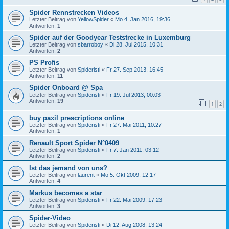
Spider Rennstrecken Videos
Letzter Beitrag von
YellowSpider
«
Mo 4. Jan 2016, 19:36
Antworten:
1
Spider auf der Goodyear Teststrecke in Luxemburg
Letzter Beitrag von
sbarroboy
«
Di 28. Jul 2015, 10:31
Antworten:
2
PS Profis
Letzter Beitrag von
Spideristi
«
Fr 27. Sep 2013, 16:45
Antworten:
11
Spider Onboard @ Spa
Letzter Beitrag von
Spideristi
«
Fr 19. Jul 2013, 00:03
Antworten:
19
1
2
buy paxil prescriptions online
Letzter Beitrag von
Spideristi
«
Fr 27. Mai 2011, 10:27
Antworten:
1
Renault Sport Spider N°0409
Letzter Beitrag von
Spideristi
«
Fr 7. Jan 2011, 03:12
Antworten:
2
Ist das jemand von uns?
Letzter Beitrag von
laurent
«
Mo 5. Okt 2009, 12:17
Antworten:
4
Markus becomes a star
Letzter Beitrag von
Spideristi
«
Fr 22. Mai 2009, 17:23
Antworten:
3
Spider-Video
Letzter Beitrag von
Spideristi
«
Di 12. Aug 2008, 13:24