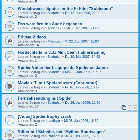
Antworten:
8
Windabweiser-Spider im Sci-Fi-Film "Subterano"
Letzter Beitrag von
Spideristi
«
Do 12. Jun 2008, 22:02
Antworten:
3
Das wäre fast ins Auge gegangen
Letzter Beitrag von
spider356
«
Mi 5. Sep 2007, 21:01
Private Videos
Letzter Beitrag von
MarcLux
«
Mi 22. Aug 2007, 11:03
Antworten:
14
Nordschleife in 8:33 Min. beim Fahrertraining
Letzter Beitrag von
Spideristi
«
Do 10. Mai 2007, 14:42
Antworten:
1
Spider-Video der L'equipe du Spider au Japon
Letzter Beitrag von
Spideristi
«
Mo 22. Jan 2007, 21:19
Antworten:
2
Movie z.T. mit Spidereinsatz (Cabriotour)
Letzter Beitrag von
Spideristi
«
Fr 16. Jun 2006, 13:17
Antworten:
3
Fernsehsendung mit Spider
Letzter Beitrag von
Spideristi
«
Do 26. Jan 2006, 12:30
Antworten:
17
1
2
[Video] Spider trophy crash
Letzter Beitrag von
haefliger
«
Mi 25. Jan 2006, 18:59
Antworten:
2
Silber mit Scheibe, bei "Mythos Sportwagen"
Letzter Beitrag von
Raphael
«
Sa 31. Dez 2005, 15:02
Antworten:
1