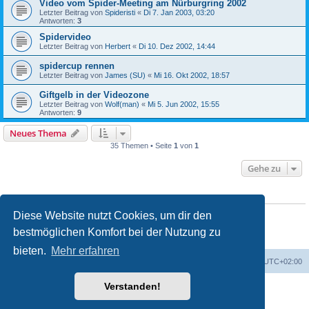
Video vom Spider-Meeting am Nürburgring 2002
Letzter Beitrag von
Spideristi
«
Di 7. Jan 2003, 03:20
Antworten:
3
Spidervideo
Letzter Beitrag von
Herbert
«
Di 10. Dez 2002, 14:44
spidercup rennen
Letzter Beitrag von
James (SU)
«
Mi 16. Okt 2002, 18:57
Giftgelb in der Videozone
Letzter Beitrag von
Wolf(man)
«
Mi 5. Jun 2002, 15:55
Antworten:
9
Neues Thema
35 Themen • Seite
1
von
1
Gehe zu
BERECHTIGUNGEN IN DIESEM FORUM
Du darfst
keine
neuen Themen in diesem Forum erstellen.
Diese Website nutzt Cookies, um dir den
Du darfst
keine
Antworten zu Themen in diesem Forum erstellen.
bestmöglichen Komfort bei der Nutzung zu
Du darfst deine Beiträge in diesem Forum
nicht
ändern.
Du darfst deine Beiträge in diesem Forum
nicht
löschen.
bieten.
Mehr erfahren
Foren-Übersicht
Alle Zeiten sind
UTC+02:00
Verstanden!
Powered by
phpBB
® Forum Software © phpBB Limited
Deutsche Übersetzung durch
phpBB.de