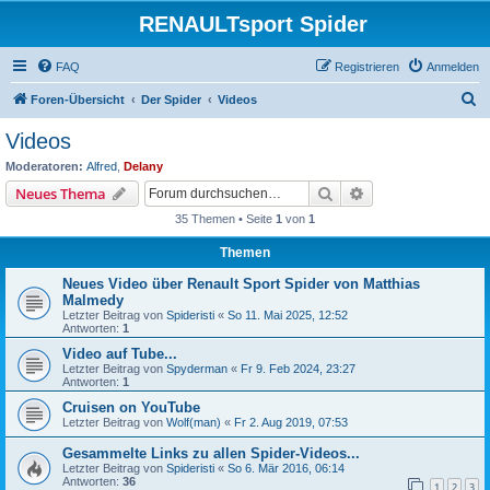
RENAULTsport Spider
FAQ
Registrieren
Anmelden
S
Foren-Übersicht
Der Spider
Videos
u
Videos
c
Moderatoren:
Alfred
,
Delany
h
Suche
Erweiterte Suche
Neues Thema
e
35 Themen • Seite
1
von
1
Themen
Neues Video über Renault Sport Spider von Matthias
Malmedy
Letzter Beitrag von
Spideristi
«
So 11. Mai 2025, 12:52
Antworten:
1
Video auf Tube...
Letzter Beitrag von
Spyderman
«
Fr 9. Feb 2024, 23:27
Antworten:
1
Cruisen on YouTube
Letzter Beitrag von
Wolf(man)
«
Fr 2. Aug 2019, 07:53
Gesammelte Links zu allen Spider-Videos...
Letzter Beitrag von
Spideristi
«
So 6. Mär 2016, 06:14
Antworten:
36
1
2
3