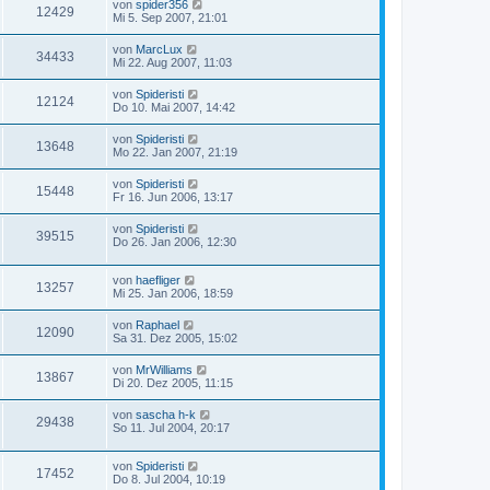
von
spider356
12429
Mi 5. Sep 2007, 21:01
von
MarcLux
34433
Mi 22. Aug 2007, 11:03
von
Spideristi
12124
Do 10. Mai 2007, 14:42
von
Spideristi
13648
Mo 22. Jan 2007, 21:19
von
Spideristi
15448
Fr 16. Jun 2006, 13:17
von
Spideristi
39515
Do 26. Jan 2006, 12:30
von
haefliger
13257
Mi 25. Jan 2006, 18:59
von
Raphael
12090
Sa 31. Dez 2005, 15:02
von
MrWilliams
13867
Di 20. Dez 2005, 11:15
von
sascha h-k
29438
So 11. Jul 2004, 20:17
von
Spideristi
17452
Do 8. Jul 2004, 10:19