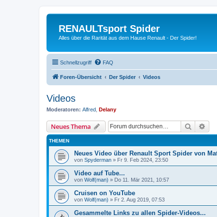
RENAULTsport Spider
Alles über die Rarität aus dem Hause Renault - Der Spider!
Schnellzugriff
FAQ
Foren-Übersicht
Der Spider
Videos
Videos
Moderatoren:
Alfred
,
Delany
Suche
Erw
Neues Thema
THEMEN
Neues Video über Renault Sport Spider von Ma
von
Spyderman
»
Fr 9. Feb 2024, 23:50
Video auf Tube...
von
Wolf(man)
»
Do 11. Mär 2021, 10:57
Cruisen on YouTube
von
Wolf(man)
»
Fr 2. Aug 2019, 07:53
Gesammelte Links zu allen Spider-Videos...