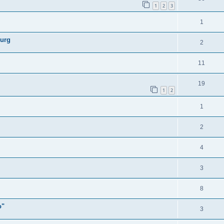
1
2
3
1
burg
2
11
19
1
2
1
2
4
3
8
o"
3