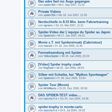
Das wäre fast ins Auge gegangen
von
spider356
»
Mi 5. Sep 2007, 21:01
Private Videos
von
spider356
»
Mo 18. Jun 2007, 21:55
Nordschleife in 8:33 Min. beim Fahrertraining
von
ograms
»
Do 10. Mai 2007, 11:21
Spider-Video der L'equipe du Spider au Japon
von
Spideristi
»
Mi 17. Jan 2007, 04:21
Movie z.T. mit Spidereinsatz (Cabriotour)
von
maxxle
»
Fr 16. Jun 2006, 11:45
Fernsehsendung mit Spider
von
YellowSpider
»
Mi 18. Jan 2006, 23:24
[Video] Spider trophy crash
von
Raphael
»
Mi 25. Jan 2006, 09:53
Silber mit Scheibe, bei "Mythos Sportwagen"
von
Spideristi
»
Fr 30. Dez 2005, 13:54
Spider Tour (Movie)
von
MrWilliams
»
Di 20. Dez 2005, 00:59
DAS SPIDER-TEST video....
von
sascha h-k
»
Do 24. Jun 2004, 19:36
spider-trophy in monte-carlo
von
sascha h-k
»
Di 6. Jul 2004, 19:33