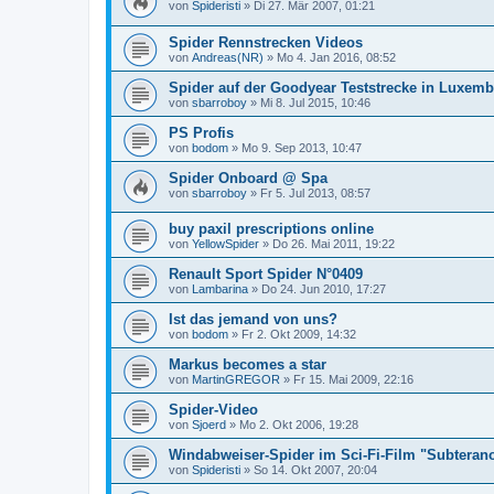
von
Spideristi
»
Di 27. Mär 2007, 01:21
Spider Rennstrecken Videos
von
Andreas(NR)
»
Mo 4. Jan 2016, 08:52
Spider auf der Goodyear Teststrecke in Luxem
von
sbarroboy
»
Mi 8. Jul 2015, 10:46
PS Profis
von
bodom
»
Mo 9. Sep 2013, 10:47
Spider Onboard @ Spa
von
sbarroboy
»
Fr 5. Jul 2013, 08:57
buy paxil prescriptions online
von
YellowSpider
»
Do 26. Mai 2011, 19:22
Renault Sport Spider N°0409
von
Lambarina
»
Do 24. Jun 2010, 17:27
Ist das jemand von uns?
von
bodom
»
Fr 2. Okt 2009, 14:32
Markus becomes a star
von
MartinGREGOR
»
Fr 15. Mai 2009, 22:16
Spider-Video
von
Sjoerd
»
Mo 2. Okt 2006, 19:28
Windabweiser-Spider im Sci-Fi-Film "Subteran
von
Spideristi
»
So 14. Okt 2007, 20:04