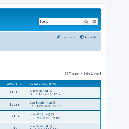
Suche
Erweiterte Suche
Registrieren
Anmelden
35 Themen • Seite
1
von
1
ZUGRIFFE
LETZTER BEITRAG
von
Spideristi
83484
So 11. Mai 2025, 12:52
von
Spyderman
16083
Fr 9. Feb 2024, 23:27
von
Wolf(man)
32157
Fr 2. Aug 2019, 07:53
von
Spideristi
68173