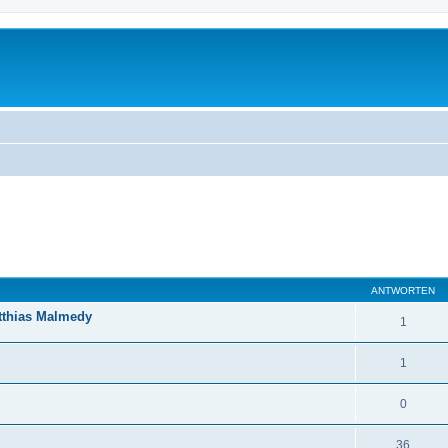
eiterte Suche
ANTWORTEN
tthias Malmedy
1
1
0
36