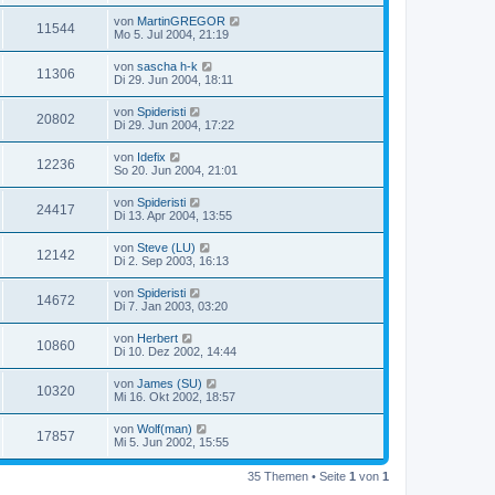
von
MartinGREGOR
11544
Mo 5. Jul 2004, 21:19
von
sascha h-k
11306
Di 29. Jun 2004, 18:11
von
Spideristi
20802
Di 29. Jun 2004, 17:22
von
Idefix
12236
So 20. Jun 2004, 21:01
von
Spideristi
24417
Di 13. Apr 2004, 13:55
von
Steve (LU)
12142
Di 2. Sep 2003, 16:13
von
Spideristi
14672
Di 7. Jan 2003, 03:20
von
Herbert
10860
Di 10. Dez 2002, 14:44
von
James (SU)
10320
Mi 16. Okt 2002, 18:57
von
Wolf(man)
17857
Mi 5. Jun 2002, 15:55
35 Themen • Seite
1
von
1