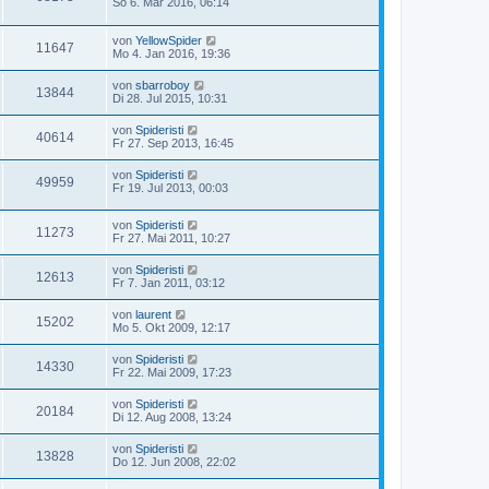
So 6. Mär 2016, 06:14
von
YellowSpider
11647
Mo 4. Jan 2016, 19:36
von
sbarroboy
13844
Di 28. Jul 2015, 10:31
von
Spideristi
40614
Fr 27. Sep 2013, 16:45
von
Spideristi
49959
Fr 19. Jul 2013, 00:03
von
Spideristi
11273
Fr 27. Mai 2011, 10:27
von
Spideristi
12613
Fr 7. Jan 2011, 03:12
von
laurent
15202
Mo 5. Okt 2009, 12:17
von
Spideristi
14330
Fr 22. Mai 2009, 17:23
von
Spideristi
20184
Di 12. Aug 2008, 13:24
von
Spideristi
13828
Do 12. Jun 2008, 22:02