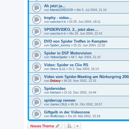
Ah jetzt ja...
von
MartinGREGOR
»
Mo 5. Jul 2004, 21:19
trophy - video...
von
sascha h-k
»
Di 29. Jun 2004, 18:11
SPIDERVIDEO, 2., jetzt aber....
von
sascha h-k
»
Mo 28. Jun 2004, 22:42
DVD von Spider Treffen in Kempten
von
Spider_tommy
»
Di 15. Jun 2004, 12:32
Spider in DSF Motorvision
von
YellowSpider
»
Mi 7. Apr 2004, 21:15
Video: Spider vs Clio RS
von
Steve (LU)
»
Di 2. Sep 2003, 16:13
Video vom Spider-Meeting am Nürburgring 200
von
Delany
»
Mi 20. Nov 2002, 12:15
Spidervideo
von
Herbert
»
Di 10. Dez 2002, 14:44
spidercup rennen
von
James (SU)
»
Mi 16. Okt 2002, 18:57
Giftgelb in der Videozone
von
Wolf(man)
»
Do 16. Mai 2002, 15:19
Neues Thema